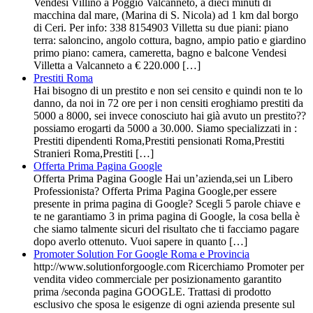
Vendesi Villino a Poggio Valcanneto, a dieci minuti di
macchina dal mare, (Marina di S. Nicola) ad 1 km dal borgo
di Ceri. Per info: 338 8154903 Villetta su due piani: piano
terra: saloncino, angolo cottura, bagno, ampio patio e giardino
primo piano: camera, cameretta, bagno e balcone Vendesi
Villetta a Valcanneto a € 220.000 […]
Prestiti Roma
Hai bisogno di un prestito e non sei censito e quindi non te lo
danno, da noi in 72 ore per i non censiti eroghiamo prestiti da
5000 a 8000, sei invece conosciuto hai già avuto un prestito??
possiamo erogarti da 5000 a 30.000. Siamo specializzati in :
Prestiti dipendenti Roma,Prestiti pensionati Roma,Prestiti
Stranieri Roma,Prestiti […]
Offerta Prima Pagina Google
Offerta Prima Pagina Google Hai un’azienda,sei un Libero
Professionista? Offerta Prima Pagina Google,per essere
presente in prima pagina di Google? Scegli 5 parole chiave e
te ne garantiamo 3 in prima pagina di Google, la cosa bella è
che siamo talmente sicuri del risultato che ti facciamo pagare
dopo averlo ottenuto. Vuoi sapere in quanto […]
Promoter Solution For Google Roma e Provincia
http://www.solutionforgoogle.com Ricerchiamo Promoter per
vendita video commerciale per posizionamento garantito
prima /seconda pagina GOOGLE. Trattasi di prodotto
esclusivo che sposa le esigenze di ogni azienda presente sul