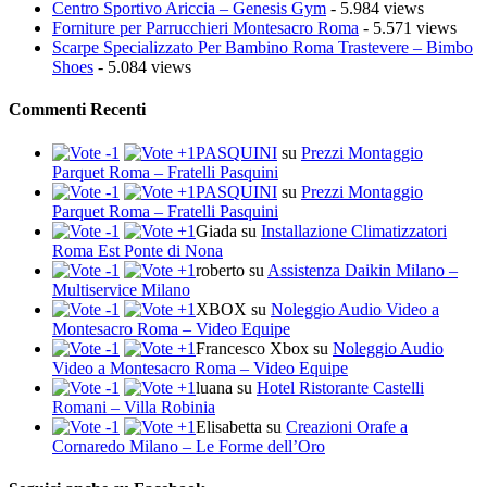
Centro Sportivo Ariccia – Genesis Gym
- 5.984 views
Forniture per Parrucchieri Montesacro Roma
- 5.571 views
Scarpe Specializzato Per Bambino Roma Trastevere – Bimbo
Shoes
- 5.084 views
Commenti Recenti
PASQUINI
su
Prezzi Montaggio
Parquet Roma – Fratelli Pasquini
PASQUINI
su
Prezzi Montaggio
Parquet Roma – Fratelli Pasquini
Giada
su
Installazione Climatizzatori
Roma Est Ponte di Nona
roberto
su
Assistenza Daikin Milano –
Multiservice Milano
XBOX
su
Noleggio Audio Video a
Montesacro Roma – Video Equipe
Francesco Xbox
su
Noleggio Audio
Video a Montesacro Roma – Video Equipe
luana
su
Hotel Ristorante Castelli
Romani – Villa Robinia
Elisabetta
su
Creazioni Orafe a
Cornaredo Milano – Le Forme dell’Oro