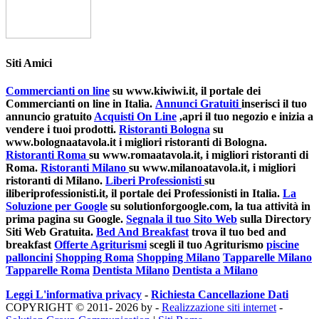
Siti Amici
Commercianti on line
su www.kiwiwi.it, il portale dei
Commercianti on line in Italia.
Annunci Gratuiti
inserisci il tuo
annuncio gratuito
Acquisti On Line
,apri il tuo negozio e inizia a
vendere i tuoi prodotti.
Ristoranti Bologna
su
www.bolognaatavola.it i migliori ristoranti di Bologna.
Ristoranti Roma
su www.romaatavola.it, i migliori ristoranti di
Roma.
Ristoranti Milano
su www.milanoatavola.it, i migliori
ristoranti di Milano.
Liberi Professionisti
su
iliberiprofessionisti.it, il portale dei Professionisti in Italia.
La
Soluzione per Google
su solutionforgoogle.com, la tua attività in
prima pagina su Google.
Segnala il tuo Sito Web
sulla Directory
Siti Web Gratuita.
Bed And Breakfast
trova il tuo bed and
breakfast
Offerte Agriturismi
scegli il tuo Agriturismo
piscine
palloncini
Shopping Roma
Shopping Milano
Tapparelle Milano
Tapparelle Roma
Dentista Milano
Dentista a Milano
Leggi L'informativa privacy
-
Richiesta Cancellazione Dati
COPYRIGHT © 2011- 2026 by -
Realizzazione siti internet
-