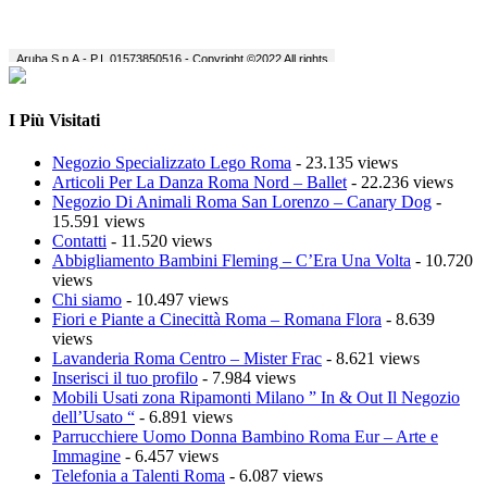
I Più Visitati
Negozio Specializzato Lego Roma
- 23.135 views
Articoli Per La Danza Roma Nord – Ballet
- 22.236 views
Negozio Di Animali Roma San Lorenzo – Canary Dog
-
15.591 views
Contatti
- 11.520 views
Abbigliamento Bambini Fleming – C’Era Una Volta
- 10.720
views
Chi siamo
- 10.497 views
Fiori e Piante a Cinecittà Roma – Romana Flora
- 8.639
views
Lavanderia Roma Centro – Mister Frac
- 8.621 views
Inserisci il tuo profilo
- 7.984 views
Mobili Usati zona Ripamonti Milano ” In & Out Il Negozio
dell’Usato “
- 6.891 views
Parrucchiere Uomo Donna Bambino Roma Eur – Arte e
Immagine
- 6.457 views
Telefonia a Talenti Roma
- 6.087 views