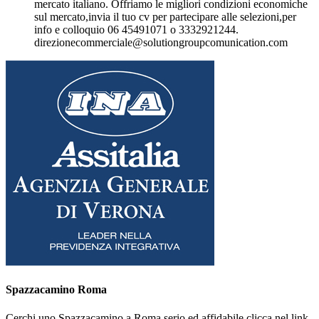
mercato italiano. Offriamo le migliori condizioni economiche
sul mercato,invia il tuo cv per partecipare alle selezioni,per
info e colloquio 06 45491071 o 3332921244.
direzionecommerciale@solutiongroupcomunication.com
Spazzacamino Roma
Cerchi uno Spazzacamino a Roma serio ed affidabile clicca nel link