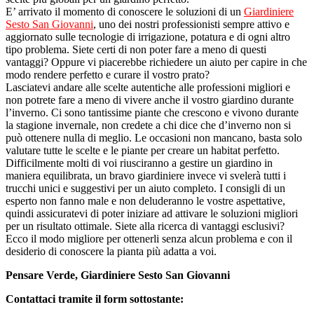
E’ arrivato il momento di conoscere le soluzioni di un
Giardiniere
Sesto San Giovanni
, uno dei nostri professionisti sempre attivo e
aggiornato sulle tecnologie di irrigazione, potatura e di ogni altro
tipo problema. Siete certi di non poter fare a meno di questi
vantaggi? Oppure vi piacerebbe richiedere un aiuto per capire in che
modo rendere perfetto e curare il vostro prato?
Lasciatevi andare alle scelte autentiche alle professioni migliori e
non potrete fare a meno di vivere anche il vostro giardino durante
l’inverno. Ci sono tantissime piante che crescono e vivono durante
la stagione invernale, non credete a chi dice che d’inverno non si
può ottenere nulla di meglio. Le occasioni non mancano, basta solo
valutare tutte le scelte e le piante per creare un habitat perfetto.
Difficilmente molti di voi riusciranno a gestire un giardino in
maniera equilibrata, un bravo giardiniere invece vi svelerà tutti i
trucchi unici e suggestivi per un aiuto completo. I consigli di un
esperto non fanno male e non deluderanno le vostre aspettative,
quindi assicuratevi di poter iniziare ad attivare le soluzioni migliori
per un risultato ottimale. Siete alla ricerca di vantaggi esclusivi?
Ecco il modo migliore per ottenerli senza alcun problema e con il
desiderio di conoscere la pianta più adatta a voi.
Pensare Verde, Giardiniere Sesto San Giovanni
Contattaci tramite il form sottostante: