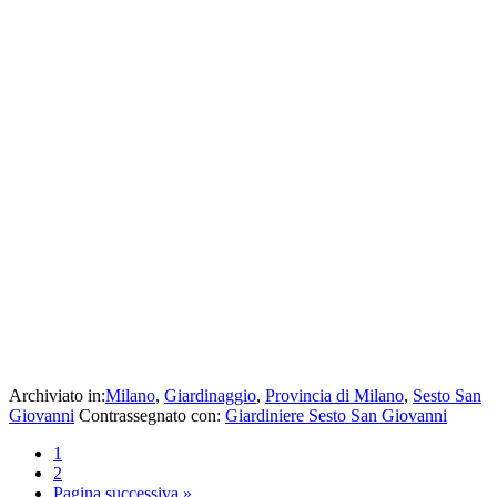
Archiviato in:
Milano
,
Giardinaggio
,
Provincia di Milano
,
Sesto San
Giovanni
Contrassegnato con:
Giardiniere Sesto San Giovanni
1
2
Pagina successiva »