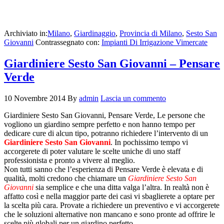
Archiviato in:
Milano
,
Giardinaggio
,
Provincia di Milano
,
Sesto San
Giovanni
Contrassegnato con:
Impianti Di Irrigazione Vimercate
Giardiniere Sesto San Giovanni – Pensare
Verde
10 Novembre 2014
By
admin
Lascia un commento
Giardiniere Sesto San Giovanni, Pensare Verde, Le persone che
vogliono un giardino sempre perfetto e non hanno tempo per
dedicare cure di alcun tipo, potranno richiedere l’intervento di un
Giardiniere Sesto San Giovanni
. In pochissimo tempo vi
accorgerete di poter valutare le scelte uniche di uno staff
professionista e pronto a vivere al meglio.
Non tutti sanno che l’esperienza di Pensare Verde è elevata e di
qualità, molti credono che chiamare un
Giardiniere Sesto San
Giovanni
sia semplice e che una ditta valga l’altra. In realtà non è
affatto così e nella maggior parte dei casi vi sbaglierete a optare per
la scelta più cara. Provate a richiedere un preventivo e vi accorgerete
che le soluzioni alternative non mancano e sono pronte ad offrire le
scelte più globali per un giardino perfetto.