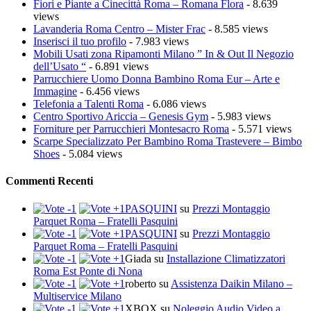
Fiori e Piante a Cinecittà Roma – Romana Flora
- 8.639
views
Lavanderia Roma Centro – Mister Frac
- 8.585 views
Inserisci il tuo profilo
- 7.983 views
Mobili Usati zona Ripamonti Milano ” In & Out Il Negozio
dell’Usato “
- 6.891 views
Parrucchiere Uomo Donna Bambino Roma Eur – Arte e
Immagine
- 6.456 views
Telefonia a Talenti Roma
- 6.086 views
Centro Sportivo Ariccia – Genesis Gym
- 5.983 views
Forniture per Parrucchieri Montesacro Roma
- 5.571 views
Scarpe Specializzato Per Bambino Roma Trastevere – Bimbo
Shoes
- 5.084 views
Commenti Recenti
PASQUINI
su
Prezzi Montaggio
Parquet Roma – Fratelli Pasquini
PASQUINI
su
Prezzi Montaggio
Parquet Roma – Fratelli Pasquini
Giada
su
Installazione Climatizzatori
Roma Est Ponte di Nona
roberto
su
Assistenza Daikin Milano –
Multiservice Milano
XBOX
su
Noleggio Audio Video a