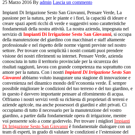
25 Marzo 2016
By
admin
Lascia un commento
Impianti Di Irrigazione Sesto San Giovanni, Pensare Verde, La
passione per la natura, per le piante e i fiori, la capacità di ideare e
creare spazi aperti ricchi di verde e suggestivi sono caratteristiche
fondamentali della nostra attività. La nostra azienda, impegnata nel
servizio di
Impianti Di Irrigazione Sesto San Giovanni
, si occupa
della manutenzione del giardino con macchinari e staff altamente
professionale e nel rispetto delle norme vigenti previste nel nostro
settore. Per trovare con semplicità i nostri contatti puoi prendere
visione dei nostri riferimenti su internet. Pensare Verde, azienda
conosciuta in tutto il territorio provinciale per la sicurezza dei
risultati raggiunti, lavora con grande competenza ma soprattutto con
amore per la natura. Con i nostri
Impianti Di Irrigazione Sesto San
Giovanni
abbiamo voluto inaugurare una stagione di innovazione e
convenienza nel dinamico mondo dell’economia verde. È sempre
possibile migliorare le condizioni del tuo terreno e del tuo giardino, e
in questo è davvero importante pensare al rifornimento di acqua.
Offriamo i nostri servizi verdi su richiesta di proprietari di terreni e
aziende agricole, ma anche possessori di giardini e altri privati. Ci
occupiamo di tutto il necessario per la manutenzione del vostro
giardino, a partire dalla fondamentale opera di irrigazione, mentre
voi penserete solo a come godervelo. Per trovare i migliori
Impianti
Di Irrigazione Sesto San Giovanni
è fondamentale dialogare con un
team di esperti, in grado di valutare le condizioni e l’estensione del