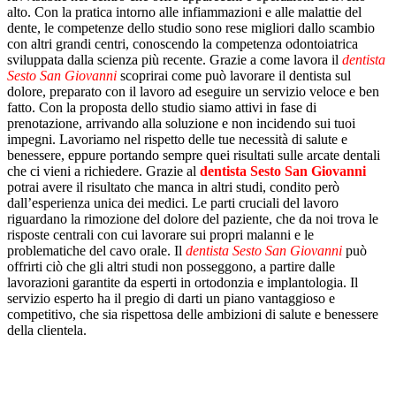
alto. Con la pratica intorno alle infiammazioni e alle malattie del
dente, le competenze dello studio sono rese migliori dallo scambio
con altri grandi centri, conoscendo la competenza odontoiatrica
sviluppata dalla scienza più recente. Grazie a come lavora il
dentista
Sesto San Giovanni
scoprirai come può lavorare il dentista sul
dolore, preparato con il lavoro ad eseguire un servizio veloce e ben
fatto. Con la proposta dello studio siamo attivi in fase di
prenotazione, arrivando alla soluzione e non incidendo sui tuoi
impegni. Lavoriamo nel rispetto delle tue necessità di salute e
benessere, eppure portando sempre quei risultati sulle arcate dentali
che ci vieni a richiedere. Grazie al
dentista Sesto San Giovanni
potrai avere il risultato che manca in altri studi, condito però
dall’esperienza unica dei medici. Le parti cruciali del lavoro
riguardano la rimozione del dolore del paziente, che da noi trova le
risposte centrali con cui lavorare sui propri malanni e le
problematiche del cavo orale. Il
dentista Sesto San Giovanni
può
offrirti ciò che gli altri studi non posseggono, a partire dalle
lavorazioni garantite da esperti in ortodonzia e implantologia. Il
servizio esperto ha il pregio di darti un piano vantaggioso e
competitivo, che sia rispettosa delle ambizioni di salute e benessere
della clientela.