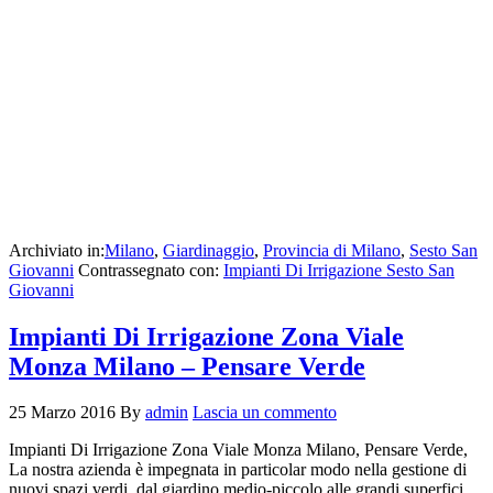
Archiviato in:
Milano
,
Giardinaggio
,
Provincia di Milano
,
Sesto San
Giovanni
Contrassegnato con:
Impianti Di Irrigazione Sesto San
Giovanni
Impianti Di Irrigazione Zona Viale
Monza Milano – Pensare Verde
25 Marzo 2016
By
admin
Lascia un commento
Impianti Di Irrigazione Zona Viale Monza Milano, Pensare Verde,
La nostra azienda è impegnata in particolar modo nella gestione di
nuovi spazi verdi, dal giardino medio-piccolo alle grandi superfici.