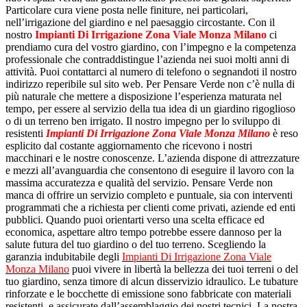
Particolare cura viene posta nelle finiture, nei particolari,
nell’irrigazione del giardino e nel paesaggio circostante. Con il
nostro
Impianti Di Irrigazione Zona Viale Monza Milano
ci
prendiamo cura del vostro giardino, con l’impegno e la competenza
professionale che contraddistingue l’azienda nei suoi molti anni di
attività. Puoi contattarci al numero di telefono o segnandoti il nostro
indirizzo reperibile sul sito web. Per Pensare Verde non c’è nulla di
più naturale che mettere a disposizione l’esperienza maturata nel
tempo, per essere al servizio della tua idea di un giardino rigoglioso
o di un terreno ben irrigato. Il nostro impegno per lo sviluppo di
resistenti
Impianti Di Irrigazione Zona Viale Monza Milano
è reso
esplicito dal costante aggiornamento che ricevono i nostri
macchinari e le nostre conoscenze. L’azienda dispone di attrezzature
e mezzi all’avanguardia che consentono di eseguire il lavoro con la
massima accuratezza e qualità del servizio. Pensare Verde non
manca di offrire un servizio completo e puntuale, sia con interventi
programmati che a richiesta per clienti come privati, aziende ed enti
pubblici. Quando puoi orientarti verso una scelta efficace ed
economica, aspettare altro tempo potrebbe essere dannoso per la
salute futura del tuo giardino o del tuo terreno. Scegliendo la
garanzia indubitabile degli
Impianti Di Irrigazione Zona Viale
Monza Milano
puoi vivere in libertà la bellezza dei tuoi terreni o del
tuo giardino, senza timore di alcun disservizio idraulico. Le tubature
rinforzate e le bocchette di emissione sono fabbricate con materiali
resistenti, e assicurate dall’assemblaggio dei nostri tecnici. La nostra