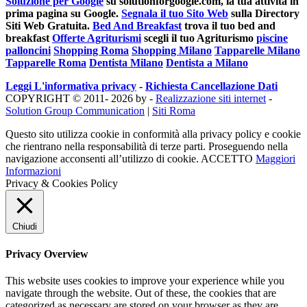
Soluzione per Google
su solutionforgoogle.com, la tua attività in
prima pagina su Google.
Segnala il tuo Sito Web
sulla Directory
Siti Web Gratuita.
Bed And Breakfast
trova il tuo bed and
breakfast
Offerte Agriturismi
scegli il tuo Agriturismo
piscine
palloncini
Shopping Roma
Shopping Milano
Tapparelle Milano
Tapparelle Roma
Dentista Milano
Dentista a Milano
Leggi L'informativa privacy
-
Richiesta Cancellazione Dati
COPYRIGHT © 2011- 2026 by -
Realizzazione siti internet
-
Solution Group Communication
|
Siti Roma
Questo sito utilizza cookie in conformità alla privacy policy e cookie
che rientrano nella responsabilità di terze parti. Proseguendo nella
navigazione acconsenti all’utilizzo di cookie.
ACCETTO
Maggiori
Informazioni
Privacy & Cookies Policy
Chiudi
Privacy Overview
This website uses cookies to improve your experience while you
navigate through the website. Out of these, the cookies that are
categorized as necessary are stored on your browser as they are