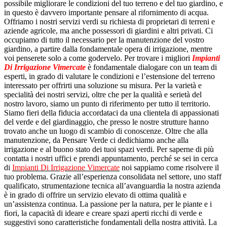
possibile migliorare le condizioni del tuo terreno e del tuo giardino, e
in questo è davvero importante pensare al rifornimento di acqua.
Offriamo i nostri servizi verdi su richiesta di proprietari di terreni e
aziende agricole, ma anche possessori di giardini e altri privati. Ci
occupiamo di tutto il necessario per la manutenzione del vostro
giardino, a partire dalla fondamentale opera di irrigazione, mentre
voi penserete solo a come godervelo. Per trovare i migliori
Impianti
Di Irrigazione Vimercate
è fondamentale dialogare con un team di
esperti, in grado di valutare le condizioni e l’estensione del terreno
interessato per offrirti una soluzione su misura. Per la varietà e
specialità dei nostri servizi, oltre che per la qualità e serietà del
nostro lavoro, siamo un punto di riferimento per tutto il territorio.
Siamo fieri della fiducia accordataci da una clientela di appassionati
del verde e del giardinaggio, che presso le nostre strutture hanno
trovato anche un luogo di scambio di conoscenze. Oltre che alla
manutenzione, da Pensare Verde ci dedichiamo anche alla
irrigazione e al buono stato dei tuoi spazi verdi. Per saperne di più
contatta i nostri uffici e prendi appuntamento, perché se sei in cerca
di
Impianti Di Irrigazione Vimercate
noi sappiamo come risolvere il
tuo problema. Grazie all’esperienza consolidata nel settore, uno staff
qualificato, strumentazione tecnica all’avanguardia la nostra azienda
è in grado di offrire un servizio elevato di ottima qualità e
un’assistenza continua. La passione per la natura, per le piante e i
fiori, la capacità di ideare e creare spazi aperti ricchi di verde e
suggestivi sono caratteristiche fondamentali della nostra attività. La