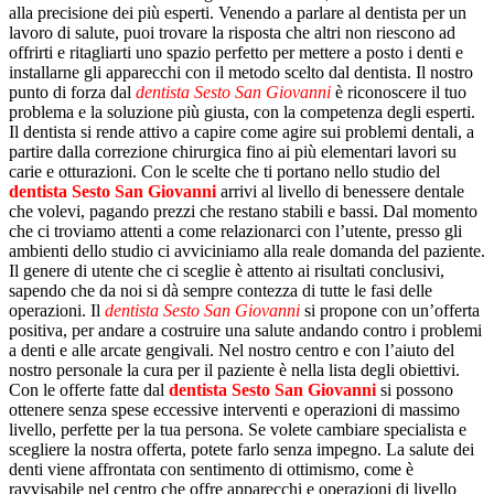
alla precisione dei più esperti. Venendo a parlare al dentista per un
lavoro di salute, puoi trovare la risposta che altri non riescono ad
offrirti e ritagliarti uno spazio perfetto per mettere a posto i denti e
installarne gli apparecchi con il metodo scelto dal dentista. Il nostro
punto di forza dal
dentista Sesto San Giovanni
è riconoscere il tuo
problema e la soluzione più giusta, con la competenza degli esperti.
Il dentista si rende attivo a capire come agire sui problemi dentali, a
partire dalla correzione chirurgica fino ai più elementari lavori su
carie e otturazioni. Con le scelte che ti portano nello studio del
dentista Sesto San Giovanni
arrivi al livello di benessere dentale
che volevi, pagando prezzi che restano stabili e bassi. Dal momento
che ci troviamo attenti a come relazionarci con l’utente, presso gli
ambienti dello studio ci avviciniamo alla reale domanda del paziente.
Il genere di utente che ci sceglie è attento ai risultati conclusivi,
sapendo che da noi si dà sempre contezza di tutte le fasi delle
operazioni. Il
dentista Sesto San Giovanni
si propone con un’offerta
positiva, per andare a costruire una salute andando contro i problemi
a denti e alle arcate gengivali. Nel nostro centro e con l’aiuto del
nostro personale la cura per il paziente è nella lista degli obiettivi.
Con le offerte fatte dal
dentista Sesto San Giovanni
si possono
ottenere senza spese eccessive interventi e operazioni di massimo
livello, perfette per la tua persona. Se volete cambiare specialista e
scegliere la nostra offerta, potete farlo senza impegno. La salute dei
denti viene affrontata con sentimento di ottimismo, come è
ravvisabile nel centro che offre apparecchi e operazioni di livello