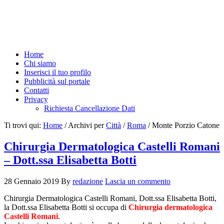
Home
Chi siamo
Inserisci il tuo profilo
Pubblicità sul portale
Contatti
Privacy
Richiesta Cancellazione Dati
Ti trovi qui:
Home
/
Archivi per
Città
/
Roma
/
Monte Porzio Catone
Chirurgia Dermatologica Castelli Romani
– Dott.ssa Elisabetta Botti
28 Gennaio 2019
By
redazione
Lascia un commento
Chirurgia Dermatologica Castelli Romani, Dott.ssa Elisabetta Botti,
la Dott.ssa Elisabetta Botti si occupa di
Chirurgia dermatologica
Castelli Romani
.