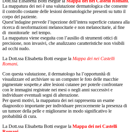
Dott.ssa Elisabetta Botti esegue la
Mappa dei nei Castelli Romani
.
La mappatura dei nei è una valutazione dermatologica che consente
il controllo costante delle lesioni dermatologiche presenti su tutto il
corpo del paziente.
Quest’indagine prevede l’ispezione dell’intera superficie cutanea alla
ricerca di neoformazioni melanocitarie e non melanocitarie, al fine
di monitorarle nel tempo.
La mappatura viene eseguita con l’ausilio di strumenti ottici di
precisione, non invasivi, che analizzano caratteristiche non visibili
ad occhi nudo.
La Dott.ssa Elisabetta Botti esegue la
Mappa dei nei Castelli
Romani
.
Con questa valutazione, il dermatologo ha l’opportunità di
visualizzare ed archiviare su un computer le foto delle macchie
pigmentate sospette,e altre lesioni cutanee per poterle confrontare
con le immagini registrate nei mesi o negli anni successivi e
individuare eventuali segni di alterazione.
Per questi motivi, la mappatura dei nei rappresenta un esame
diagnostico importante per individuare precocemente la presenza di
un tumore della pelle e migliorarne in modo significativo le
probabilità di cura.
La Dott.ssa Elisabetta Botti esegue la
Mappa dei nei Castelli
Romani
.