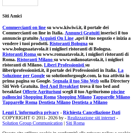
Siti Amici
Commercianti on line
su www.kiwiwi.it, il portale dei
Commercianti on line in Italia.
Annunci Gratuiti
inserisci il tuo
annuncio gratuito
Acquisti On Line
,apri il tuo negozio e inizia a
vendere i tuoi prodotti.
Ristoranti Bologna
su
www.bolognaatavola.it i migliori ristoranti di Bologna.
Ristoranti Roma
su www.romaatavola.it, i migliori ristoranti di
Roma.
Ristoranti Milano
su www.milanoatavola.it, i migliori
ristoranti di Milano.
Liberi Professionisti
su
iliberiprofessionisti.it, il portale dei Professionisti in Italia.
La
Soluzione per Google
su solutionforgoogle.com, la tua attività in
prima pagina su Google.
Segnala il tuo Sito Web
sulla Directory
Siti Web Gratuita.
Bed And Breakfast
trova il tuo bed and
breakfast
Offerte Agriturismi
scegli il tuo Agriturismo
piscine
palloncini
Shopping Roma
Shopping Milano
Tapparelle Milano
Tapparelle Roma
Dentista Milano
Dentista a Milano
Leggi L'informativa privacy
-
Richiesta Cancellazione Dati
COPYRIGHT © 2011- 2026 by -
Realizzazione siti internet
-
Solution Group Communication
|
Siti Roma