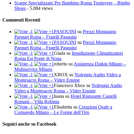
Scarpe Specializzato Per Bambino Roma Trastevere – Bimbo
Shoes
- 5.084 views
Commenti Recenti
PASQUINI
su
Prezzi Montaggio
Parquet Roma – Fratelli Pasquini
PASQUINI
su
Prezzi Montaggio
Parquet Roma – Fratelli Pasquini
Giada
su
Installazione Climatizzatori
Roma Est Ponte di Nona
roberto
su
Assistenza Daikin Milano –
Multiservice Milano
XBOX
su
Noleggio Audio Video a
Montesacro Roma – Video Equipe
Francesco Xbox
su
Noleggio Audio
Video a Montesacro Roma – Video Equipe
luana
su
Hotel Ristorante Castelli
Romani – Villa Robinia
Elisabetta
su
Creazioni Orafe a
Cornaredo Milano – Le Forme dell’Oro
Seguici anche su Facebook