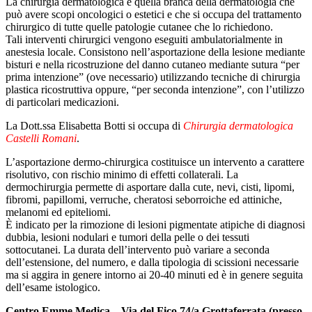
La chirurgia dermatologica è quella branca della dermatologia che
può avere scopi oncologici o estetici e che si occupa del trattamento
chirurgico di tutte quelle patologie cutanee che lo richiedono.
Tali interventi chirurgici vengono eseguiti ambulatorialmente in
anestesia locale. Consistono nell’asportazione della lesione mediante
bisturi e nella ricostruzione del danno cutaneo mediante sutura “per
prima intenzione” (ove necessario) utilizzando tecniche di chirurgia
plastica ricostruttiva oppure, “per seconda intenzione”, con l’utilizzo
di particolari medicazioni.
La Dott.ssa Elisabetta Botti si occupa di
Chirurgia dermatologica
Castelli Romani
.
L’asportazione dermo-chirurgica costituisce un intervento a carattere
risolutivo, con rischio minimo di effetti collaterali. La
dermochirurgia permette di asportare dalla cute, nevi, cisti, lipomi,
fibromi, papillomi, verruche, cheratosi seborroiche ed attiniche,
melanomi ed epiteliomi.
È indicato per la rimozione di lesioni pigmentate atipiche di diagnosi
dubbia, lesioni nodulari e tumori della pelle o dei tessuti
sottocutanei. La durata dell’intervento può variare a seconda
dell’estensione, del numero, e dalla tipologia di scissioni necessarie
ma si aggira in genere intorno ai 20-40 minuti ed è in genere seguita
dell’esame istologico.
Centro Emme Medica – Via del Fico 74/a Grottaferrata (presso