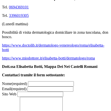
Tel.
0694369101
Tel.
3396019305
(
Lunedì mattina
)
Possibilità di visita dermatologica domiciliare in zona tuscolana, don
bosco.
https://www.doctolib.it/dermatologo-venereologo/roma/elisabetta-
botti
https://www.miodottore.it/elisabetta-botti/dermatologo/roma
Dott.ssa Elisabetta Botti, Mappa Dei Nei Castelli Romani
Contattaci tramite il form sottostante:
Nome
(required)
Email
(required)
Sito Web