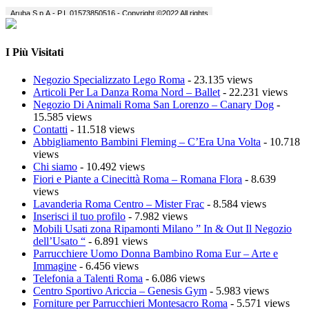
I Più Visitati
Negozio Specializzato Lego Roma
- 23.135 views
Articoli Per La Danza Roma Nord – Ballet
- 22.231 views
Negozio Di Animali Roma San Lorenzo – Canary Dog
-
15.585 views
Contatti
- 11.518 views
Abbigliamento Bambini Fleming – C’Era Una Volta
- 10.718
views
Chi siamo
- 10.492 views
Fiori e Piante a Cinecittà Roma – Romana Flora
- 8.639
views
Lavanderia Roma Centro – Mister Frac
- 8.584 views
Inserisci il tuo profilo
- 7.982 views
Mobili Usati zona Ripamonti Milano ” In & Out Il Negozio
dell’Usato “
- 6.891 views
Parrucchiere Uomo Donna Bambino Roma Eur – Arte e
Immagine
- 6.456 views
Telefonia a Talenti Roma
- 6.086 views
Centro Sportivo Ariccia – Genesis Gym
- 5.983 views
Forniture per Parrucchieri Montesacro Roma
- 5.571 views