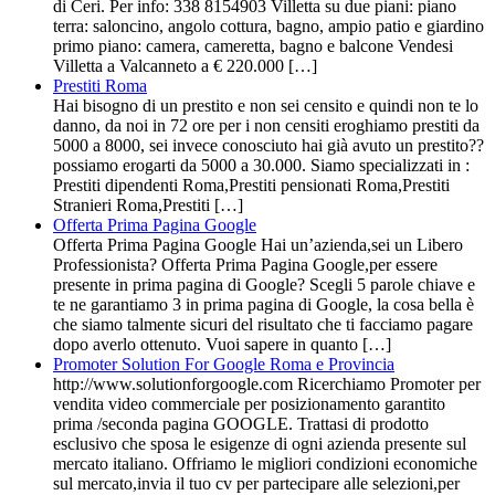
di Ceri. Per info: 338 8154903 Villetta su due piani: piano
terra: saloncino, angolo cottura, bagno, ampio patio e giardino
primo piano: camera, cameretta, bagno e balcone Vendesi
Villetta a Valcanneto a € 220.000 […]
Prestiti Roma
Hai bisogno di un prestito e non sei censito e quindi non te lo
danno, da noi in 72 ore per i non censiti eroghiamo prestiti da
5000 a 8000, sei invece conosciuto hai già avuto un prestito??
possiamo erogarti da 5000 a 30.000. Siamo specializzati in :
Prestiti dipendenti Roma,Prestiti pensionati Roma,Prestiti
Stranieri Roma,Prestiti […]
Offerta Prima Pagina Google
Offerta Prima Pagina Google Hai un’azienda,sei un Libero
Professionista? Offerta Prima Pagina Google,per essere
presente in prima pagina di Google? Scegli 5 parole chiave e
te ne garantiamo 3 in prima pagina di Google, la cosa bella è
che siamo talmente sicuri del risultato che ti facciamo pagare
dopo averlo ottenuto. Vuoi sapere in quanto […]
Promoter Solution For Google Roma e Provincia
http://www.solutionforgoogle.com Ricerchiamo Promoter per
vendita video commerciale per posizionamento garantito
prima /seconda pagina GOOGLE. Trattasi di prodotto
esclusivo che sposa le esigenze di ogni azienda presente sul
mercato italiano. Offriamo le migliori condizioni economiche
sul mercato,invia il tuo cv per partecipare alle selezioni,per