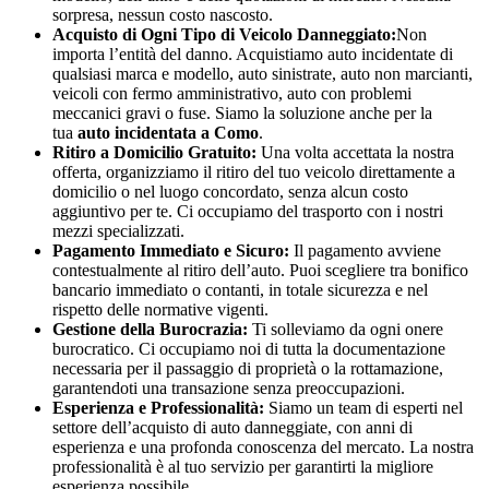
sorpresa, nessun costo nascosto.
Acquisto di Ogni Tipo di Veicolo Danneggiato:
Non
importa l’entità del danno. Acquistiamo auto incidentate di
qualsiasi marca e modello, auto sinistrate, auto non marcianti,
veicoli con fermo amministrativo, auto con problemi
meccanici gravi o fuse. Siamo la soluzione anche per la
tua
auto incidentata a Como
.
Ritiro a Domicilio Gratuito:
Una volta accettata la nostra
offerta, organizziamo il ritiro del tuo veicolo direttamente a
domicilio o nel luogo concordato, senza alcun costo
aggiuntivo per te. Ci occupiamo del trasporto con i nostri
mezzi specializzati.
Pagamento Immediato e Sicuro:
Il pagamento avviene
contestualmente al ritiro dell’auto. Puoi scegliere tra bonifico
bancario immediato o contanti, in totale sicurezza e nel
rispetto delle normative vigenti.
Gestione della Burocrazia:
Ti solleviamo da ogni onere
burocratico. Ci occupiamo noi di tutta la documentazione
necessaria per il passaggio di proprietà o la rottamazione,
garantendoti una transazione senza preoccupazioni.
Esperienza e Professionalità:
Siamo un team di esperti nel
settore dell’acquisto di auto danneggiate, con anni di
esperienza e una profonda conoscenza del mercato. La nostra
professionalità è al tuo servizio per garantirti la migliore
esperienza possibile.