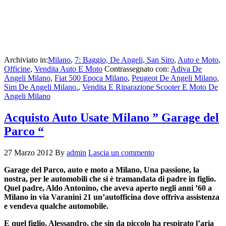
Archiviato in:
Milano
,
7: Baggio, De Angeli, San Siro
,
Auto e Moto
,
Officine
,
Vendita Auto E Moto
Contrassegnato con:
Adiva De
Angeli Milano
,
Fiat 500 Epoca Milano
,
Peugeot De Angeli Milano
,
Sim De Angeli Milano.
,
Vendita E Riparazione Scooter E Moto De
Angeli Milano
Acquisto Auto Usate Milano ” Garage del
Parco “
27 Marzo 2012
By
admin
Lascia un commento
Garage del Parco, auto e moto a Milano, Una passione, la
nostra, per le automobili che si è tramandata di padre in figlio.
Quel padre, Aldo Antonino, che aveva aperto negli anni ’60 a
Milano in via Varanini 21 un’autofficina dove offriva assistenza
e vendeva qualche automobile.
E quel figlio, Alessandro, che sin da piccolo ha respirato l’aria