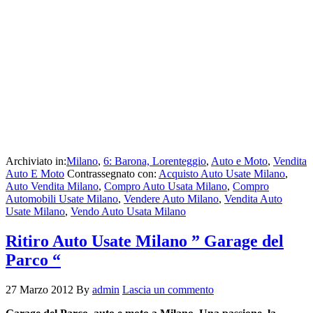
Archiviato in:
Milano
,
6: Barona, Lorenteggio
,
Auto e Moto
,
Vendita
Auto E Moto
Contrassegnato con:
Acquisto Auto Usate Milano
,
Auto Vendita Milano
,
Compro Auto Usata Milano
,
Compro
Automobili Usate Milano
,
Vendere Auto Milano
,
Vendita Auto
Usate Milano
,
Vendo Auto Usata Milano
Ritiro Auto Usate Milano ” Garage del
Parco “
27 Marzo 2012
By
admin
Lascia un commento