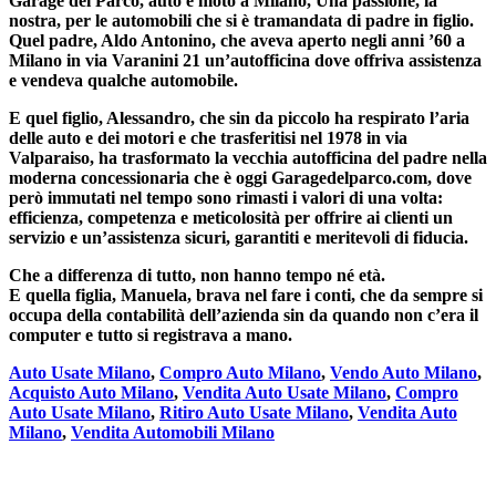
Garage del Parco, auto e moto a Milano, Una passione, la
nostra, per le automobili che si è tramandata di padre in figlio.
Quel padre, Aldo Antonino, che aveva aperto negli anni ’60 a
Milano in via Varanini 21 un’autofficina dove offriva assistenza
e vendeva qualche automobile.
E quel figlio, Alessandro, che sin da piccolo ha respirato l’aria
delle auto e dei motori e che trasferitisi nel 1978 in via
Valparaiso, ha trasformato la vecchia autofficina del padre nella
moderna concessionaria che è oggi Garagedelparco.com, dove
però immutati nel tempo sono rimasti i valori di una volta:
efficienza, competenza e meticolosità per offrire ai clienti un
servizio e un’assistenza sicuri, garantiti e meritevoli di fiducia.
Che a differenza di tutto, non hanno tempo né età.
E quella figlia, Manuela, brava nel fare i conti, che da sempre si
occupa della contabilità dell’azienda sin da quando non c’era il
computer e tutto si registrava a mano.
Auto Usate Milano
,
Compro Auto Milano
,
Vendo Auto Milano
,
Acquisto Auto Milano
,
Vendita Auto Usate Milano
,
Compro
Auto Usate Milano
,
Ritiro Auto Usate Milano
,
Vendita Auto
Milano
,
Vendita Automobili Milano