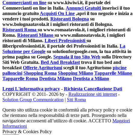
Commercianti on line
su www.kiwiwi.it, il portale dei
Commercianti on line in Italia.
Annunci Gratuiti
inserisci il tuo
annuncio gratuito
Acquisti On Line
,apri il tuo negozio e inizia a
vendere i tuoi prodotti.
Ristoranti Bologna
su
www.bolognaatavola.it i migliori ristoranti di Bologna.
Ristoranti Roma
su www.romaatavola.it, i migliori ristoranti di
Roma.
Ristoranti Milano
su www.milanoatavola.it, i migliori
ristoranti di Milano.
Liberi Professionisti
su
iliberiprofessionisti.it, il portale dei Professionisti in Italia.
La
Soluzione per Google
su solutionforgoogle.com, la tua attività in
prima pagina su Google.
Segnala il tuo Sito Web
sulla Directory
Siti Web Gratuita.
Bed And Breakfast
trova il tuo bed and
breakfast
Offerte Agriturismi
scegli il tuo Agriturismo
piscine
palloncini
Shopping Roma
Shopping Milano
Tapparelle Milano
Tapparelle Roma
Dentista Milano
Dentista a Milano
Leggi L'informativa privacy
-
Richiesta Cancellazione Dati
COPYRIGHT © 2011- 2026 by -
Realizzazione siti internet
-
Solution Group Communication
|
Siti Roma
Questo sito utilizza cookie in conformità alla privacy policy e cookie
che rientrano nella responsabilità di terze parti. Proseguendo nella
navigazione acconsenti all’utilizzo di cookie.
ACCETTO
Maggiori
Informazioni
Privacy & Cookies Policy