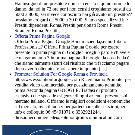
Hai bisogno di un prestito e non sei censito e quindi non te lo
danno, da noi in 72 ore per i non censiti eroghiamo prestiti da
5000 a 8000, sei invece conosciuto hai già avuto un prestito??
possiamo erogarti da 5000 a 30.000. Siamo specializzati in :
Prestiti dipendenti Roma,Prestiti pensionati Roma,Prestiti
Stranieri Roma,Prestiti […]
Offerta Prima Pagina Google
Offerta Prima Pagina Google Hai un’azienda,sei un Libero
Professionista? Offerta Prima Pagina Google,per essere
presente in prima pagina di Google? Scegli 5 parole chiave e
te ne garantiamo 3 in prima pagina di Google, la cosa bella è
che siamo talmente sicuri del risultato che ti facciamo pagare
dopo averlo ottenuto. Vuoi sapere in quanto […]
Promoter Solution For Google Roma e Provincia
http://www.solutionforgoogle.com Ricerchiamo Promoter per
vendita video commerciale per posizionamento garantito
prima /seconda pagina GOOGLE. Trattasi di prodotto
esclusivo che sposa le esigenze di ogni azienda presente sul
mercato italiano. Offriamo le migliori condizioni economiche
sul mercato,invia il tuo cv per partecipare alle selezioni,per
info e colloquio 06 45491071 o 3332921244.
direzionecommerciale@solutiongroupcomunication.com