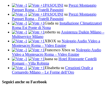
PASQUINI
su
Prezzi Montaggio
Parquet Roma – Fratelli Pasquini
PASQUINI
su
Prezzi Montaggio
Parquet Roma – Fratelli Pasquini
Giada
su
Installazione Climatizzatori
Roma Est Ponte di Nona
roberto
su
Assistenza Daikin Milano –
Multiservice Milano
XBOX
su
Noleggio Audio Video a
Montesacro Roma – Video Equipe
Francesco Xbox
su
Noleggio Audio
Video a Montesacro Roma – Video Equipe
luana
su
Hotel Ristorante Castelli
Romani – Villa Robinia
Elisabetta
su
Creazioni Orafe a
Cornaredo Milano – Le Forme dell’Oro
Seguici anche su Facebook