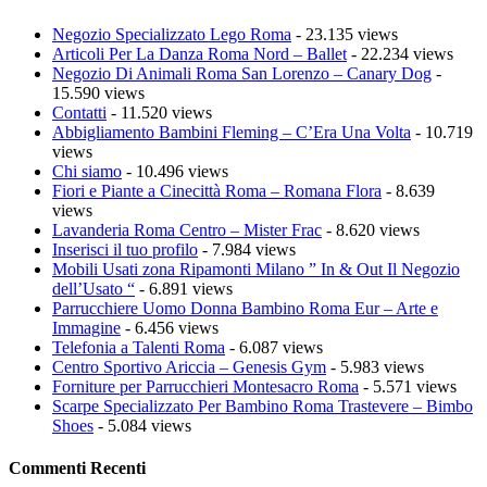
Negozio Specializzato Lego Roma
- 23.135 views
Articoli Per La Danza Roma Nord – Ballet
- 22.234 views
Negozio Di Animali Roma San Lorenzo – Canary Dog
-
15.590 views
Contatti
- 11.520 views
Abbigliamento Bambini Fleming – C’Era Una Volta
- 10.719
views
Chi siamo
- 10.496 views
Fiori e Piante a Cinecittà Roma – Romana Flora
- 8.639
views
Lavanderia Roma Centro – Mister Frac
- 8.620 views
Inserisci il tuo profilo
- 7.984 views
Mobili Usati zona Ripamonti Milano ” In & Out Il Negozio
dell’Usato “
- 6.891 views
Parrucchiere Uomo Donna Bambino Roma Eur – Arte e
Immagine
- 6.456 views
Telefonia a Talenti Roma
- 6.087 views
Centro Sportivo Ariccia – Genesis Gym
- 5.983 views
Forniture per Parrucchieri Montesacro Roma
- 5.571 views
Scarpe Specializzato Per Bambino Roma Trastevere – Bimbo
Shoes
- 5.084 views
Commenti Recenti