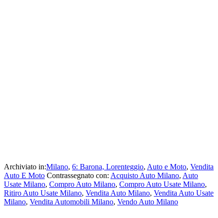
Archiviato in:
Milano
,
6: Barona, Lorenteggio
,
Auto e Moto
,
Vendita
Auto E Moto
Contrassegnato con:
Acquisto Auto Milano
,
Auto
Usate Milano
,
Compro Auto Milano
,
Compro Auto Usate Milano
,
Ritiro Auto Usate Milano
,
Vendita Auto Milano
,
Vendita Auto Usate
Milano
,
Vendita Automobili Milano
,
Vendo Auto Milano