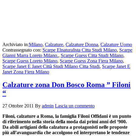
Archiviato in:
Milano
,
Calzature
,
Calzature Donna
,
Calzature Uomo
Contrassegnato con:
Scarpe Elnaturalista Citta Studi Milano
,
Scarpe
Gianni Marra Loreto Milano.
,
Scarpe Guess Citta Studi Milano
,
Scarpe Guess Loreto Milano
,
Scarpe Guess Zona Fiera Milano
,
Scarpe Janet E Janet Città Studi Milano Citta Studi
,
Scarpe Janet E
Janet Zona Fiera Milano
Calzature zona Don Bosco Roma ” Filoni
“
27 Ottobre 2011
By
admin
Lascia un commento
Filoni, calzature a Roma, la famiglia Filoni Offidani è un punto
di riferimento nella storia della moda dai primi anni del ‘900.
Da abili artigiani della calzatura a protagonisti nelle proposte
più all’avanguardia che accolgono ed interpretano le tendenze