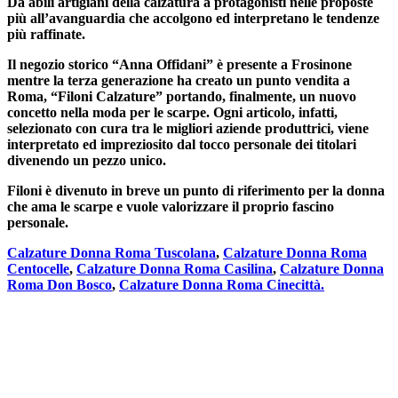
Da abili artigiani della calzatura a protagonisti nelle proposte
più all’avanguardia che accolgono ed interpretano le tendenze
più raffinate.
Il negozio storico “Anna Offidani” è presente a Frosinone
mentre la terza generazione ha creato un punto vendita a
Roma, “Filoni Calzature” portando, finalmente, un nuovo
concetto nella moda per le scarpe. Ogni articolo, infatti,
selezionato con cura tra le migliori aziende produttrici, viene
interpretato ed impreziosito dal tocco personale dei titolari
divenendo un pezzo unico.
Filoni è divenuto in breve un punto di riferimento per la donna
che ama le scarpe e vuole valorizzare il proprio fascino
personale.
Calzature Donna Roma Tuscolana
,
Calzature Donna Roma
Centocelle
,
Calzature Donna Roma Casilina
,
Calzature Donna
Roma Don Bosco
,
Calzature Donna Roma Cinecittà.