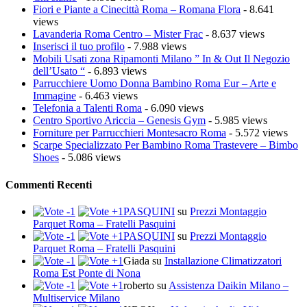
Fiori e Piante a Cinecittà Roma – Romana Flora
- 8.641
views
Lavanderia Roma Centro – Mister Frac
- 8.637 views
Inserisci il tuo profilo
- 7.988 views
Mobili Usati zona Ripamonti Milano ” In & Out Il Negozio
dell’Usato “
- 6.893 views
Parrucchiere Uomo Donna Bambino Roma Eur – Arte e
Immagine
- 6.463 views
Telefonia a Talenti Roma
- 6.090 views
Centro Sportivo Ariccia – Genesis Gym
- 5.985 views
Forniture per Parrucchieri Montesacro Roma
- 5.572 views
Scarpe Specializzato Per Bambino Roma Trastevere – Bimbo
Shoes
- 5.086 views
Commenti Recenti
PASQUINI
su
Prezzi Montaggio
Parquet Roma – Fratelli Pasquini
PASQUINI
su
Prezzi Montaggio
Parquet Roma – Fratelli Pasquini
Giada
su
Installazione Climatizzatori
Roma Est Ponte di Nona
roberto
su
Assistenza Daikin Milano –
Multiservice Milano