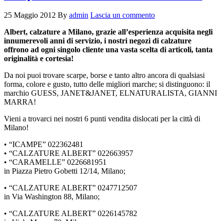
25 Maggio 2012
By
admin
Lascia un commento
Albert, calzature a Milano, grazie all’esperienza acquisita negli
innumerevoli anni di servizio, i nostri negozi di calzature
offrono ad ogni singolo cliente una vasta scelta di articoli, tanta
originalità e cortesia!
Da noi puoi trovare scarpe, borse e tanto altro ancora di qualsiasi
forma, colore e gusto, tutto delle migliori marche; si distinguono: il
marchio GUESS, JANET&JANET, ELNATURALISTA, GIANNI
MARRA!
Vieni a trovarci nei nostri 6 punti vendita dislocati per la città di
Milano!
• “ICAMPE” 022362481
• “CALZATURE ALBERT” 022663957
• “CARAMELLE” 0226681951
in Piazza Pietro Gobetti 12/14, Milano;
• “CALZATURE ALBERT” 0247712507
in Via Washington 88, Milano;
• “CALZATURE ALBERT” 0226145782