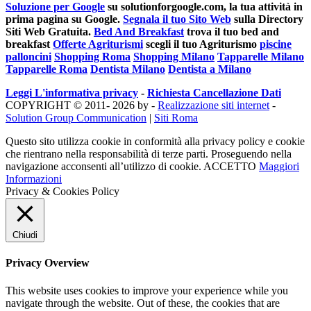
Soluzione per Google
su solutionforgoogle.com, la tua attività in
prima pagina su Google.
Segnala il tuo Sito Web
sulla Directory
Siti Web Gratuita.
Bed And Breakfast
trova il tuo bed and
breakfast
Offerte Agriturismi
scegli il tuo Agriturismo
piscine
palloncini
Shopping Roma
Shopping Milano
Tapparelle Milano
Tapparelle Roma
Dentista Milano
Dentista a Milano
Leggi L'informativa privacy
-
Richiesta Cancellazione Dati
COPYRIGHT © 2011- 2026 by -
Realizzazione siti internet
-
Solution Group Communication
|
Siti Roma
Questo sito utilizza cookie in conformità alla privacy policy e cookie
che rientrano nella responsabilità di terze parti. Proseguendo nella
navigazione acconsenti all’utilizzo di cookie.
ACCETTO
Maggiori
Informazioni
Privacy & Cookies Policy
Chiudi
Privacy Overview
This website uses cookies to improve your experience while you
navigate through the website. Out of these, the cookies that are