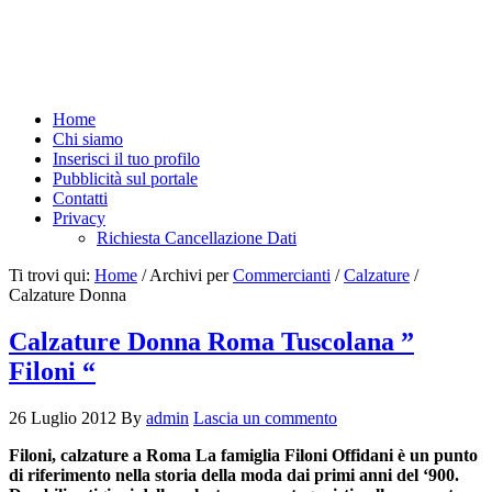
Home
Chi siamo
Inserisci il tuo profilo
Pubblicità sul portale
Contatti
Privacy
Richiesta Cancellazione Dati
Ti trovi qui:
Home
/
Archivi per
Commercianti
/
Calzature
/
Calzature Donna
Calzature Donna Roma Tuscolana ”
Filoni “
26 Luglio 2012
By
admin
Lascia un commento
Filoni, calzature a Roma La famiglia Filoni Offidani è un punto
di riferimento nella storia della moda dai primi anni del ‘900.