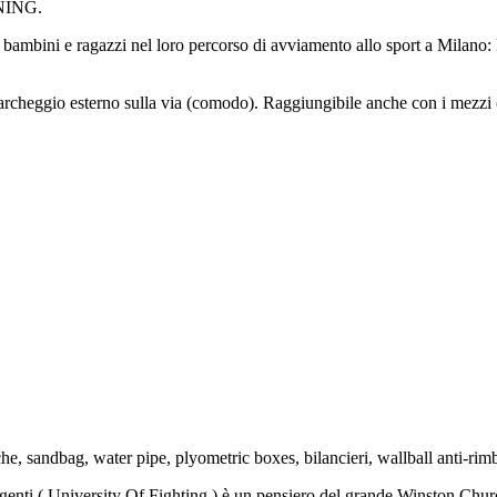
NING.
mbini e ragazzi nel loro percorso di avviamento allo sport a Mil
. Parcheggio esterno sulla via (comodo). Raggiungibile anche con i mezzi
che, sandbag, water pipe, plyometric boxes, bilancieri, wallball anti-ri
dei Dirigenti ( University Of Fighting ) è un pensiero del grande W