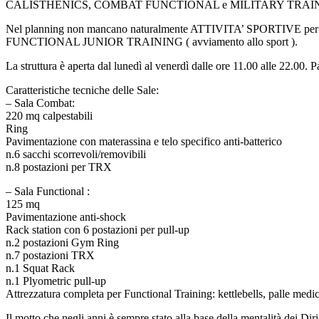
CALISTHENICS, COMBAT FUNCTIONAL e MILITARY TRAI
Nel planning non mancano naturalmente ATTIVITA’ SPORTIVE per ba
FUNCTIONAL JUNIOR TRAINING ( avviamento allo sport ).
La struttura è aperta dal lunedì al venerdì dalle ore 11.00 alle 22.00
Caratteristiche tecniche delle Sale:
– Sala Combat:
220 mq calpestabili
Ring
Pavimentazione con materassina e telo specifico anti-batterico
n.6 sacchi scorrevoli/removibili
n.8 postazioni per TRX
– Sala Functional :
125 mq
Pavimentazione anti-shock
Rack station con 6 postazioni per pull-up
n.2 postazioni Gym Ring
n.7 postazioni TRX
n.1 Squat Rack
n.1 Plyometric pull-up
Attrezzatura completa per Functional Training: kettlebells, palle medi
Il motto che negli anni è sempre stato alla base della mentalità 