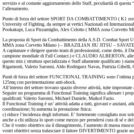
servizio e al costante aggiornamento dello Staff, peculiarità di questa “
l’allenamento.
Punto di forza del settore SPORT DA COMBATTIMENTO ( K1 zona Corvet
University of Fighting, da sempre ai vertici Nazionali ed Internazion
Pookakupt, Luca Pizzamiglio, Alex Celotto ( MMA zona Corvetto Mil
La proposta di Sport da Combattimento della A.S.D. Combat Sport 
MMA zona Corvetto Milano ) – BRAZILIAN JIU JITSU – SAVAT
A capitanare e dirigere questo team di professionisti, come detto, 
campione mondiale di Full Contact.) e CLAUDIO ALBERTON, allenatore d
questo mix ( struttura specializzata e Staff altamente qualificato ) siam
Rigamonti, Valerio Saronni, Aldo Rodriguez Navas, Patrizia Gibelli, Gi
Punti di forza del settore FUNCTIONAL TRAINING sono l’ottima preparazi
125mq con pavimentazione anti-shock.
All’interno del settore trovano spazio diverse attività, tutte improntat
Seguire un programma di Functional Training significa allenare i propri 
qualificati: Valerio Saronni, Michael Daniele, Maikol Fazio.
Il Functional Training è un’ attività adatta a tutti, giovani e anziani, at
coordinazione; b) aumenta la prestazione fisica;
c) riduce l’incidenza degli infortuni. E’ fortemente consigliato non solo
anche a chi utilizza lo sport come mezzo per prendersi cura di sé e d
Che il vostro obiettivo sia il dimagrimento, l’aumento di massa muscola
vostri obiettivi senza tralasciare il fattore DIVERTIMENTO grazie