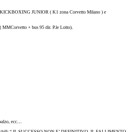
ano: KICKBOXING JUNIOR ( K1 zona Corvetto Milano ) e
 ( MMCorvetto + bus 95 dir. P.le Lotto).
mbalzo, ecc…
inston Churchill: “ IL SUCCESSO NON E’ DEFINITIVO, IL FALLIMENTO