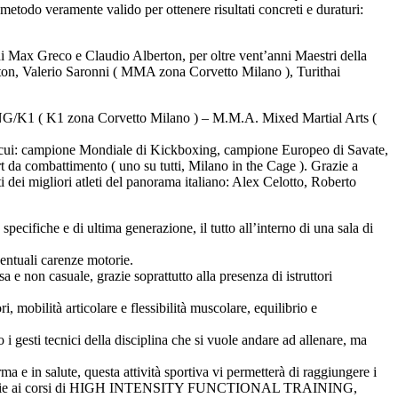
o metodo veramente valido per ottenere risultati concreti e duraturi:
Max Greco e Claudio Alberton, per oltre vent’anni Maestri della
erton, Valerio Saronni ( MMA zona Corvetto Milano ), Turithai
G/K1 ( K1 zona Corvetto Milano ) – M.M.A. Mixed Martial Arts (
ra cui: campione Mondiale di Kickboxing, campione Europeo di Savate,
da combattimento ( uno su tutti, Milano in the Cage ). Grazie a
ti dei migliori atleti del panorama italiano: Alex Celotto, Roberto
cifiche e di ultima generazione, il tutto all’interno di una sala di
ventuali carenze motorie.
 e non casuale, grazie soprattutto alla presenza di istruttori
ri, mobilità articolare e flessibilità muscolare, equilibrio e
 i gesti tecnici della disciplina che si vuole andare ad allenare, ma
 e in salute, questa attività sportiva vi permetterà di raggiungere i
 gusti grazie ai corsi di HIGH INTENSITY FUNCTIONAL TRAINING,