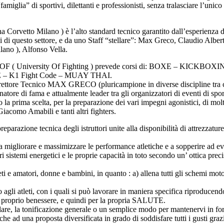
famiglia” di sportivi, dilettanti e professionisti, senza tralasciare l’unic
to Milano ) è l’alto standard tecnico garantito dall’esperienza di 
ali di questo settore, e da uno Staff “stellare”: Max Greco, Claudio Alb
ano ), Alfonso Vella.
UOF ( University Of Fighting ) prevede corsi di: BOXE – KICKBOXIN
E – K1 Fight Code – MUAY THAI.
il Direttore Tecnico MAX GRECO (pluricampione in diverse discipline t
i fama e attualmente leader tra gli organizzatori di eventi di sport 
o la prima scelta, per la preparazione dei vari impegni agonistici, di mol
acomo Amabili e tanti altri fighters.
one tecnica degli istruttori unite alla disponibilità di attrezzature spe
e a migliorare e massimizzare le performance atletiche e a sopperire ad e
sistemi energetici e le proprie capacità in toto secondo un’ ottica precisa
leti e amatori, donne e bambini, in quanto : a) allena tutti gli schemi moto
 agli atleti, con i quali si può lavorare in maniera specifica riproducendo
el proprio benessere, e quindi per la propria SALUTE.
re, la tonificazione generale o un semplice modo per mantenervi in forma
 anche ad una proposta diversificata in grado di soddisfare tutti i