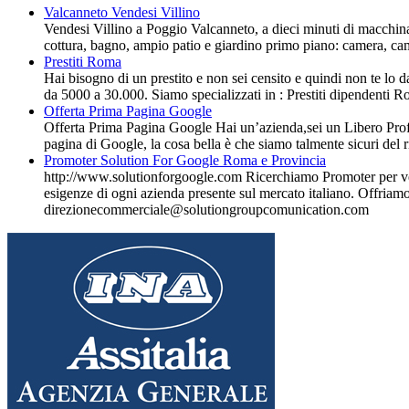
Valcanneto Vendesi Villino
Vendesi Villino a Poggio Valcanneto, a dieci minuti di macchina
cottura, bagno, ampio patio e giardino primo piano: camera, ca
Prestiti Roma
Hai bisogno di un prestito e non sei censito e quindi non te lo 
da 5000 a 30.000. Siamo specializzati in : Prestiti dipendenti R
Offerta Prima Pagina Google
Offerta Prima Pagina Google Hai un’azienda,sei un Libero Profe
pagina di Google, la cosa bella è che siamo talmente sicuri del 
Promoter Solution For Google Roma e Provincia
http://www.solutionforgoogle.com Ricerchiamo Promoter per ve
esigenze di ogni azienda presente sul mercato italiano. Offriam
direzionecommerciale@solutiongroupcomunication.com