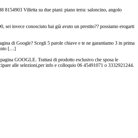
8 8154903 Villetta su due piani: piano terra: saloncino, angolo
00, sei invece conosciuto hai già avuto un prestito?? possiamo erogarti
agina di Google? Scegli 5 parole chiave e te ne garantiamo 3 in prima
uanto […]
pagina GOOGLE. Trattasi di prodotto esclusivo che sposa le
tecipare alle selezioni,per info e colloquio 06 45491071 o 3332921244.