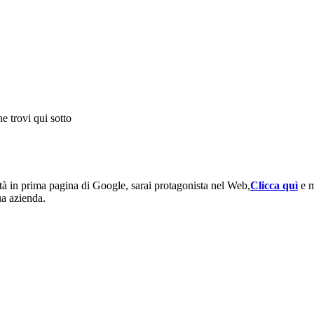
e trovi qui sotto
vità in prima pagina di Google, sarai protagonista nel Web,
Clicca quì
e m
ua azienda.