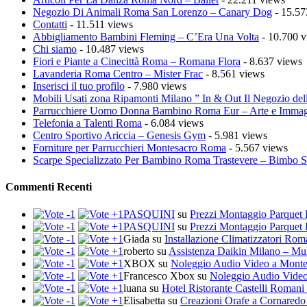
Negozio Di Animali Roma San Lorenzo – Canary Dog
- 15.57
Contatti
- 11.511 views
Abbigliamento Bambini Fleming – C’Era Una Volta
- 10.700 v
Chi siamo
- 10.487 views
Fiori e Piante a Cinecittà Roma – Romana Flora
- 8.637 views
Lavanderia Roma Centro – Mister Frac
- 8.561 views
Inserisci il tuo profilo
- 7.980 views
Mobili Usati zona Ripamonti Milano ” In & Out Il Negozio del
Parrucchiere Uomo Donna Bambino Roma Eur – Arte e Imma
Telefonia a Talenti Roma
- 6.084 views
Centro Sportivo Ariccia – Genesis Gym
- 5.981 views
Forniture per Parrucchieri Montesacro Roma
- 5.567 views
Scarpe Specializzato Per Bambino Roma Trastevere – Bimbo 
Commenti Recenti
PASQUINI
su
Prezzi Montaggio Parquet 
PASQUINI
su
Prezzi Montaggio Parquet 
Giada
su
Installazione Climatizzatori Ro
roberto
su
Assistenza Daikin Milano – Mul
XBOX
su
Noleggio Audio Video a Mont
Francesco Xbox
su
Noleggio Audio Vide
luana
su
Hotel Ristorante Castelli Romani 
Elisabetta
su
Creazioni Orafe a Cornaredo