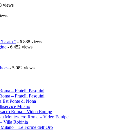
3 views
iews
l’Usato “
- 6.888 views
gine
- 6.452 views
Shoes
- 5.082 views
Roma – Fratelli Pasquini
Roma – Fratelli Pasquini
ma Est Ponte di Nona
tiservice Milano
esacro Roma – Video Equipe
o a Montesacro Roma – Video Equipe
– Villa Robinia
 Milano – Le Forme dell’Oro