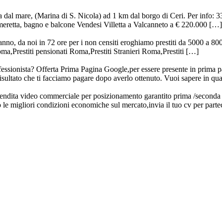
 dal mare, (Marina di S. Nicola) ad 1 km dal borgo di Ceri. Per info: 33
meretta, bagno e balcone Vendesi Villetta a Valcanneto a € 220.000 […]
danno, da noi in 72 ore per i non censiti eroghiamo prestiti da 5000 a 80
oma,Prestiti pensionati Roma,Prestiti Stranieri Roma,Prestiti […]
ssionista? Offerta Prima Pagina Google,per essere presente in prima p
risultato che ti facciamo pagare dopo averlo ottenuto. Vuoi sapere in q
ndita video commerciale per posizionamento garantito prima /seconda 
o le migliori condizioni economiche sul mercato,invia il tuo cv per par