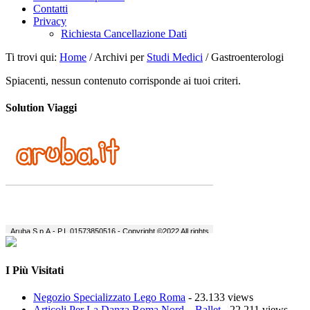
Contatti
Privacy
Richiesta Cancellazione Dati
Ti trovi qui:
Home
/
Archivi per
Studi Medici
/
Gastroenterologi
Spiacenti, nessun contenuto corrisponde ai tuoi criteri.
Solution Viaggi
I Più Visitati
Negozio Specializzato Lego Roma
- 23.133 views
Articoli Per La Danza Roma Nord – Ballet
- 22.211 views