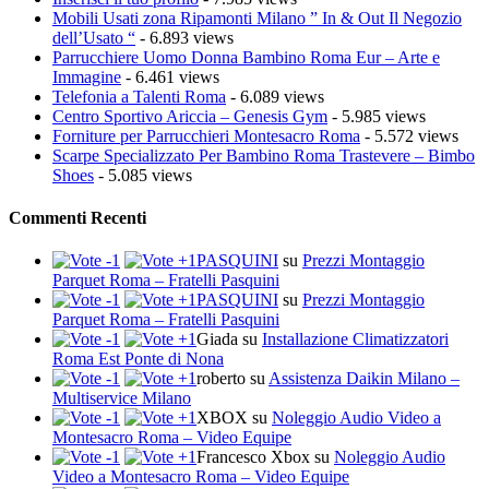
Mobili Usati zona Ripamonti Milano ” In & Out Il Negozio
dell’Usato “
- 6.893 views
Parrucchiere Uomo Donna Bambino Roma Eur – Arte e
Immagine
- 6.461 views
Telefonia a Talenti Roma
- 6.089 views
Centro Sportivo Ariccia – Genesis Gym
- 5.985 views
Forniture per Parrucchieri Montesacro Roma
- 5.572 views
Scarpe Specializzato Per Bambino Roma Trastevere – Bimbo
Shoes
- 5.085 views
Commenti Recenti
PASQUINI
su
Prezzi Montaggio
Parquet Roma – Fratelli Pasquini
PASQUINI
su
Prezzi Montaggio
Parquet Roma – Fratelli Pasquini
Giada
su
Installazione Climatizzatori
Roma Est Ponte di Nona
roberto
su
Assistenza Daikin Milano –
Multiservice Milano
XBOX
su
Noleggio Audio Video a
Montesacro Roma – Video Equipe
Francesco Xbox
su
Noleggio Audio
Video a Montesacro Roma – Video Equipe