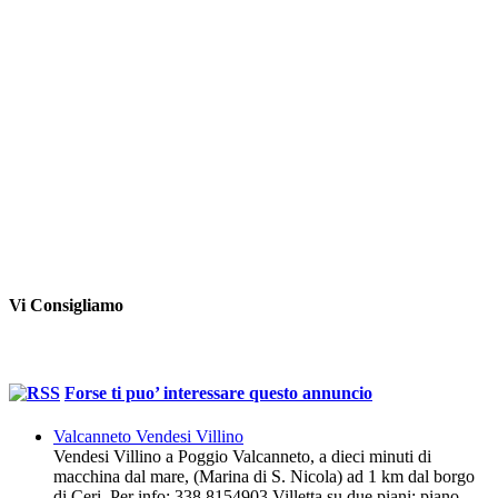
Vi Consigliamo
Forse ti puo’ interessare questo annuncio
Valcanneto Vendesi Villino
Vendesi Villino a Poggio Valcanneto, a dieci minuti di
macchina dal mare, (Marina di S. Nicola) ad 1 km dal borgo
di Ceri. Per info: 338 8154903 Villetta su due piani: piano