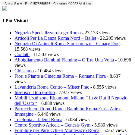
I Più Visitati
Negozio Specializzato Lego Roma
- 23.133 views
Articoli Per La Danza Roma Nord – Ballet
- 22.205 views
Negozio Di Animali Roma San Lorenzo – Canary Dog
-
15.568 views
Contatti
- 11.503 views
Abbigliamento Bambini Fleming – C’Era Una Volta
- 10.696
views
Chi siamo
- 10.484 views
Fiori e Piante a Cinecittà Roma – Romana Flora
- 8.637
views
Lavanderia Roma Centro – Mister Frac
- 8.555 views
Inserisci il tuo profilo
- 7.977 views
Mobili Usati zona Ripamonti Milano ” In & Out Il Negozio
dell’Usato “
- 6.888 views
Parrucchiere Uomo Donna Bambino Roma Eur – Arte e
Immagine
- 6.446 views
Telefonia a Talenti Roma
- 6.084 views
Centro Sportivo Ariccia – Genesis Gym
- 5.980 views
Forniture per Parrucchieri Montesacro Roma
- 5.567 views