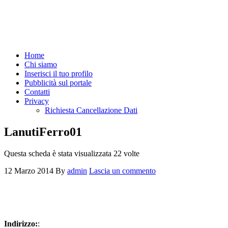
Home
Chi siamo
Inserisci il tuo profilo
Pubblicità sul portale
Contatti
Privacy
Richiesta Cancellazione Dati
LanutiFerro01
Questa scheda è stata visualizzata 22 volte
12 Marzo 2014
By
admin
Lascia un commento
Indirizzo:
: