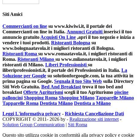
Siti Amici
Commercianti on line
su www.kiwiwi.it, il portale dei
Commercianti on line in Italia.
Annunci Gratuiti
inserisci il tuo
annuncio gratuito
Acquisti On Line
,apri il tuo negozio e inizia a
vendere i tuoi prodotti.
Ristoranti Bologna
su
www.bolognaatavola.it i migliori ristoranti di Bologna.
Ristoranti Roma
su www.romaatavola.it, i migliori ristoranti di
Roma.
Ristoranti Milano
su www.milanoatavola.it, i migliori
ristoranti di Milano.
Liberi Professionisti
su
iliberiprofessionisti.it, il portale dei Professionisti in Italia.
La
Soluzione per Google
su solutionforgoogle.com, la tua attività in
prima pagina su Google.
Segnala il tuo Sito Web
sulla Directory
Siti Web Gratuita.
Bed And Breakfast
trova il tuo bed and
breakfast
Offerte Agriturismi
scegli il tuo Agriturismo
piscine
palloncini
Shopping Roma
Shopping Milano
Tapparelle Milano
Tapparelle Roma
Dentista Milano
Dentista a Milano
Leggi L'informativa privacy
-
Richiesta Cancellazione Dati
COPYRIGHT © 2011- 2026 by -
Realizzazione siti internet
-
Solution Group Communication
|
Siti Roma
Questo sito utilizza cookie in conformità alla privacy policy e cookie