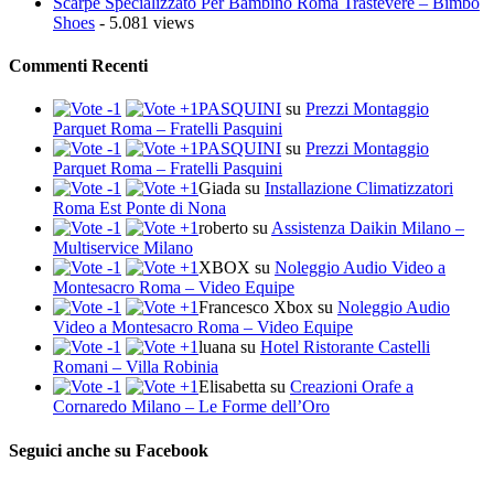
Scarpe Specializzato Per Bambino Roma Trastevere – Bimbo
Shoes
- 5.081 views
Commenti Recenti
PASQUINI
su
Prezzi Montaggio
Parquet Roma – Fratelli Pasquini
PASQUINI
su
Prezzi Montaggio
Parquet Roma – Fratelli Pasquini
Giada
su
Installazione Climatizzatori
Roma Est Ponte di Nona
roberto
su
Assistenza Daikin Milano –
Multiservice Milano
XBOX
su
Noleggio Audio Video a
Montesacro Roma – Video Equipe
Francesco Xbox
su
Noleggio Audio
Video a Montesacro Roma – Video Equipe
luana
su
Hotel Ristorante Castelli
Romani – Villa Robinia
Elisabetta
su
Creazioni Orafe a
Cornaredo Milano – Le Forme dell’Oro
Seguici anche su Facebook