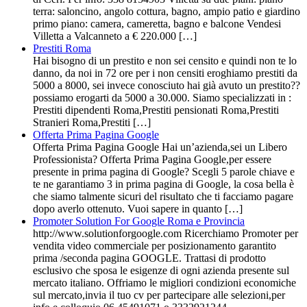
terra: saloncino, angolo cottura, bagno, ampio patio e giardino
primo piano: camera, cameretta, bagno e balcone Vendesi
Villetta a Valcanneto a € 220.000 […]
Prestiti Roma
Hai bisogno di un prestito e non sei censito e quindi non te lo
danno, da noi in 72 ore per i non censiti eroghiamo prestiti da
5000 a 8000, sei invece conosciuto hai già avuto un prestito??
possiamo erogarti da 5000 a 30.000. Siamo specializzati in :
Prestiti dipendenti Roma,Prestiti pensionati Roma,Prestiti
Stranieri Roma,Prestiti […]
Offerta Prima Pagina Google
Offerta Prima Pagina Google Hai un’azienda,sei un Libero
Professionista? Offerta Prima Pagina Google,per essere
presente in prima pagina di Google? Scegli 5 parole chiave e
te ne garantiamo 3 in prima pagina di Google, la cosa bella è
che siamo talmente sicuri del risultato che ti facciamo pagare
dopo averlo ottenuto. Vuoi sapere in quanto […]
Promoter Solution For Google Roma e Provincia
http://www.solutionforgoogle.com Ricerchiamo Promoter per
vendita video commerciale per posizionamento garantito
prima /seconda pagina GOOGLE. Trattasi di prodotto
esclusivo che sposa le esigenze di ogni azienda presente sul
mercato italiano. Offriamo le migliori condizioni economiche
sul mercato,invia il tuo cv per partecipare alle selezioni,per