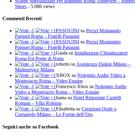
Scarpe Specializzato Per Bambino Roma Trastevere – Bimbo
Shoes
- 5.086 views
Commenti Recenti
PASQUINI
su
Prezzi Montaggio
Parquet Roma – Fratelli Pasquini
PASQUINI
su
Prezzi Montaggio
Parquet Roma – Fratelli Pasquini
Giada
su
Installazione Climatizzatori
Roma Est Ponte di Nona
roberto
su
Assistenza Daikin Milano –
Multiservice Milano
XBOX
su
Noleggio Audio Video a
Montesacro Roma – Video Equipe
Francesco Xbox
su
Noleggio Audio
Video a Montesacro Roma – Video Equipe
luana
su
Hotel Ristorante Castelli
Romani – Villa Robinia
Elisabetta
su
Creazioni Orafe a
Cornaredo Milano – Le Forme dell’Oro
Seguici anche su Facebook