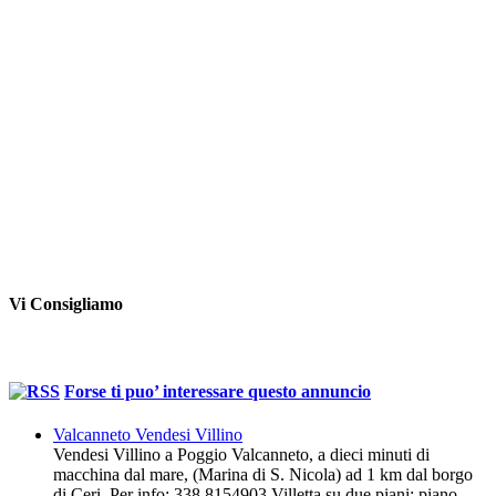
Vi Consigliamo
Forse ti puo’ interessare questo annuncio
Valcanneto Vendesi Villino
Vendesi Villino a Poggio Valcanneto, a dieci minuti di
macchina dal mare, (Marina di S. Nicola) ad 1 km dal borgo
di Ceri. Per info: 338 8154903 Villetta su due piani: piano