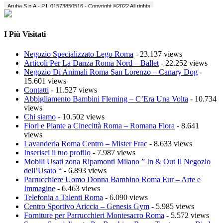
I Più Visitati
Negozio Specializzato Lego Roma
- 23.137 views
Articoli Per La Danza Roma Nord – Ballet
- 22.252 views
Negozio Di Animali Roma San Lorenzo – Canary Dog
-
15.601 views
Contatti
- 11.527 views
Abbigliamento Bambini Fleming – C’Era Una Volta
- 10.734
views
Chi siamo
- 10.502 views
Fiori e Piante a Cinecittà Roma – Romana Flora
- 8.641
views
Lavanderia Roma Centro – Mister Frac
- 8.633 views
Inserisci il tuo profilo
- 7.987 views
Mobili Usati zona Ripamonti Milano ” In & Out Il Negozio
dell’Usato “
- 6.893 views
Parrucchiere Uomo Donna Bambino Roma Eur – Arte e
Immagine
- 6.463 views
Telefonia a Talenti Roma
- 6.090 views
Centro Sportivo Ariccia – Genesis Gym
- 5.985 views
Forniture per Parrucchieri Montesacro Roma
- 5.572 views