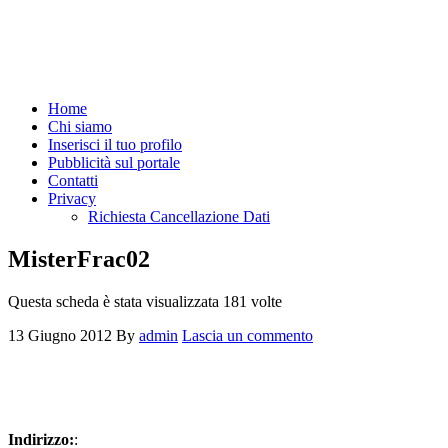
Home
Chi siamo
Inserisci il tuo profilo
Pubblicità sul portale
Contatti
Privacy
Richiesta Cancellazione Dati
MisterFrac02
Questa scheda è stata visualizzata 181 volte
13 Giugno 2012
By
admin
Lascia un commento
Indirizzo:
: