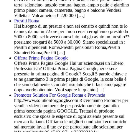
terra: saloncino, angolo cottura, bagno, ampio patio e giardino
primo piano: camera, cameretta, bagno e balcone Vendesi
Villetta a Valcanneto a € 220.000 […]
Prestiti Roma
Hai bisogno di un prestito e non sei censito e quindi non te lo
danno, da noi in 72 ore per i non censiti eroghiamo prestiti da
5000 a 8000, sei invece conosciuto hai già avuto un prestito??
possiamo erogarti da 5000 a 30.000. Siamo specializzati in :
Prestiti dipendenti Roma,Prestiti pensionati Roma,Prestiti
Stranieri Roma,Prestiti […]
Offerta Prima Pagina Google
Offerta Prima Pagina Google Hai un’azienda,sei un Libero
Professionista? Offerta Prima Pagina Google,per essere
presente in prima pagina di Google? Scegli 5 parole chiave e
te ne garantiamo 3 in prima pagina di Google, la cosa bella è
che siamo talmente sicuri del risultato che ti facciamo pagare
dopo averlo ottenuto. Vuoi sapere in quanto […]
Promoter Solution For Google Roma e Provincia
http://www.solutionforgoogle.com Ricerchiamo Promoter per
vendita video commerciale per posizionamento garantito
prima /seconda pagina GOOGLE. Trattasi di prodotto
esclusivo che sposa le esigenze di ogni azienda presente sul
mercato italiano. Offriamo le migliori condizioni economiche
sul mercato,invia il tuo cv per partecipare alle selezioni,per