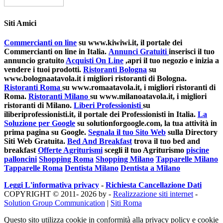
Siti Amici
Commercianti on line
su www.kiwiwi.it, il portale dei
Commercianti on line in Italia.
Annunci Gratuiti
inserisci il tuo
annuncio gratuito
Acquisti On Line
,apri il tuo negozio e inizia a
vendere i tuoi prodotti.
Ristoranti Bologna
su
www.bolognaatavola.it i migliori ristoranti di Bologna.
Ristoranti Roma
su www.romaatavola.it, i migliori ristoranti di
Roma.
Ristoranti Milano
su www.milanoatavola.it, i migliori
ristoranti di Milano.
Liberi Professionisti
su
iliberiprofessionisti.it, il portale dei Professionisti in Italia.
La
Soluzione per Google
su solutionforgoogle.com, la tua attività in
prima pagina su Google.
Segnala il tuo Sito Web
sulla Directory
Siti Web Gratuita.
Bed And Breakfast
trova il tuo bed and
breakfast
Offerte Agriturismi
scegli il tuo Agriturismo
piscine
palloncini
Shopping Roma
Shopping Milano
Tapparelle Milano
Tapparelle Roma
Dentista Milano
Dentista a Milano
Leggi L'informativa privacy
-
Richiesta Cancellazione Dati
COPYRIGHT © 2011- 2026 by -
Realizzazione siti internet
-
Solution Group Communication
|
Siti Roma
Questo sito utilizza cookie in conformità alla privacy policy e cookie