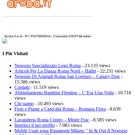
I Più Visitati
Negozio Specializzato Lego Roma
- 23.135 views
Articoli Per La Danza Roma Nord – Ballet
- 22.231 views
Negozio Di Animali Roma San Lorenzo – Canary Dog
-
15.586 views
Contatti
- 11.519 views
Abbigliamento Bambini Fleming – C’Era Una Volta
- 10.718
views
Chi siamo
- 10.493 views
Fiori e Piante a Cinecittà Roma – Romana Flora
- 8.639
views
Lavanderia Roma Centro – Mister Frac
- 8.585 views
Inserisci il tuo profilo
- 7.983 views
Mobili Usati zona Ripamonti Milano ” In & Out Il Negozio