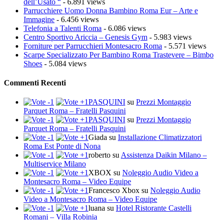
dell’Usato “
- 6.891 views
Parrucchiere Uomo Donna Bambino Roma Eur – Arte e
Immagine
- 6.456 views
Telefonia a Talenti Roma
- 6.086 views
Centro Sportivo Ariccia – Genesis Gym
- 5.983 views
Forniture per Parrucchieri Montesacro Roma
- 5.571 views
Scarpe Specializzato Per Bambino Roma Trastevere – Bimbo
Shoes
- 5.084 views
Commenti Recenti
PASQUINI
su
Prezzi Montaggio
Parquet Roma – Fratelli Pasquini
PASQUINI
su
Prezzi Montaggio
Parquet Roma – Fratelli Pasquini
Giada
su
Installazione Climatizzatori
Roma Est Ponte di Nona
roberto
su
Assistenza Daikin Milano –
Multiservice Milano
XBOX
su
Noleggio Audio Video a
Montesacro Roma – Video Equipe
Francesco Xbox
su
Noleggio Audio
Video a Montesacro Roma – Video Equipe
luana
su
Hotel Ristorante Castelli
Romani – Villa Robinia