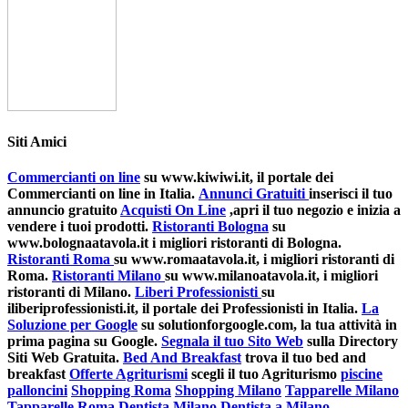
Siti Amici
Commercianti on line
su www.kiwiwi.it, il portale dei
Commercianti on line in Italia.
Annunci Gratuiti
inserisci il tuo
annuncio gratuito
Acquisti On Line
,apri il tuo negozio e inizia a
vendere i tuoi prodotti.
Ristoranti Bologna
su
www.bolognaatavola.it i migliori ristoranti di Bologna.
Ristoranti Roma
su www.romaatavola.it, i migliori ristoranti di
Roma.
Ristoranti Milano
su www.milanoatavola.it, i migliori
ristoranti di Milano.
Liberi Professionisti
su
iliberiprofessionisti.it, il portale dei Professionisti in Italia.
La
Soluzione per Google
su solutionforgoogle.com, la tua attività in
prima pagina su Google.
Segnala il tuo Sito Web
sulla Directory
Siti Web Gratuita.
Bed And Breakfast
trova il tuo bed and
breakfast
Offerte Agriturismi
scegli il tuo Agriturismo
piscine
palloncini
Shopping Roma
Shopping Milano
Tapparelle Milano
Tapparelle Roma
Dentista Milano
Dentista a Milano