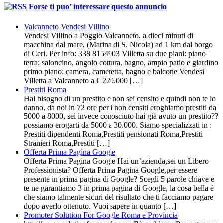
Forse ti puo’ interessare questo annuncio
Valcanneto Vendesi Villino
Vendesi Villino a Poggio Valcanneto, a dieci minuti di
macchina dal mare, (Marina di S. Nicola) ad 1 km dal borgo
di Ceri. Per info: 338 8154903 Villetta su due piani: piano
terra: saloncino, angolo cottura, bagno, ampio patio e giardino
primo piano: camera, cameretta, bagno e balcone Vendesi
Villetta a Valcanneto a € 220.000 […]
Prestiti Roma
Hai bisogno di un prestito e non sei censito e quindi non te lo
danno, da noi in 72 ore per i non censiti eroghiamo prestiti da
5000 a 8000, sei invece conosciuto hai già avuto un prestito??
possiamo erogarti da 5000 a 30.000. Siamo specializzati in :
Prestiti dipendenti Roma,Prestiti pensionati Roma,Prestiti
Stranieri Roma,Prestiti […]
Offerta Prima Pagina Google
Offerta Prima Pagina Google Hai un’azienda,sei un Libero
Professionista? Offerta Prima Pagina Google,per essere
presente in prima pagina di Google? Scegli 5 parole chiave e
te ne garantiamo 3 in prima pagina di Google, la cosa bella è
che siamo talmente sicuri del risultato che ti facciamo pagare
dopo averlo ottenuto. Vuoi sapere in quanto […]
Promoter Solution For Google Roma e Provincia