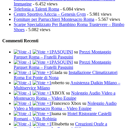
Immagine
- 6.452 views
Telefonia a Talenti Roma
- 6.084 views
Centro Sportivo Ariccia – Genesis Gym
- 5.981 views
Forniture per Parrucchieri Montesacro Roma
- 5.567 views
Scarpe Specializzato Per Bambino Roma Trastevere – Bimbo
Shoes
- 5.082 views
Commenti Recenti
PASQUINI
su
Prezzi Montaggio
Parquet Roma – Fratelli Pasquini
PASQUINI
su
Prezzi Montaggio
Parquet Roma – Fratelli Pasquini
Giada
su
Installazione Climatizzatori
Roma Est Ponte di Nona
roberto
su
Assistenza Daikin Milano –
Multiservice Milano
XBOX
su
Noleggio Audio Video a
Montesacro Roma – Video Equipe
Francesco Xbox
su
Noleggio Audio
Video a Montesacro Roma – Video Equipe
luana
su
Hotel Ristorante Castelli
Romani – Villa Robinia
Elisabetta
su
Creazioni Orafe a