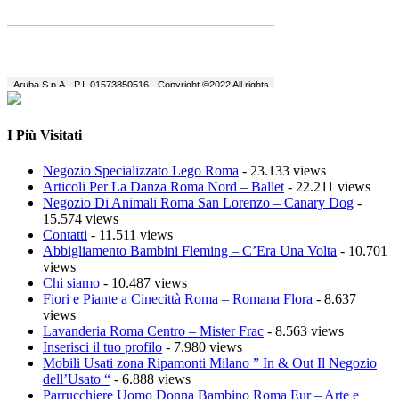
I Più Visitati
Negozio Specializzato Lego Roma
- 23.133 views
Articoli Per La Danza Roma Nord – Ballet
- 22.211 views
Negozio Di Animali Roma San Lorenzo – Canary Dog
-
15.574 views
Contatti
- 11.511 views
Abbigliamento Bambini Fleming – C’Era Una Volta
- 10.701
views
Chi siamo
- 10.487 views
Fiori e Piante a Cinecittà Roma – Romana Flora
- 8.637
views
Lavanderia Roma Centro – Mister Frac
- 8.563 views
Inserisci il tuo profilo
- 7.980 views
Mobili Usati zona Ripamonti Milano ” In & Out Il Negozio
dell’Usato “
- 6.888 views
Parrucchiere Uomo Donna Bambino Roma Eur – Arte e