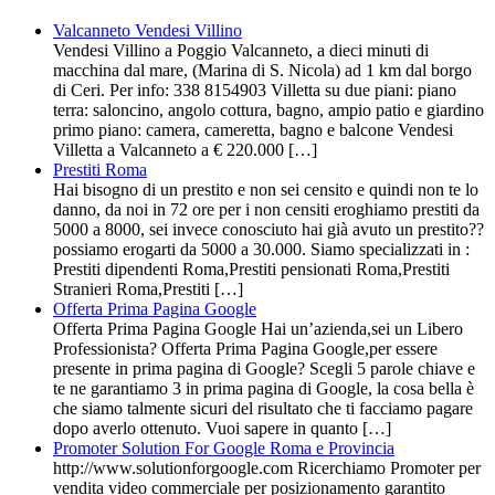
Valcanneto Vendesi Villino
Vendesi Villino a Poggio Valcanneto, a dieci minuti di
macchina dal mare, (Marina di S. Nicola) ad 1 km dal borgo
di Ceri. Per info: 338 8154903 Villetta su due piani: piano
terra: saloncino, angolo cottura, bagno, ampio patio e giardino
primo piano: camera, cameretta, bagno e balcone Vendesi
Villetta a Valcanneto a € 220.000 […]
Prestiti Roma
Hai bisogno di un prestito e non sei censito e quindi non te lo
danno, da noi in 72 ore per i non censiti eroghiamo prestiti da
5000 a 8000, sei invece conosciuto hai già avuto un prestito??
possiamo erogarti da 5000 a 30.000. Siamo specializzati in :
Prestiti dipendenti Roma,Prestiti pensionati Roma,Prestiti
Stranieri Roma,Prestiti […]
Offerta Prima Pagina Google
Offerta Prima Pagina Google Hai un’azienda,sei un Libero
Professionista? Offerta Prima Pagina Google,per essere
presente in prima pagina di Google? Scegli 5 parole chiave e
te ne garantiamo 3 in prima pagina di Google, la cosa bella è
che siamo talmente sicuri del risultato che ti facciamo pagare
dopo averlo ottenuto. Vuoi sapere in quanto […]
Promoter Solution For Google Roma e Provincia
http://www.solutionforgoogle.com Ricerchiamo Promoter per
vendita video commerciale per posizionamento garantito