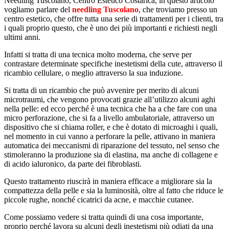
Needling Tuscolano, Centro Estetico Costarica, in questo articolo
vogliamo parlare del
needling Tuscolano
, che troviamo presso un
centro estetico, che offre tutta una serie di trattamenti per i clienti, tra
i quali proprio questo, che è uno dei più importanti e richiesti negli
ultimi anni.
Infatti si tratta di una tecnica molto moderna, che serve per
contrastare determinate specifiche inestetismi della cute, attraverso il
ricambio cellulare, o meglio attraverso la sua induzione.
Si tratta di un ricambio che può avvenire per merito di alcuni
microtraumi, che vengono provocati grazie all’utilizzo alcuni aghi
nella pelle: ed ecco perché è una tecnica che ha a che fare con una
micro perforazione, che si fa a livello ambulatoriale, attraverso un
dispositivo che si chiama roller, e che è dotato di microaghi i quali,
nel momento in cui vanno a perforare la pelle, attivano in maniera
automatica dei meccanismi di riparazione del tessuto, nel senso che
stimoleranno la produzione sia di elastina, ma anche di collagene e
di acido ialuronico, da parte dei fibroblasti.
Questo trattamento riuscirà in maniera efficace a migliorare sia la
compattezza della pelle e sia la luminosità, oltre al fatto che riduce le
piccole rughe, nonché cicatrici da acne, e macchie cutanee.
Come possiamo vedere si tratta quindi di una cosa importante,
proprio perché lavora su alcuni degli inestetismi più odiati da una