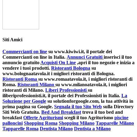
Siti Amici
Commercianti on line
su www.kiwiwi.it, il portale dei
Commercianti on line in Italia.
Annunci Gratuiti
inserisci il tuo
annuncio gratuito
Acquisti On Line
,apri il tuo negozio e inizia a
vendere i tuoi prodotti.
Ristoranti Bologna
su
www.bolognaatavola.it i migliori ristoranti di Bologna.
Ristoranti Roma
su www.romaatavola.it, i migliori ristoranti di
Roma.
Ristoranti Milano
su www.milanoatavola.it, i migliori
ristoranti di Milano.
Liberi Professionisti
su
iliberiprofessionisti.it, il portale dei Professionisti in Italia.
La
Soluzione per Google
su solutionforgoogle.com, la tua attività in
prima pagina su Google.
Segnala il tuo Sito Web
sulla Directory
Siti Web Gratuita.
Bed And Breakfast
trova il tuo bed and
breakfast
Offerte Agriturismi
scegli il tuo Agriturismo
piscine
palloncini
Shopping Roma
Shopping Milano
Tapparelle Milano
Tapparelle Roma
Dentista Milano
Dentista a Milano