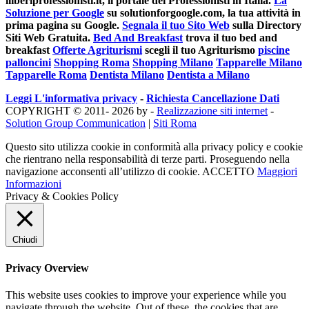
iliberiprofessionisti.it, il portale dei Professionisti in Italia.
La
Soluzione per Google
su solutionforgoogle.com, la tua attività in
prima pagina su Google.
Segnala il tuo Sito Web
sulla Directory
Siti Web Gratuita.
Bed And Breakfast
trova il tuo bed and
breakfast
Offerte Agriturismi
scegli il tuo Agriturismo
piscine
palloncini
Shopping Roma
Shopping Milano
Tapparelle Milano
Tapparelle Roma
Dentista Milano
Dentista a Milano
Leggi L'informativa privacy
-
Richiesta Cancellazione Dati
COPYRIGHT © 2011- 2026 by -
Realizzazione siti internet
-
Solution Group Communication
|
Siti Roma
Questo sito utilizza cookie in conformità alla privacy policy e cookie
che rientrano nella responsabilità di terze parti. Proseguendo nella
navigazione acconsenti all’utilizzo di cookie.
ACCETTO
Maggiori
Informazioni
Privacy & Cookies Policy
Chiudi
Privacy Overview
This website uses cookies to improve your experience while you
navigate through the website. Out of these, the cookies that are