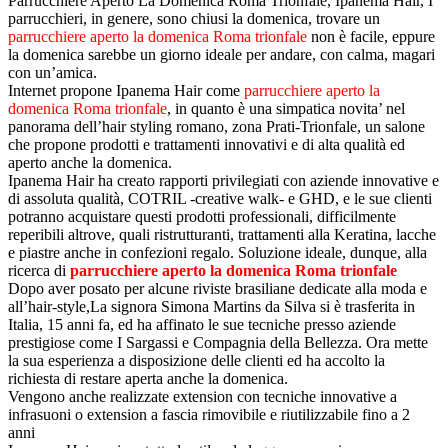
Parrucchiere Aperto La Domenica Roma Trionfale, Ipanema Hair, I
parrucchieri, in genere, sono chiusi la domenica, trovare un
parrucchiere aperto la domenica Roma trionfale
non è facile, eppure
la domenica sarebbe un giorno ideale per andare, con calma, magari
con un’amica.
Internet propone Ipanema Hair come
parrucchiere aperto la
domenica Roma trionfale
, in quanto è una simpatica novita’ nel
panorama dell’hair styling romano, zona Prati-Trionfale, un salone
che propone prodotti e trattamenti innovativi e di alta qualità ed
aperto anche la domenica.
Ipanema Hair ha creato rapporti privilegiati con aziende innovative e
di assoluta qualità, COTRIL -creative walk- e GHD, e le sue clienti
potranno acquistare questi prodotti professionali, difficilmente
reperibili altrove, quali ristrutturanti, trattamenti alla Keratina, lacche
e piastre anche in confezioni regalo. Soluzione ideale, dunque, alla
ricerca di
parrucchiere aperto la domenica Roma trionfale
Dopo aver posato per alcune riviste brasiliane dedicate alla moda e
all’hair-style,La signora Simona Martins da Silva si è trasferita in
Italia, 15 anni fa, ed ha affinato le sue tecniche presso aziende
prestigiose come I Sargassi e Compagnia della Bellezza. Ora mette
la sua esperienza a disposizione delle clienti ed ha accolto la
richiesta di restare aperta anche la domenica.
Vengono anche realizzate extension con tecniche innovative a
infrasuoni o extension a fascia rimovibile e riutilizzabile fino a 2
anni