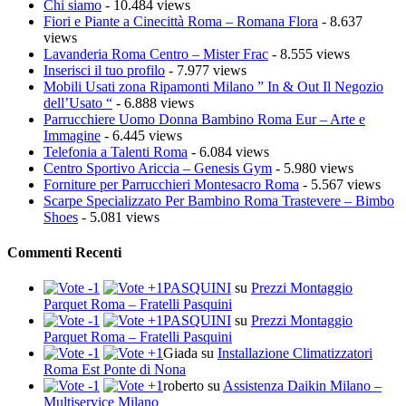
Chi siamo
- 10.484 views
Fiori e Piante a Cinecittà Roma – Romana Flora
- 8.637
views
Lavanderia Roma Centro – Mister Frac
- 8.555 views
Inserisci il tuo profilo
- 7.977 views
Mobili Usati zona Ripamonti Milano ” In & Out Il Negozio
dell’Usato “
- 6.888 views
Parrucchiere Uomo Donna Bambino Roma Eur – Arte e
Immagine
- 6.445 views
Telefonia a Talenti Roma
- 6.084 views
Centro Sportivo Ariccia – Genesis Gym
- 5.980 views
Forniture per Parrucchieri Montesacro Roma
- 5.567 views
Scarpe Specializzato Per Bambino Roma Trastevere – Bimbo
Shoes
- 5.081 views
Commenti Recenti
PASQUINI
su
Prezzi Montaggio
Parquet Roma – Fratelli Pasquini
PASQUINI
su
Prezzi Montaggio
Parquet Roma – Fratelli Pasquini
Giada
su
Installazione Climatizzatori
Roma Est Ponte di Nona
roberto
su
Assistenza Daikin Milano –
Multiservice Milano