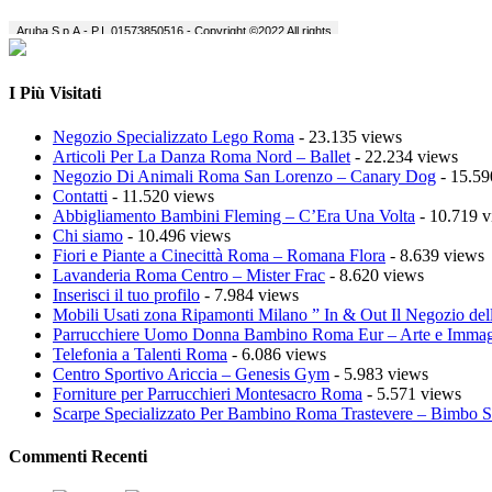
I Più Visitati
Negozio Specializzato Lego Roma
- 23.135 views
Articoli Per La Danza Roma Nord – Ballet
- 22.234 views
Negozio Di Animali Roma San Lorenzo – Canary Dog
- 15.59
Contatti
- 11.520 views
Abbigliamento Bambini Fleming – C’Era Una Volta
- 10.719 v
Chi siamo
- 10.496 views
Fiori e Piante a Cinecittà Roma – Romana Flora
- 8.639 views
Lavanderia Roma Centro – Mister Frac
- 8.620 views
Inserisci il tuo profilo
- 7.984 views
Mobili Usati zona Ripamonti Milano ” In & Out Il Negozio del
Parrucchiere Uomo Donna Bambino Roma Eur – Arte e Imma
Telefonia a Talenti Roma
- 6.086 views
Centro Sportivo Ariccia – Genesis Gym
- 5.983 views
Forniture per Parrucchieri Montesacro Roma
- 5.571 views
Scarpe Specializzato Per Bambino Roma Trastevere – Bimbo 
Commenti Recenti