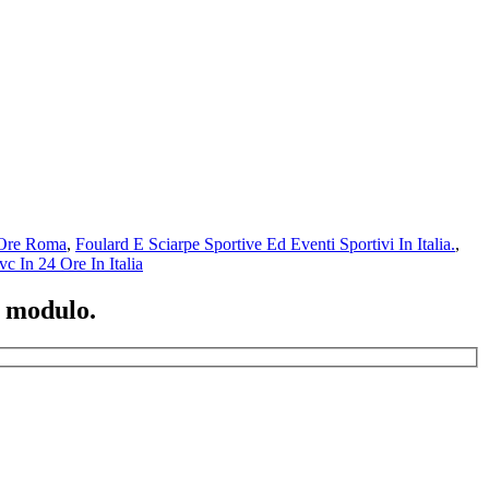
 Ore Roma
,
Foulard E Sciarpe Sportive Ed Eventi Sportivi In Italia.
,
vc In 24 Ore In Italia
o modulo.