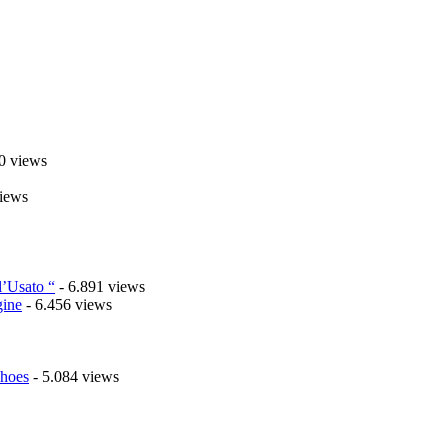
0 views
iews
l’Usato “
- 6.891 views
gine
- 6.456 views
Shoes
- 5.084 views