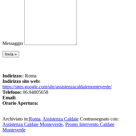
Messaggio
Indirizzo:
: Roma
Indirizzo sito web:
https://sites.google.com/site/assistenzacaldaiemonteverde/
Telefono:
06.94805658
Email:
Orario Apertura:
Archiviato in:
Roma
,
Assistenza Caldaie
Contrassegnato con:
Assistenza Caldaie Monteverde
,
Pronto Intervento Caldaie
Monteverde