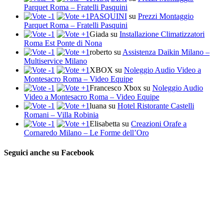
Parquet Roma – Fratelli Pasquini
PASQUINI
su
Prezzi Montaggio
Parquet Roma – Fratelli Pasquini
Giada
su
Installazione Climatizzatori
Roma Est Ponte di Nona
roberto
su
Assistenza Daikin Milano –
Multiservice Milano
XBOX
su
Noleggio Audio Video a
Montesacro Roma – Video Equipe
Francesco Xbox
su
Noleggio Audio
Video a Montesacro Roma – Video Equipe
luana
su
Hotel Ristorante Castelli
Romani – Villa Robinia
Elisabetta
su
Creazioni Orafe a
Cornaredo Milano – Le Forme dell’Oro
Seguici anche su Facebook