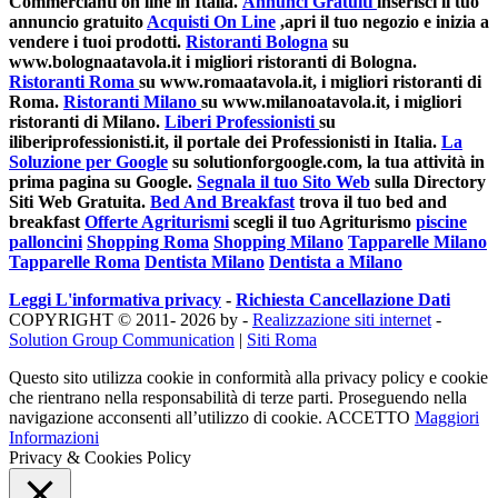
Commercianti on line in Italia.
Annunci Gratuiti
inserisci il tuo
annuncio gratuito
Acquisti On Line
,apri il tuo negozio e inizia a
vendere i tuoi prodotti.
Ristoranti Bologna
su
www.bolognaatavola.it i migliori ristoranti di Bologna.
Ristoranti Roma
su www.romaatavola.it, i migliori ristoranti di
Roma.
Ristoranti Milano
su www.milanoatavola.it, i migliori
ristoranti di Milano.
Liberi Professionisti
su
iliberiprofessionisti.it, il portale dei Professionisti in Italia.
La
Soluzione per Google
su solutionforgoogle.com, la tua attività in
prima pagina su Google.
Segnala il tuo Sito Web
sulla Directory
Siti Web Gratuita.
Bed And Breakfast
trova il tuo bed and
breakfast
Offerte Agriturismi
scegli il tuo Agriturismo
piscine
palloncini
Shopping Roma
Shopping Milano
Tapparelle Milano
Tapparelle Roma
Dentista Milano
Dentista a Milano
Leggi L'informativa privacy
-
Richiesta Cancellazione Dati
COPYRIGHT © 2011- 2026 by -
Realizzazione siti internet
-
Solution Group Communication
|
Siti Roma
Questo sito utilizza cookie in conformità alla privacy policy e cookie
che rientrano nella responsabilità di terze parti. Proseguendo nella
navigazione acconsenti all’utilizzo di cookie.
ACCETTO
Maggiori
Informazioni
Privacy & Cookies Policy