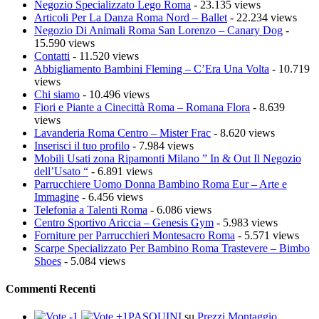
Negozio Specializzato Lego Roma
- 23.135 views
Articoli Per La Danza Roma Nord – Ballet
- 22.234 views
Negozio Di Animali Roma San Lorenzo – Canary Dog
-
15.590 views
Contatti
- 11.520 views
Abbigliamento Bambini Fleming – C’Era Una Volta
- 10.719
views
Chi siamo
- 10.496 views
Fiori e Piante a Cinecittà Roma – Romana Flora
- 8.639
views
Lavanderia Roma Centro – Mister Frac
- 8.620 views
Inserisci il tuo profilo
- 7.984 views
Mobili Usati zona Ripamonti Milano ” In & Out Il Negozio
dell’Usato “
- 6.891 views
Parrucchiere Uomo Donna Bambino Roma Eur – Arte e
Immagine
- 6.456 views
Telefonia a Talenti Roma
- 6.086 views
Centro Sportivo Ariccia – Genesis Gym
- 5.983 views
Forniture per Parrucchieri Montesacro Roma
- 5.571 views
Scarpe Specializzato Per Bambino Roma Trastevere – Bimbo
Shoes
- 5.084 views
Commenti Recenti
PASQUINI
su
Prezzi Montaggio