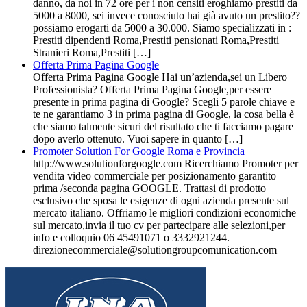
danno, da noi in 72 ore per i non censiti eroghiamo prestiti da
5000 a 8000, sei invece conosciuto hai già avuto un prestito??
possiamo erogarti da 5000 a 30.000. Siamo specializzati in :
Prestiti dipendenti Roma,Prestiti pensionati Roma,Prestiti
Stranieri Roma,Prestiti […]
Offerta Prima Pagina Google
Offerta Prima Pagina Google Hai un’azienda,sei un Libero
Professionista? Offerta Prima Pagina Google,per essere
presente in prima pagina di Google? Scegli 5 parole chiave e
te ne garantiamo 3 in prima pagina di Google, la cosa bella è
che siamo talmente sicuri del risultato che ti facciamo pagare
dopo averlo ottenuto. Vuoi sapere in quanto […]
Promoter Solution For Google Roma e Provincia
http://www.solutionforgoogle.com Ricerchiamo Promoter per
vendita video commerciale per posizionamento garantito
prima /seconda pagina GOOGLE. Trattasi di prodotto
esclusivo che sposa le esigenze di ogni azienda presente sul
mercato italiano. Offriamo le migliori condizioni economiche
sul mercato,invia il tuo cv per partecipare alle selezioni,per
info e colloquio 06 45491071 o 3332921244.
direzionecommerciale@solutiongroupcomunication.com