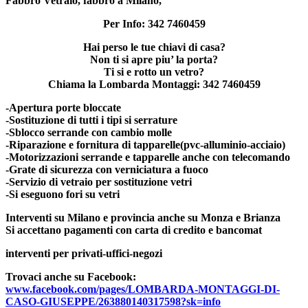
Fabbro Vetraio, fabbro a Milano,
Per Info: 342 7460459
Hai perso le tue chiavi di casa?
Non ti si apre piu’ la porta?
Ti si e rotto un vetro?
Chiama la Lombarda Montaggi: 342 7460459
-Apertura porte bloccate
-Sostituzione di tutti i tipi si serrature
-Sblocco serrande con cambio molle
-Riparazione e fornitura di tapparelle(pvc-alluminio-acciaio)
-Motorizzazioni serrande e tapparelle anche con telecomando
-Grate di sicurezza con verniciatura a fuoco
-Servizio di vetraio per sostituzione vetri
-Si eseguono fori su vetri
Interventi su Milano e provincia anche su Monza e Brianza
Si accettano pagamenti con carta di credito e bancomat
interventi per privati-uffici-negozi
Trovaci anche su Facebook:
www.facebook.com/pages/LOMBARDA-MONTAGGI-DI-
CASO-GIUSEPPE/263880140317598?sk=info