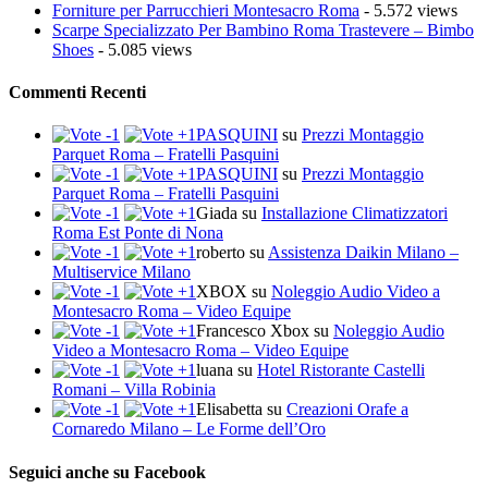
Forniture per Parrucchieri Montesacro Roma
- 5.572 views
Scarpe Specializzato Per Bambino Roma Trastevere – Bimbo
Shoes
- 5.085 views
Commenti Recenti
PASQUINI
su
Prezzi Montaggio
Parquet Roma – Fratelli Pasquini
PASQUINI
su
Prezzi Montaggio
Parquet Roma – Fratelli Pasquini
Giada
su
Installazione Climatizzatori
Roma Est Ponte di Nona
roberto
su
Assistenza Daikin Milano –
Multiservice Milano
XBOX
su
Noleggio Audio Video a
Montesacro Roma – Video Equipe
Francesco Xbox
su
Noleggio Audio
Video a Montesacro Roma – Video Equipe
luana
su
Hotel Ristorante Castelli
Romani – Villa Robinia
Elisabetta
su
Creazioni Orafe a
Cornaredo Milano – Le Forme dell’Oro
Seguici anche su Facebook