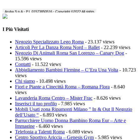
I Più Visitati
Negozio Specializzato Lego Roma
- 23.137 views
Articoli Per La Danza Roma Nord – Ballet
- 22.239 views
Negozio Di Animali Roma San Lorenzo – Canary Dog
-
15.596 views
Contatti
- 11.522 views
Abbigliamento Bambini Fleming – C’Era Una Volta
- 10.723
views
Chi siamo
- 10.498 views
Fiori e Piante a Cinecittà Roma – Romana Flora
- 8.640
views
Lavanderia Roma Centro – Mister Frac
- 8.626 views
Inserisci il tuo profilo
- 7.985 views
Mobili Usati zona Ripamonti Milano ” In & Out Il Negozio
dell’Usato “
- 6.893 views
Parrucchiere Uomo Donna Bambino Roma Eur – Arte e
Immagine
- 6.460 views
Telefonia a Talenti Roma
- 6.089 views
Centro Sportivo Ariccia – Genesis Gym
- 5.985 views