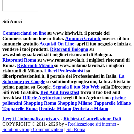
Siti Amici
Commercianti on line
su www.kiwiwi.it, il portale dei
Commercianti on line in Italia.
Annunci Gratuiti
inserisci il tuo
annuncio gratuito
Acquisti On Line
,apri il tuo negozio e inizia a
vendere i tuoi prodotti.
Ristoranti Bologna
su
www.bolognaatavola.it i migliori ristoranti di Bologna.
Ristoranti Roma
su www.romaatavola.it, i migliori ristoranti di
Roma.
Ristoranti Milano
su www.milanoatavola.it, i migliori
ristoranti di Milano.
Liberi Professionisti
su
iliberiprofessionisti.it, il portale dei Professionisti in Italia.
La
Soluzione per Google
su solutionforgoogle.com, la tua attività in
prima pagina su Google.
Segnala il tuo Sito Web
sulla Directory
Siti Web Gratuita.
Bed And Breakfast
trova il tuo bed and
breakfast
Offerte Agriturismi
scegli il tuo Agriturismo
piscine
palloncini
Shopping Roma
Shopping Milano
Tapparelle Milano
Tapparelle Roma
Dentista Milano
Dentista a Milano
Leggi L'informativa privacy
-
Richiesta Cancellazione Dati
COPYRIGHT © 2011- 2026 by -
Realizzazione siti internet
-
Solution Group Communication
|
Siti Roma