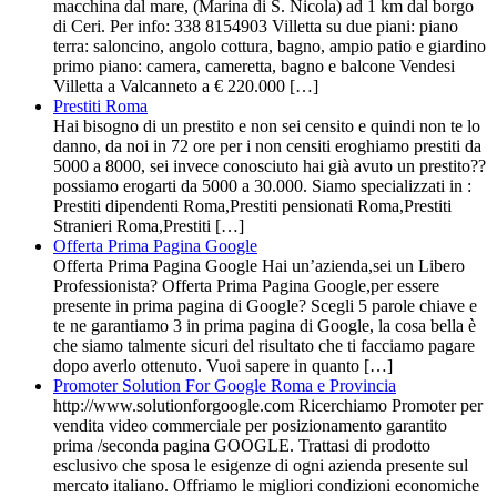
macchina dal mare, (Marina di S. Nicola) ad 1 km dal borgo
di Ceri. Per info: 338 8154903 Villetta su due piani: piano
terra: saloncino, angolo cottura, bagno, ampio patio e giardino
primo piano: camera, cameretta, bagno e balcone Vendesi
Villetta a Valcanneto a € 220.000 […]
Prestiti Roma
Hai bisogno di un prestito e non sei censito e quindi non te lo
danno, da noi in 72 ore per i non censiti eroghiamo prestiti da
5000 a 8000, sei invece conosciuto hai già avuto un prestito??
possiamo erogarti da 5000 a 30.000. Siamo specializzati in :
Prestiti dipendenti Roma,Prestiti pensionati Roma,Prestiti
Stranieri Roma,Prestiti […]
Offerta Prima Pagina Google
Offerta Prima Pagina Google Hai un’azienda,sei un Libero
Professionista? Offerta Prima Pagina Google,per essere
presente in prima pagina di Google? Scegli 5 parole chiave e
te ne garantiamo 3 in prima pagina di Google, la cosa bella è
che siamo talmente sicuri del risultato che ti facciamo pagare
dopo averlo ottenuto. Vuoi sapere in quanto […]
Promoter Solution For Google Roma e Provincia
http://www.solutionforgoogle.com Ricerchiamo Promoter per
vendita video commerciale per posizionamento garantito
prima /seconda pagina GOOGLE. Trattasi di prodotto
esclusivo che sposa le esigenze di ogni azienda presente sul
mercato italiano. Offriamo le migliori condizioni economiche