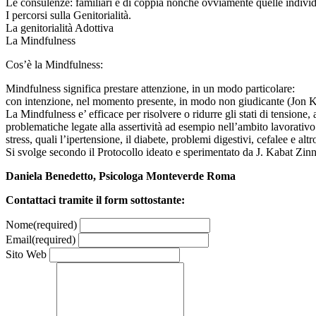
Le consulenze: familiari e di coppia nonché ovviamente quelle individ
I percorsi sulla Genitorialità.
La genitorialità Adottiva
La Mindfulness
Cos’è la Mindfulness:
Mindfulness significa prestare attenzione, in un modo particolare:
con intenzione, nel momento presente, in modo non giudicante (Jon 
La Mindfulness e’ efficace per risolvere o ridurre gli stati di tensione, 
problematiche legate alla assertività ad esempio nell’ambito lavorativo e
stress, quali l’ipertensione, il diabete, problemi digestivi, cefalee e al
Si svolge secondo il Protocollo ideato e sperimentato da J. Kabat Zinn
Daniela Benedetto, Psicologa Monteverde Roma
Contattaci tramite il form sottostante:
Nome
(required)
Email
(required)
Sito Web