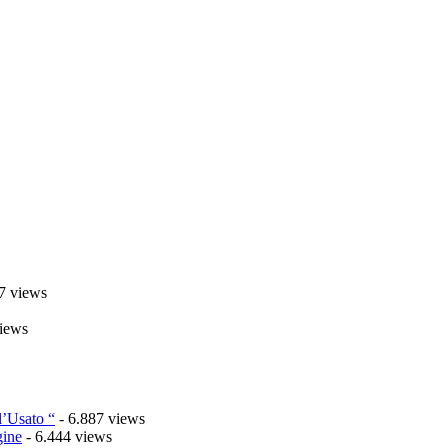
7 views
iews
l’Usato “
- 6.887 views
gine
- 6.444 views