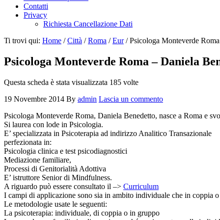
Contatti
Privacy
Richiesta Cancellazione Dati
Ti trovi qui:
Home
/
Città
/
Roma
/
Eur
/
Psicologa Monteverde Roma 
Psicologa Monteverde Roma – Daniela Ben
Questa scheda è stata visualizzata 185 volte
19 Novembre 2014
By
admin
Lascia un commento
Psicologa Monteverde Roma, Daniela Benedetto, nasce a Roma e svolge 
Si laurea con lode in Psicologia.
E’ specializzata in Psicoterapia ad indirizzo Analitico Transazionale
perfezionata in:
Psicologia clinica e test psicodiagnostici
Mediazione familiare,
Processi di Genitorialità Adottiva
E’ istruttore Senior di Mindfulness.
A riguardo può essere consultato il –>
Curriculum
I campi di applicazione sono sia in ambito individuale che in coppia o
Le metodologie usate le seguenti:
La psicoterapia: individuale, di coppia o in gruppo