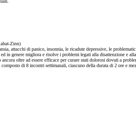
uali.
Kabat-Zinn)
ansia, attacchi di panico, insonnia, le ricadute depressive, le problematiche
d in genere migliora e risolve i problemi legati alla disattenzione e alla 
tro ancora oltre ad essere efficace per curare stati dolorosi dovuti a probl
 composto di 8 incontri settimanali, ciascuno della durata di 2 ore e mez