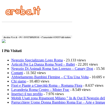
I Più Visitati
Negozio Specializzato Lego Roma
- 23.133 views
Articoli Per La Danza Roma Nord – Ballet
- 22.201 views
Negozio Di Animali Roma San Lorenzo – Canary Dog
- 15.56
Contatti
- 11.502 views
Abbigliamento Bambini Fleming – C’Era Una Volta
- 10.695 v
Chi siamo
- 10.483 views
Fiori e Piante a Cinecittà Roma – Romana Flora
- 8.637 views
Lavanderia Roma Centro – Mister Frac
- 8.549 views
Inserisci il tuo profilo
- 7.976 views
Mobili Usati zona Ripamonti Milano ” In & Out Il Negozio del
Parrucchiere Uomo Donna Bambino Roma Eur – Arte e Imma