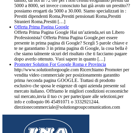
danno, da noi in 72 ore per i non censiti eroghiamo prestiti da
5000 a 8000, sei invece conosciuto hai già avuto un prestito??
possiamo erogarti da 5000 a 30.000. Siamo specializzati in :
Prestiti dipendenti Roma,Prestiti pensionati Roma,Prestiti
Stranieri Roma,Prestiti […]
Offerta Prima Pagina Google
Offerta Prima Pagina Google Hai un’azienda,sei un Libero
Professionista? Offerta Prima Pagina Google,per essere
presente in prima pagina di Google? Scegli 5 parole chiave e
te ne garantiamo 3 in prima pagina di Google, la cosa bella è
che siamo talmente sicuri del risultato che ti facciamo pagare
dopo averlo ottenuto. Vuoi sapere in quanto […]
Promoter Solution For Google Roma e Provincia
http://www.solutionforgoogle.com Ricerchiamo Promoter per
vendita video commerciale per posizionamento garantito
prima /seconda pagina GOOGLE. Trattasi di prodotto
esclusivo che sposa le esigenze di ogni azienda presente sul
mercato italiano. Offriamo le migliori condizioni economiche
sul mercato,invia il tuo cv per partecipare alle selezioni,per
info e colloquio 06 45491071 o 3332921244.
direzionecommerciale@solutiongroupcomunication.com