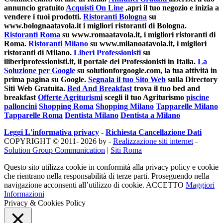
annuncio gratuito
Acquisti On Line
,apri il tuo negozio e inizia a
vendere i tuoi prodotti.
Ristoranti Bologna
su
www.bolognaatavola.it i migliori ristoranti di Bologna.
Ristoranti Roma
su www.romaatavola.it, i migliori ristoranti di
Roma.
Ristoranti Milano
su www.milanoatavola.it, i migliori
ristoranti di Milano.
Liberi Professionisti
su
iliberiprofessionisti.it, il portale dei Professionisti in Italia.
La
Soluzione per Google
su solutionforgoogle.com, la tua attività in
prima pagina su Google.
Segnala il tuo Sito Web
sulla Directory
Siti Web Gratuita.
Bed And Breakfast
trova il tuo bed and
breakfast
Offerte Agriturismi
scegli il tuo Agriturismo
piscine
palloncini
Shopping Roma
Shopping Milano
Tapparelle Milano
Tapparelle Roma
Dentista Milano
Dentista a Milano
Leggi L'informativa privacy
-
Richiesta Cancellazione Dati
COPYRIGHT © 2011- 2026 by -
Realizzazione siti internet
-
Solution Group Communication
|
Siti Roma
Questo sito utilizza cookie in conformità alla privacy policy e cookie
che rientrano nella responsabilità di terze parti. Proseguendo nella
navigazione acconsenti all’utilizzo di cookie.
ACCETTO
Maggiori
Informazioni
Privacy & Cookies Policy