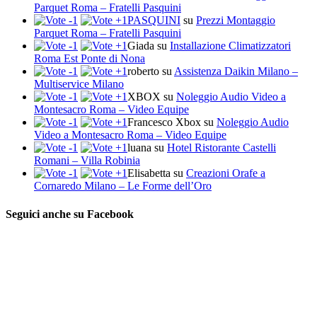
Parquet Roma – Fratelli Pasquini
PASQUINI
su
Prezzi Montaggio
Parquet Roma – Fratelli Pasquini
Giada
su
Installazione Climatizzatori
Roma Est Ponte di Nona
roberto
su
Assistenza Daikin Milano –
Multiservice Milano
XBOX
su
Noleggio Audio Video a
Montesacro Roma – Video Equipe
Francesco Xbox
su
Noleggio Audio
Video a Montesacro Roma – Video Equipe
luana
su
Hotel Ristorante Castelli
Romani – Villa Robinia
Elisabetta
su
Creazioni Orafe a
Cornaredo Milano – Le Forme dell’Oro
Seguici anche su Facebook