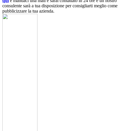
quì
e mandaci una mail e sarai contattato in 24 ore e un nostro
consulente sarà a tua disposizione per consigliarti meglio come
pubblicizzare la tua azienda.