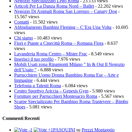
Negozio Specializzato Lego Roma
- 23.133 views
Articoli Per La Danza Roma Nord – Ballet
- 22.202 views
Negozio Di Animali Roma San Lorenzo – Canary Dog
-
15.567 views
Contatti
- 11.502 views
Abbigliamento Bambini Fleming – C’Era Una Volta
- 10.695
views
Chi siamo
- 10.483 views
Fiori e Piante a Cinecittà Roma – Romana Flora
- 8.637
views
Lavanderia Roma Centro – Mister Frac
- 8.549 views
Inserisci il tuo profilo
- 7.976 views
Mobili Usati zona Ripamonti Milano ” In & Out Il Negozio
dell’Usato “
- 6.888 views
Parrucchiere Uomo Donna Bambino Roma Eur – Arte e
Immagine
- 6.444 views
Telefonia a Talenti Roma
- 6.084 views
Centro Sportivo Ariccia – Genesis Gym
- 5.980 views
Forniture per Parrucchieri Montesacro Roma
- 5.567 views
Scarpe Specializzato Per Bambino Roma Trastevere – Bimbo
Shoes
- 5.081 views
Commenti Recenti
PASQUINI
su
Prezzi Montaggio