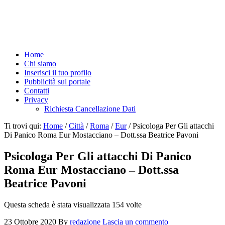
Home
Chi siamo
Inserisci il tuo profilo
Pubblicità sul portale
Contatti
Privacy
Richiesta Cancellazione Dati
Ti trovi qui:
Home
/
Città
/
Roma
/
Eur
/
Psicologa Per Gli attacchi
Di Panico Roma Eur Mostacciano – Dott.ssa Beatrice Pavoni
Psicologa Per Gli attacchi Di Panico
Roma Eur Mostacciano – Dott.ssa
Beatrice Pavoni
Questa scheda è stata visualizzata 154 volte
23 Ottobre 2020
By
redazione
Lascia un commento