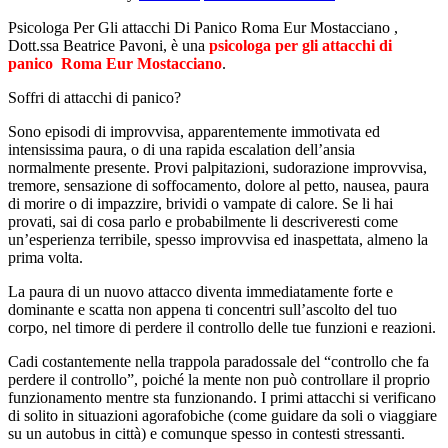
Psicologa Per Gli attacchi Di Panico Roma Eur Mostacciano ,
Dott.ssa Beatrice Pavoni, è una
psicologa per gli attacchi di
panico Roma Eur Mostacciano
.
Soffri di attacchi di panico?
Sono episodi di improvvisa, apparentemente immotivata ed
intensissima paura, o di una rapida escalation dell’ansia
normalmente presente. Provi palpitazioni, sudorazione improvvisa,
tremore, sensazione di soffocamento, dolore al petto, nausea, paura
di morire o di impazzire, brividi o vampate di calore. Se li hai
provati, sai di cosa parlo e probabilmente li descriveresti come
un’esperienza terribile, spesso improvvisa ed inaspettata, almeno la
prima volta.
La paura di un nuovo attacco diventa immediatamente forte e
dominante e scatta non appena ti concentri sull’ascolto del tuo
corpo, nel timore di perdere il controllo delle tue funzioni e reazioni.
Cadi costantemente nella trappola paradossale del “controllo che fa
perdere il controllo”, poiché la mente non può controllare il proprio
funzionamento mentre sta funzionando. I primi attacchi si verificano
di solito in situazioni agorafobiche (come guidare da soli o viaggiare
su un autobus in città) e comunque spesso in contesti stressanti.