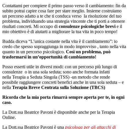
Contattami per compiere il primo passo verso il cambiamento: fin da
subito potrai capire cosa fare per stare meglio. Insieme costruiamo
un percorso adatto a te che ti conduca verso la risoluzione del tuo
problema, individuando una strategia vincente che ti porti a ottenere
risultati concreti. Mi occupo di
consulenze psicologiche brevi
e il
mio obiettivo è di aiutarti a migliorare la tua vita in poco tempo!
Budda diceva “L’unica costante nella vita è il cambiamento”: io
credo che spesso sopraggiunga in modo improvviso , tanto nella vita
quanto in un percorso psicologico.
Così un problema, può
trasformarsi in un’opportunità di cambiamento!
Posso esserti utile in diversi modi: con un percorso più lungo di
consulenze o in una sola seduta; sono anche formata infatti
nella Terapia a Seduta Singola (TSS) -un metodo che rende
possibile raggiungere concreti benefici anche in una sola seduta – e
nella
Terapia Breve Centrata sulla Soluzione (TBCS)
Ricorda che la mia porta rimarrà sempre aperta per te, in ogni
caso.
La Dott.ssa Beatrice Pavoni è disponibile anche per la Terapia
Online.
La Dott.ssa Beatrice Pavoni è una
psicologa per gli attacchi di