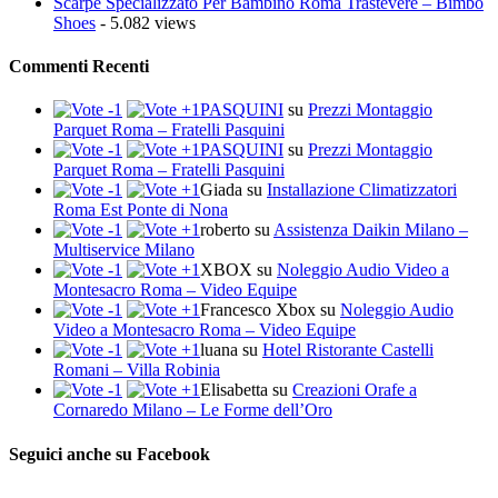
Scarpe Specializzato Per Bambino Roma Trastevere – Bimbo
Shoes
- 5.082 views
Commenti Recenti
PASQUINI
su
Prezzi Montaggio
Parquet Roma – Fratelli Pasquini
PASQUINI
su
Prezzi Montaggio
Parquet Roma – Fratelli Pasquini
Giada
su
Installazione Climatizzatori
Roma Est Ponte di Nona
roberto
su
Assistenza Daikin Milano –
Multiservice Milano
XBOX
su
Noleggio Audio Video a
Montesacro Roma – Video Equipe
Francesco Xbox
su
Noleggio Audio
Video a Montesacro Roma – Video Equipe
luana
su
Hotel Ristorante Castelli
Romani – Villa Robinia
Elisabetta
su
Creazioni Orafe a
Cornaredo Milano – Le Forme dell’Oro
Seguici anche su Facebook