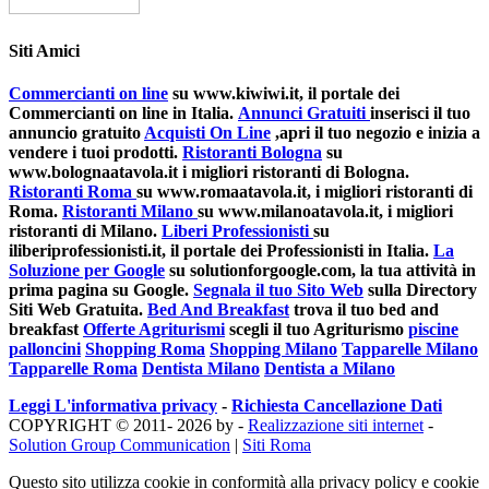
Siti Amici
Commercianti on line
su www.kiwiwi.it, il portale dei
Commercianti on line in Italia.
Annunci Gratuiti
inserisci il tuo
annuncio gratuito
Acquisti On Line
,apri il tuo negozio e inizia a
vendere i tuoi prodotti.
Ristoranti Bologna
su
www.bolognaatavola.it i migliori ristoranti di Bologna.
Ristoranti Roma
su www.romaatavola.it, i migliori ristoranti di
Roma.
Ristoranti Milano
su www.milanoatavola.it, i migliori
ristoranti di Milano.
Liberi Professionisti
su
iliberiprofessionisti.it, il portale dei Professionisti in Italia.
La
Soluzione per Google
su solutionforgoogle.com, la tua attività in
prima pagina su Google.
Segnala il tuo Sito Web
sulla Directory
Siti Web Gratuita.
Bed And Breakfast
trova il tuo bed and
breakfast
Offerte Agriturismi
scegli il tuo Agriturismo
piscine
palloncini
Shopping Roma
Shopping Milano
Tapparelle Milano
Tapparelle Roma
Dentista Milano
Dentista a Milano
Leggi L'informativa privacy
-
Richiesta Cancellazione Dati
COPYRIGHT © 2011- 2026 by -
Realizzazione siti internet
-
Solution Group Communication
|
Siti Roma
Questo sito utilizza cookie in conformità alla privacy policy e cookie