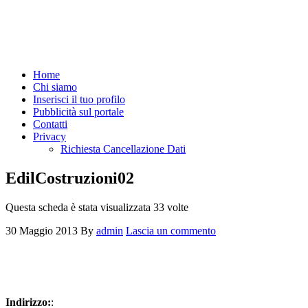
Home
Chi siamo
Inserisci il tuo profilo
Pubblicità sul portale
Contatti
Privacy
Richiesta Cancellazione Dati
EdilCostruzioni02
Questa scheda è stata visualizzata 33 volte
30 Maggio 2013
By
admin
Lascia un commento
Indirizzo:
: