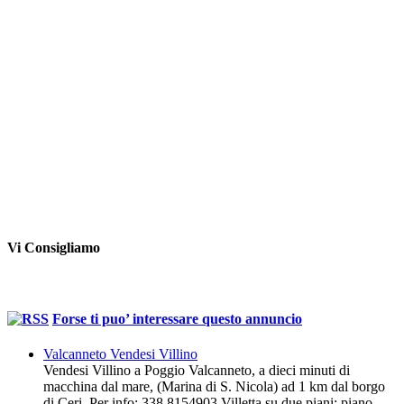
Vi Consigliamo
Forse ti puo’ interessare questo annuncio
Valcanneto Vendesi Villino
Vendesi Villino a Poggio Valcanneto, a dieci minuti di
macchina dal mare, (Marina di S. Nicola) ad 1 km dal borgo
di Ceri. Per info: 338 8154903 Villetta su due piani: piano