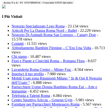
I Più Visitati
Negozio Specializzato Lego Roma
- 23.134 views
Articoli Per La Danza Roma Nord – Ballet
- 22.229 views
Negozio Di Animali Roma San Lorenzo – Canary Dog
-
15.578 views
Contatti
- 11.511 views
Abbigliamento Bambini Fleming – C’Era Una Volta
- 10.713
views
Chi siamo
- 10.487 views
Fiori e Piante a Cinecittà Roma – Romana Flora
- 8.637
views
Lavanderia Roma Centro – Mister Frac
- 8.564 views
Inserisci il tuo profilo
- 7.980 views
Mobili Usati zona Ripamonti Milano ” In & Out Il Negozio
dell’Usato “
- 6.888 views
Parrucchiere Uomo Donna Bambino Roma Eur – Arte e
Immagine
- 6.452 views
Telefonia a Talenti Roma
- 6.084 views
Centro Sportivo Ariccia – Genesis Gym
- 5.981 views
Forniture per Parrucchieri Montesacro Roma
- 5.567 views