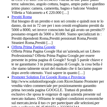
terra: saloncino, angolo cottura, bagno, ampio patio e giardino
primo piano: camera, cameretta, bagno e balcone Vendesi
Villetta a Valcanneto a € 220.000 […]
Prestiti Roma
Hai bisogno di un prestito e non sei censito e quindi non te lo
danno, da noi in 72 ore per i non censiti eroghiamo prestiti da
5000 a 8000, sei invece conosciuto hai già avuto un prestito??
possiamo erogarti da 5000 a 30.000. Siamo specializzati in :
Prestiti dipendenti Roma,Prestiti pensionati Roma,Prestiti
Stranieri Roma,Prestiti […]
Offerta Prima Pagina Google
Offerta Prima Pagina Google Hai un’azienda,sei un Libero
Professionista? Offerta Prima Pagina Google,per essere
presente in prima pagina di Google? Scegli 5 parole chiave e
te ne garantiamo 3 in prima pagina di Google, la cosa bella è
che siamo talmente sicuri del risultato che ti facciamo pagare
dopo averlo ottenuto. Vuoi sapere in quanto […]
Promoter Solution For Google Roma e Provincia
http://www.solutionforgoogle.com Ricerchiamo Promoter per
vendita video commerciale per posizionamento garantito
prima /seconda pagina GOOGLE. Trattasi di prodotto
esclusivo che sposa le esigenze di ogni azienda presente sul
mercato italiano. Offriamo le migliori condizioni economiche
sul mercato,invia il tuo cv per partecipare alle selezioni,per