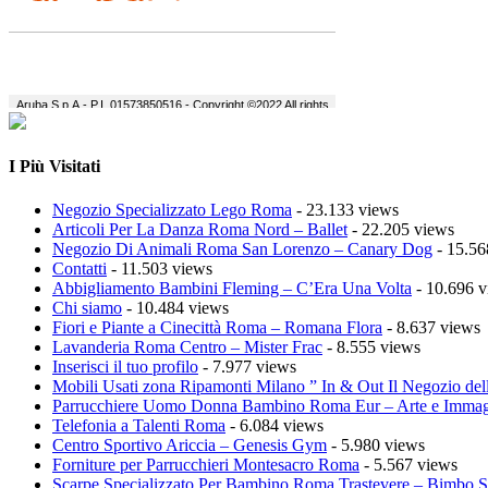
I Più Visitati
Negozio Specializzato Lego Roma
- 23.133 views
Articoli Per La Danza Roma Nord – Ballet
- 22.205 views
Negozio Di Animali Roma San Lorenzo – Canary Dog
- 15.56
Contatti
- 11.503 views
Abbigliamento Bambini Fleming – C’Era Una Volta
- 10.696 v
Chi siamo
- 10.484 views
Fiori e Piante a Cinecittà Roma – Romana Flora
- 8.637 views
Lavanderia Roma Centro – Mister Frac
- 8.555 views
Inserisci il tuo profilo
- 7.977 views
Mobili Usati zona Ripamonti Milano ” In & Out Il Negozio del
Parrucchiere Uomo Donna Bambino Roma Eur – Arte e Imma
Telefonia a Talenti Roma
- 6.084 views
Centro Sportivo Ariccia – Genesis Gym
- 5.980 views
Forniture per Parrucchieri Montesacro Roma
- 5.567 views
Scarpe Specializzato Per Bambino Roma Trastevere – Bimbo 