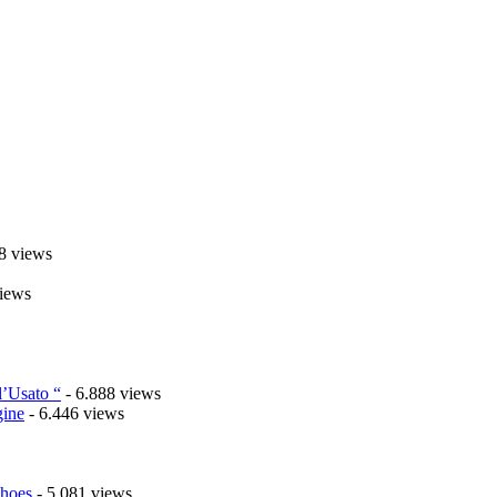
8 views
iews
l’Usato “
- 6.888 views
gine
- 6.446 views
Shoes
- 5.081 views