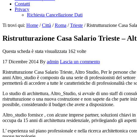
Contatti
Privacy
Richiesta Cancellazione Dati
Ti trovi qui:
Home
/
Città
/
Roma
/
Trieste
/
Ristrutturazione Casa Sala
Ristrutturazione Casa Salario Trieste – Al
Questa scheda è stata visualizzata 162 volte
17 Dicembre 2014
By
admin
Lascia un commento
Ristrutturazione Casa Salario Trieste, Altro Studio, Per le persone ch
anni Altro_studio è composto da una serie di professionisti del settore p
permetterà di accedere a tutte le caratteristiche di professionalità che so
Lo studio di architettura, Altro_Studio, si avvale di uno staff di consul
ristrutturazione o una nuova costruzione e non sapete da che parte in
possibile, considerando il budget che avete a disposizione.
Altro_studio fornisce , con alcune imprese partner, soluzioni chiavi i
occupa da 15 anni di architettura residenziale, privilegiando gli aspetti
L’ esperienza sul piano professionale e nella ricerca architettonica cons
nuove tecnologie.