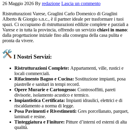
26 Maggio 2026
By
redazione
Lascia un commento
Ristrutturazioni Varese, Graglini Carlo Domenico di Graglini
Alberto & Giorgio s.n.c., è il partner ideale per trasformare i tuoi
spazi. Ci occupiamo di ristrutturazioni edilizie complete e parziali a
Varese e in tutta la provincia, offrendo un servizio
chiavi in mano
:
dalla progettazione iniziale fino alla consegna della casa pulita e
pronta da vivere.
I Nostri Servizi:
Ristrutturazioni Complete:
Appartamenti, ville, rustici e
locali commerciali.
Rifacimento Bagno e Cucina:
Sostituzione impianti, posa
piastrelle e sanitari in tempi record.
Opere Murarie e Cartongesso:
Controsoffitti, pareti
divisorie, isolamento acustico e termico.
Impiantistica Certificata:
Impianti idraulici, elettrici e di
riscaldamento a norma di legge.
Posa Pavimenti e Rivestimenti:
Gres porcellanato, parquet,
laminati e resine.
Tinteggiatura e Finiture:
Pitture d’interni ed esterni di alta
qualità.