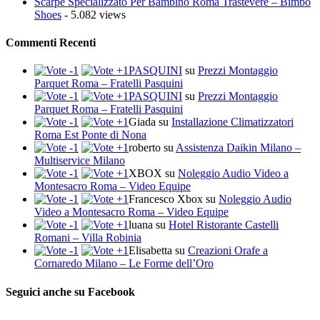
Scarpe Specializzato Per Bambino Roma Trastevere – Bimbo
Shoes
- 5.082 views
Commenti Recenti
PASQUINI
su
Prezzi Montaggio
Parquet Roma – Fratelli Pasquini
PASQUINI
su
Prezzi Montaggio
Parquet Roma – Fratelli Pasquini
Giada
su
Installazione Climatizzatori
Roma Est Ponte di Nona
roberto
su
Assistenza Daikin Milano –
Multiservice Milano
XBOX
su
Noleggio Audio Video a
Montesacro Roma – Video Equipe
Francesco Xbox
su
Noleggio Audio
Video a Montesacro Roma – Video Equipe
luana
su
Hotel Ristorante Castelli
Romani – Villa Robinia
Elisabetta
su
Creazioni Orafe a
Cornaredo Milano – Le Forme dell’Oro
Seguici anche su Facebook