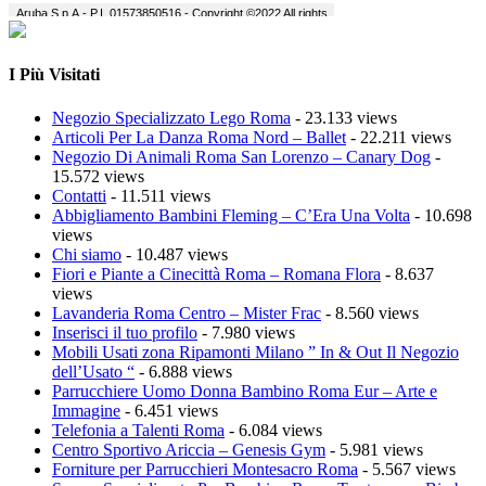
I Più Visitati
Negozio Specializzato Lego Roma
- 23.133 views
Articoli Per La Danza Roma Nord – Ballet
- 22.211 views
Negozio Di Animali Roma San Lorenzo – Canary Dog
-
15.572 views
Contatti
- 11.511 views
Abbigliamento Bambini Fleming – C’Era Una Volta
- 10.698
views
Chi siamo
- 10.487 views
Fiori e Piante a Cinecittà Roma – Romana Flora
- 8.637
views
Lavanderia Roma Centro – Mister Frac
- 8.560 views
Inserisci il tuo profilo
- 7.980 views
Mobili Usati zona Ripamonti Milano ” In & Out Il Negozio
dell’Usato “
- 6.888 views
Parrucchiere Uomo Donna Bambino Roma Eur – Arte e
Immagine
- 6.451 views
Telefonia a Talenti Roma
- 6.084 views
Centro Sportivo Ariccia – Genesis Gym
- 5.981 views
Forniture per Parrucchieri Montesacro Roma
- 5.567 views