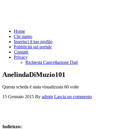
Home
Chi siamo
Inserisci il tuo profilo
Pubblicità sul portale
Contatti
Privacy
Richiesta Cancellazione Dati
AnelindaDiMuzio101
Questa scheda è stata visualizzata 60 volte
15 Gennaio 2015
By
admin
Lascia un commento
Indirizzo:
: