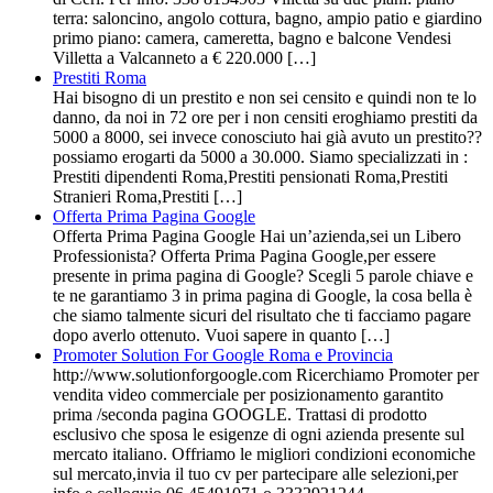
terra: saloncino, angolo cottura, bagno, ampio patio e giardino
primo piano: camera, cameretta, bagno e balcone Vendesi
Villetta a Valcanneto a € 220.000 […]
Prestiti Roma
Hai bisogno di un prestito e non sei censito e quindi non te lo
danno, da noi in 72 ore per i non censiti eroghiamo prestiti da
5000 a 8000, sei invece conosciuto hai già avuto un prestito??
possiamo erogarti da 5000 a 30.000. Siamo specializzati in :
Prestiti dipendenti Roma,Prestiti pensionati Roma,Prestiti
Stranieri Roma,Prestiti […]
Offerta Prima Pagina Google
Offerta Prima Pagina Google Hai un’azienda,sei un Libero
Professionista? Offerta Prima Pagina Google,per essere
presente in prima pagina di Google? Scegli 5 parole chiave e
te ne garantiamo 3 in prima pagina di Google, la cosa bella è
che siamo talmente sicuri del risultato che ti facciamo pagare
dopo averlo ottenuto. Vuoi sapere in quanto […]
Promoter Solution For Google Roma e Provincia
http://www.solutionforgoogle.com Ricerchiamo Promoter per
vendita video commerciale per posizionamento garantito
prima /seconda pagina GOOGLE. Trattasi di prodotto
esclusivo che sposa le esigenze di ogni azienda presente sul
mercato italiano. Offriamo le migliori condizioni economiche
sul mercato,invia il tuo cv per partecipare alle selezioni,per