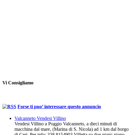
Vi Consigliamo
Forse ti puo’ interessare questo annuncio
Valcanneto Vendesi Villino
Vendesi Villino a Poggio Valcanneto, a dieci minuti di
macchina dal mare, (Marina di S. Nicola) ad 1 km dal borgo
di Ceri. Per info: 338 8154903 Villetta su due piani: piano