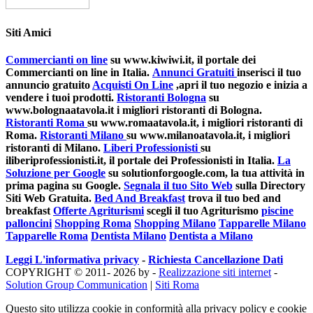
Siti Amici
Commercianti on line
su www.kiwiwi.it, il portale dei
Commercianti on line in Italia.
Annunci Gratuiti
inserisci il tuo
annuncio gratuito
Acquisti On Line
,apri il tuo negozio e inizia a
vendere i tuoi prodotti.
Ristoranti Bologna
su
www.bolognaatavola.it i migliori ristoranti di Bologna.
Ristoranti Roma
su www.romaatavola.it, i migliori ristoranti di
Roma.
Ristoranti Milano
su www.milanoatavola.it, i migliori
ristoranti di Milano.
Liberi Professionisti
su
iliberiprofessionisti.it, il portale dei Professionisti in Italia.
La
Soluzione per Google
su solutionforgoogle.com, la tua attività in
prima pagina su Google.
Segnala il tuo Sito Web
sulla Directory
Siti Web Gratuita.
Bed And Breakfast
trova il tuo bed and
breakfast
Offerte Agriturismi
scegli il tuo Agriturismo
piscine
palloncini
Shopping Roma
Shopping Milano
Tapparelle Milano
Tapparelle Roma
Dentista Milano
Dentista a Milano
Leggi L'informativa privacy
-
Richiesta Cancellazione Dati
COPYRIGHT © 2011- 2026 by -
Realizzazione siti internet
-
Solution Group Communication
|
Siti Roma
Questo sito utilizza cookie in conformità alla privacy policy e cookie