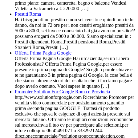
primo piano: camera, cameretta, bagno e balcone Vendesi
Villetta a Valcanneto a € 220.000 […]
Prestiti Roma
Hai bisogno di un prestito e non sei censito e quindi non te lo
danno, da noi in 72 ore per i non censiti eroghiamo prestiti da
5000 a 8000, sei invece conosciuto hai già avuto un prestito??
possiamo erogarti da 5000 a 30.000. Siamo specializzati in :
Prestiti dipendenti Roma,Prestiti pensionati Roma,Prestiti
Stranieri Roma,Prestiti […]
Offerta Prima Pagina Google
Offerta Prima Pagina Google Hai un’azienda,sei un Libero
Professionista? Offerta Prima Pagina Google,per essere
presente in prima pagina di Google? Scegli 5 parole chiave e
te ne garantiamo 3 in prima pagina di Google, la cosa bella è
che siamo talmente sicuri del risultato che ti facciamo pagare
dopo averlo ottenuto. Vuoi sapere in quanto […]
Promoter Solution For Google Roma e Provincia
http://www.solutionforgoogle.com Ricerchiamo Promoter per
vendita video commerciale per posizionamento garantito
prima /seconda pagina GOOGLE. Trattasi di prodotto
esclusivo che sposa le esigenze di ogni azienda presente sul
mercato italiano. Offriamo le migliori condizioni economiche
sul mercato,invia il tuo cv per partecipare alle selezioni,per
info e colloquio 06 45491071 o 3332921244.
direzionecommerciale@solutiongroupcomunication.com