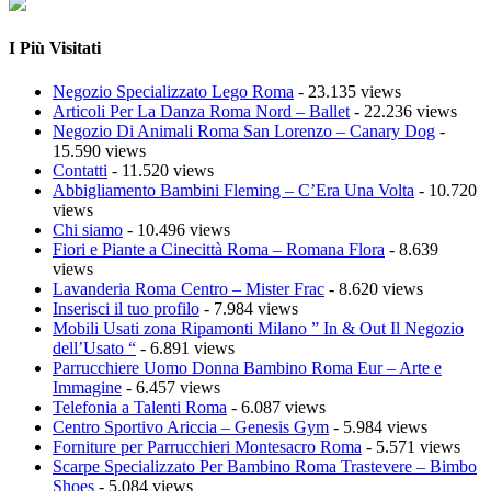
I Più Visitati
Negozio Specializzato Lego Roma
- 23.135 views
Articoli Per La Danza Roma Nord – Ballet
- 22.236 views
Negozio Di Animali Roma San Lorenzo – Canary Dog
-
15.590 views
Contatti
- 11.520 views
Abbigliamento Bambini Fleming – C’Era Una Volta
- 10.720
views
Chi siamo
- 10.496 views
Fiori e Piante a Cinecittà Roma – Romana Flora
- 8.639
views
Lavanderia Roma Centro – Mister Frac
- 8.620 views
Inserisci il tuo profilo
- 7.984 views
Mobili Usati zona Ripamonti Milano ” In & Out Il Negozio
dell’Usato “
- 6.891 views
Parrucchiere Uomo Donna Bambino Roma Eur – Arte e
Immagine
- 6.457 views
Telefonia a Talenti Roma
- 6.087 views
Centro Sportivo Ariccia – Genesis Gym
- 5.984 views
Forniture per Parrucchieri Montesacro Roma
- 5.571 views
Scarpe Specializzato Per Bambino Roma Trastevere – Bimbo
Shoes
- 5.084 views