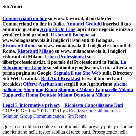
Siti Amici
Commercianti on line
su www.kiwiwi.it, il portale dei
Commercianti on line in Italia.
Annunci Gratuiti
inserisci il tuo
annuncio gratuito
Acquisti On Line
,apri il tuo negozio e inizia a
vendere i tuoi prodotti.
Ristoranti Bologna
su
www.bolognaatavola.it i migliori ristoranti di Bologna.
Ristoranti Roma
su www.romaatavola.it, i migliori ristoranti di
Roma.
Ristoranti Milano
su www.milanoatavola.it, i migliori
ristoranti di Milano.
Liberi Professionisti
su
iliberiprofessionisti.it, il portale dei Professionisti in Italia.
La
Soluzione per Google
su solutionforgoogle.com, la tua attività in
prima pagina su Google.
Segnala il tuo Sito Web
sulla Directory
Siti Web Gratuita.
Bed And Breakfast
trova il tuo bed and
breakfast
Offerte Agriturismi
scegli il tuo Agriturismo
piscine
palloncini
Shopping Roma
Shopping Milano
Tapparelle Milano
Tapparelle Roma
Dentista Milano
Dentista a Milano
Leggi L'informativa privacy
-
Richiesta Cancellazione Dati
COPYRIGHT © 2011- 2026 by -
Realizzazione siti internet
-
Solution Group Communication
|
Siti Roma
Questo sito utilizza cookie in conformità alla privacy policy e cookie
che rientrano nella responsabilità di terze parti. Proseguendo nella