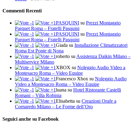
Commenti Recenti
PASQUINI
su
Prezzi Montaggio
Parquet Roma – Fratelli Pasquini
PASQUINI
su
Prezzi Montaggio
Parquet Roma – Fratelli Pasquini
Giada
su
Installazione Climatizzatori
Roma Est Ponte di Nona
roberto
su
Assistenza Daikin Milano –
Multiservice Milano
XBOX
su
Noleggio Audio Video a
Montesacro Roma – Video Equipe
Francesco Xbox
su
Noleggio Audio
Video a Montesacro Roma – Video Equipe
luana
su
Hotel Ristorante Castelli
Romani – Villa Robinia
Elisabetta
su
Creazioni Orafe a
Cornaredo Milano – Le Forme dell’Oro
Seguici anche su Facebook