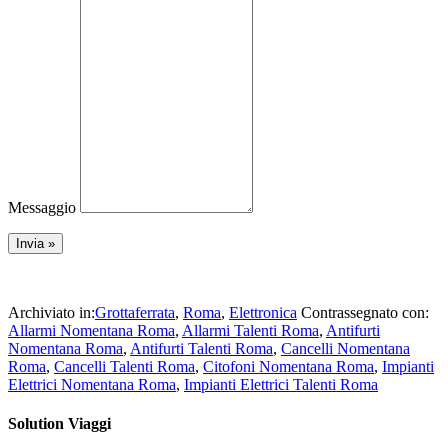
Messaggio
Archiviato in:
Grottaferrata
,
Roma
,
Elettronica
Contrassegnato con:
Allarmi Nomentana Roma
,
Allarmi Talenti Roma
,
Antifurti
Nomentana Roma
,
Antifurti Talenti Roma
,
Cancelli Nomentana
Roma
,
Cancelli Talenti Roma
,
Citofoni Nomentana Roma
,
Impianti
Elettrici Nomentana Roma
,
Impianti Elettrici Talenti Roma
Solution Viaggi