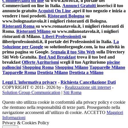
Commercianti on line
su www.kiwiwi.it, il portale dei
Commercianti on line in Italia.
Annunci Gratuiti
inserisci il tuo
annuncio gratuito
Acquisti On Line
,apri il tuo negozio e inizia a
vendere i tuoi prodotti.
Ristoranti Bologna
su
www.bolognaatavola.it i migliori ristoranti di Bologna.
Ristoranti Roma
su www.romaatavola.it, i migliori ristoranti di
Roma.
Ristoranti Milano
su www.milanoatavola.it, i migliori
ristoranti di Milano.
Liberi Professionisti
su
iliberiprofessionisti.it, il portale dei Professionisti in Italia.
La
Soluzione per Google
su solutionforgoogle.com, la tua attività in
prima pagina su Google.
Segnala il tuo Sito Web
sulla Directory
Siti Web Gratuita.
Bed And Breakfast
trova il tuo bed and
breakfast
Offerte Agriturismi
scegli il tuo Agriturismo
piscine
palloncini
Shopping Roma
Shopping Milano
Tapparelle Milano
Tapparelle Roma
Dentista Milano
Dentista a Milano
Leggi L'informativa privacy
-
Richiesta Cancellazione Dati
COPYRIGHT © 2011- 2026 by -
Realizzazione siti internet
-
Solution Group Communication
|
Siti Roma
Questo sito utilizza cookie in conformità alla privacy policy e cookie
che rientrano nella responsabilità di terze parti. Proseguendo nella
navigazione acconsenti all’utilizzo di cookie.
ACCETTO
Maggiori
Informazioni
Privacy & Cookies Policy