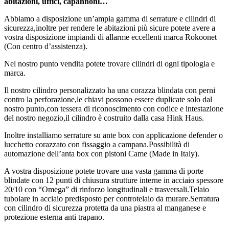
abitazioni, uffici, capannoni…
Abbiamo a disposizione un’ampia gamma di serrature e cilindri di
sicurezza,inoltre per rendere le abitazioni più sicure potete avere a
vostra disposizione impiandi di allarme eccellenti marca Rokoonet
(Con centro d’assistenza).
Nel nostro punto vendita potete trovare cilindri di ogni tipologia e
marca.
Il nostro cilindro personalizzato ha una corazza blindata con perni
contro la perforazione,le chiavi possono essere duplicate solo dal
nostro punto,con tessera di riconoscimento con codice e intestazione
del nostro negozio,il cilindro è costruito dalla casa Hink Haus.
Inoltre installiamo serrature su ante box con applicazione defender o
lucchetto corazzato con fissaggio a campana.Possibilità di
automazione dell’anta box con pistoni Came (Made in Italy).
A vostra disposizione potete trovare una vasta gamma di porte
blindate con 12 punti di chiusura strutture interne in acciaio spessore
20/10 con “Omega” di rinforzo longitudinali e trasversali.Telaio
tubolare in acciaio predisposto per controtelaio da murare.Serratura
con cilindro di sicurezza protetta da una piastra al manganese e
protezione esterna anti trapano.