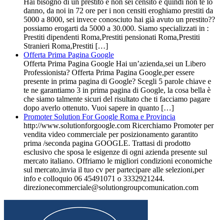
Hai bisogno di un prestito e non sei censito e quindi non te lo
danno, da noi in 72 ore per i non censiti eroghiamo prestiti da
5000 a 8000, sei invece conosciuto hai già avuto un prestito??
possiamo erogarti da 5000 a 30.000. Siamo specializzati in :
Prestiti dipendenti Roma,Prestiti pensionati Roma,Prestiti
Stranieri Roma,Prestiti […]
Offerta Prima Pagina Google
Offerta Prima Pagina Google Hai un’azienda,sei un Libero
Professionista? Offerta Prima Pagina Google,per essere
presente in prima pagina di Google? Scegli 5 parole chiave e
te ne garantiamo 3 in prima pagina di Google, la cosa bella è
che siamo talmente sicuri del risultato che ti facciamo pagare
dopo averlo ottenuto. Vuoi sapere in quanto […]
Promoter Solution For Google Roma e Provincia
http://www.solutionforgoogle.com Ricerchiamo Promoter per
vendita video commerciale per posizionamento garantito
prima /seconda pagina GOOGLE. Trattasi di prodotto
esclusivo che sposa le esigenze di ogni azienda presente sul
mercato italiano. Offriamo le migliori condizioni economiche
sul mercato,invia il tuo cv per partecipare alle selezioni,per
info e colloquio 06 45491071 o 3332921244.
direzionecommerciale@solutiongroupcomunication.com