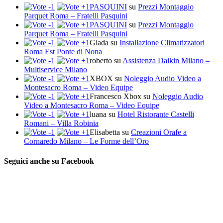
PASQUINI
su
Prezzi Montaggio
Parquet Roma – Fratelli Pasquini
PASQUINI
su
Prezzi Montaggio
Parquet Roma – Fratelli Pasquini
Giada
su
Installazione Climatizzatori
Roma Est Ponte di Nona
roberto
su
Assistenza Daikin Milano –
Multiservice Milano
XBOX
su
Noleggio Audio Video a
Montesacro Roma – Video Equipe
Francesco Xbox
su
Noleggio Audio
Video a Montesacro Roma – Video Equipe
luana
su
Hotel Ristorante Castelli
Romani – Villa Robinia
Elisabetta
su
Creazioni Orafe a
Cornaredo Milano – Le Forme dell’Oro
Seguici anche su Facebook