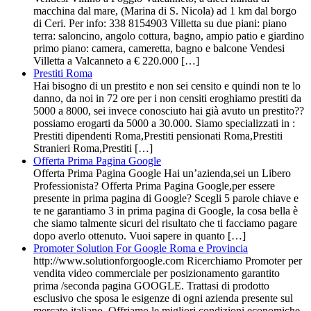
macchina dal mare, (Marina di S. Nicola) ad 1 km dal borgo
di Ceri. Per info: 338 8154903 Villetta su due piani: piano
terra: saloncino, angolo cottura, bagno, ampio patio e giardino
primo piano: camera, cameretta, bagno e balcone Vendesi
Villetta a Valcanneto a € 220.000 […]
Prestiti Roma
Hai bisogno di un prestito e non sei censito e quindi non te lo
danno, da noi in 72 ore per i non censiti eroghiamo prestiti da
5000 a 8000, sei invece conosciuto hai già avuto un prestito??
possiamo erogarti da 5000 a 30.000. Siamo specializzati in :
Prestiti dipendenti Roma,Prestiti pensionati Roma,Prestiti
Stranieri Roma,Prestiti […]
Offerta Prima Pagina Google
Offerta Prima Pagina Google Hai un’azienda,sei un Libero
Professionista? Offerta Prima Pagina Google,per essere
presente in prima pagina di Google? Scegli 5 parole chiave e
te ne garantiamo 3 in prima pagina di Google, la cosa bella è
che siamo talmente sicuri del risultato che ti facciamo pagare
dopo averlo ottenuto. Vuoi sapere in quanto […]
Promoter Solution For Google Roma e Provincia
http://www.solutionforgoogle.com Ricerchiamo Promoter per
vendita video commerciale per posizionamento garantito
prima /seconda pagina GOOGLE. Trattasi di prodotto
esclusivo che sposa le esigenze di ogni azienda presente sul
mercato italiano. Offriamo le migliori condizioni economiche