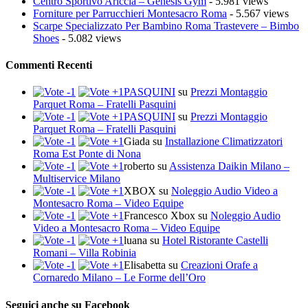
Centro Sportivo Ariccia – Genesis Gym
- 5.981 views
Forniture per Parrucchieri Montesacro Roma
- 5.567 views
Scarpe Specializzato Per Bambino Roma Trastevere – Bimbo
Shoes
- 5.082 views
Commenti Recenti
PASQUINI
su
Prezzi Montaggio
Parquet Roma – Fratelli Pasquini
PASQUINI
su
Prezzi Montaggio
Parquet Roma – Fratelli Pasquini
Giada
su
Installazione Climatizzatori
Roma Est Ponte di Nona
roberto
su
Assistenza Daikin Milano –
Multiservice Milano
XBOX
su
Noleggio Audio Video a
Montesacro Roma – Video Equipe
Francesco Xbox
su
Noleggio Audio
Video a Montesacro Roma – Video Equipe
luana
su
Hotel Ristorante Castelli
Romani – Villa Robinia
Elisabetta
su
Creazioni Orafe a
Cornaredo Milano – Le Forme dell’Oro
Seguici anche su Facebook