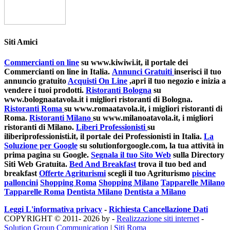
Siti Amici
Commercianti on line
su www.kiwiwi.it, il portale dei
Commercianti on line in Italia.
Annunci Gratuiti
inserisci il tuo
annuncio gratuito
Acquisti On Line
,apri il tuo negozio e inizia a
vendere i tuoi prodotti.
Ristoranti Bologna
su
www.bolognaatavola.it i migliori ristoranti di Bologna.
Ristoranti Roma
su www.romaatavola.it, i migliori ristoranti di
Roma.
Ristoranti Milano
su www.milanoatavola.it, i migliori
ristoranti di Milano.
Liberi Professionisti
su
iliberiprofessionisti.it, il portale dei Professionisti in Italia.
La
Soluzione per Google
su solutionforgoogle.com, la tua attività in
prima pagina su Google.
Segnala il tuo Sito Web
sulla Directory
Siti Web Gratuita.
Bed And Breakfast
trova il tuo bed and
breakfast
Offerte Agriturismi
scegli il tuo Agriturismo
piscine
palloncini
Shopping Roma
Shopping Milano
Tapparelle Milano
Tapparelle Roma
Dentista Milano
Dentista a Milano
Leggi L'informativa privacy
-
Richiesta Cancellazione Dati
COPYRIGHT © 2011- 2026 by -
Realizzazione siti internet
-
Solution Group Communication
|
Siti Roma