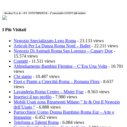
I Più Visitati
Negozio Specializzato Lego Roma
- 23.133 views
Articoli Per La Danza Roma Nord – Ballet
- 22.211 views
Negozio Di Animali Roma San Lorenzo – Canary Dog
-
15.574 views
Contatti
- 11.511 views
Abbigliamento Bambini Fleming – C’Era Una Volta
- 10.701
views
Chi siamo
- 10.487 views
Fiori e Piante a Cinecittà Roma – Romana Flora
- 8.637
views
Lavanderia Roma Centro – Mister Frac
- 8.563 views
Inserisci il tuo profilo
- 7.980 views
Mobili Usati zona Ripamonti Milano ” In & Out Il Negozio
dell’Usato “
- 6.888 views
Parrucchiere Uomo Donna Bambino Roma Eur – Arte e
Immagine
- 6.452 views
Telefonia a Talenti Roma
- 6.084 views