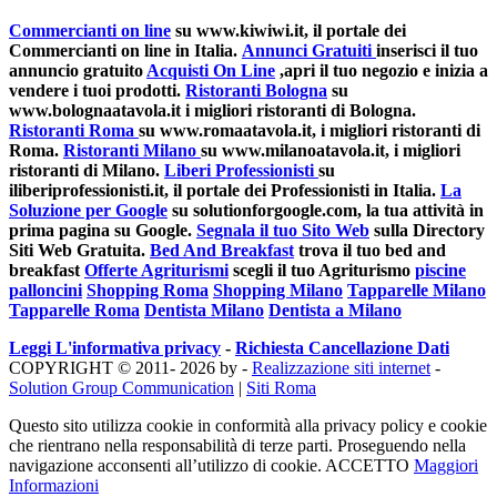
Commercianti on line
su www.kiwiwi.it, il portale dei
Commercianti on line in Italia.
Annunci Gratuiti
inserisci il tuo
annuncio gratuito
Acquisti On Line
,apri il tuo negozio e inizia a
vendere i tuoi prodotti.
Ristoranti Bologna
su
www.bolognaatavola.it i migliori ristoranti di Bologna.
Ristoranti Roma
su www.romaatavola.it, i migliori ristoranti di
Roma.
Ristoranti Milano
su www.milanoatavola.it, i migliori
ristoranti di Milano.
Liberi Professionisti
su
iliberiprofessionisti.it, il portale dei Professionisti in Italia.
La
Soluzione per Google
su solutionforgoogle.com, la tua attività in
prima pagina su Google.
Segnala il tuo Sito Web
sulla Directory
Siti Web Gratuita.
Bed And Breakfast
trova il tuo bed and
breakfast
Offerte Agriturismi
scegli il tuo Agriturismo
piscine
palloncini
Shopping Roma
Shopping Milano
Tapparelle Milano
Tapparelle Roma
Dentista Milano
Dentista a Milano
Leggi L'informativa privacy
-
Richiesta Cancellazione Dati
COPYRIGHT © 2011- 2026 by -
Realizzazione siti internet
-
Solution Group Communication
|
Siti Roma
Questo sito utilizza cookie in conformità alla privacy policy e cookie
che rientrano nella responsabilità di terze parti. Proseguendo nella
navigazione acconsenti all’utilizzo di cookie.
ACCETTO
Maggiori
Informazioni