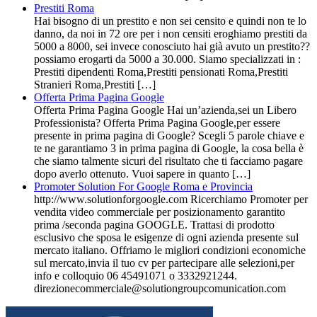
Prestiti Roma
Hai bisogno di un prestito e non sei censito e quindi non te lo
danno, da noi in 72 ore per i non censiti eroghiamo prestiti da
5000 a 8000, sei invece conosciuto hai già avuto un prestito??
possiamo erogarti da 5000 a 30.000. Siamo specializzati in :
Prestiti dipendenti Roma,Prestiti pensionati Roma,Prestiti
Stranieri Roma,Prestiti […]
Offerta Prima Pagina Google
Offerta Prima Pagina Google Hai un’azienda,sei un Libero
Professionista? Offerta Prima Pagina Google,per essere
presente in prima pagina di Google? Scegli 5 parole chiave e
te ne garantiamo 3 in prima pagina di Google, la cosa bella è
che siamo talmente sicuri del risultato che ti facciamo pagare
dopo averlo ottenuto. Vuoi sapere in quanto […]
Promoter Solution For Google Roma e Provincia
http://www.solutionforgoogle.com Ricerchiamo Promoter per
vendita video commerciale per posizionamento garantito
prima /seconda pagina GOOGLE. Trattasi di prodotto
esclusivo che sposa le esigenze di ogni azienda presente sul
mercato italiano. Offriamo le migliori condizioni economiche
sul mercato,invia il tuo cv per partecipare alle selezioni,per
info e colloquio 06 45491071 o 3332921244.
direzionecommerciale@solutiongroupcomunication.com