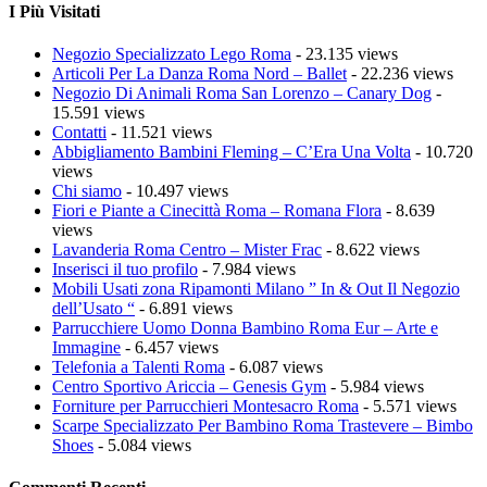
I Più Visitati
Negozio Specializzato Lego Roma
- 23.135 views
Articoli Per La Danza Roma Nord – Ballet
- 22.236 views
Negozio Di Animali Roma San Lorenzo – Canary Dog
-
15.591 views
Contatti
- 11.521 views
Abbigliamento Bambini Fleming – C’Era Una Volta
- 10.720
views
Chi siamo
- 10.497 views
Fiori e Piante a Cinecittà Roma – Romana Flora
- 8.639
views
Lavanderia Roma Centro – Mister Frac
- 8.622 views
Inserisci il tuo profilo
- 7.984 views
Mobili Usati zona Ripamonti Milano ” In & Out Il Negozio
dell’Usato “
- 6.891 views
Parrucchiere Uomo Donna Bambino Roma Eur – Arte e
Immagine
- 6.457 views
Telefonia a Talenti Roma
- 6.087 views
Centro Sportivo Ariccia – Genesis Gym
- 5.984 views
Forniture per Parrucchieri Montesacro Roma
- 5.571 views
Scarpe Specializzato Per Bambino Roma Trastevere – Bimbo
Shoes
- 5.084 views