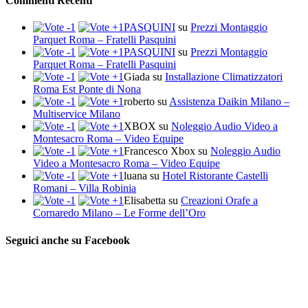
Commenti Recenti
PASQUINI
su
Prezzi Montaggio
Parquet Roma – Fratelli Pasquini
PASQUINI
su
Prezzi Montaggio
Parquet Roma – Fratelli Pasquini
Giada
su
Installazione Climatizzatori
Roma Est Ponte di Nona
roberto
su
Assistenza Daikin Milano –
Multiservice Milano
XBOX
su
Noleggio Audio Video a
Montesacro Roma – Video Equipe
Francesco Xbox
su
Noleggio Audio
Video a Montesacro Roma – Video Equipe
luana
su
Hotel Ristorante Castelli
Romani – Villa Robinia
Elisabetta
su
Creazioni Orafe a
Cornaredo Milano – Le Forme dell’Oro
Seguici anche su Facebook