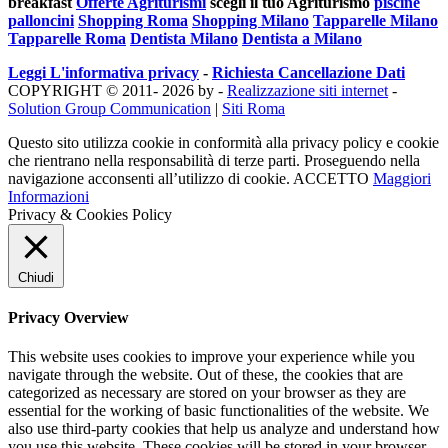
breakfast
Offerte Agriturismi
scegli il tuo Agriturismo
piscine
palloncini
Shopping Roma
Shopping Milano
Tapparelle Milano
Tapparelle Roma
Dentista Milano
Dentista a Milano
Leggi L'informativa privacy
-
Richiesta Cancellazione Dati
COPYRIGHT © 2011- 2026 by -
Realizzazione siti internet
-
Solution Group Communication
|
Siti Roma
Questo sito utilizza cookie in conformità alla privacy policy e cookie
che rientrano nella responsabilità di terze parti. Proseguendo nella
navigazione acconsenti all’utilizzo di cookie.
ACCETTO
Maggiori
Informazioni
Privacy & Cookies Policy
Chiudi
Privacy Overview
This website uses cookies to improve your experience while you
navigate through the website. Out of these, the cookies that are
categorized as necessary are stored on your browser as they are
essential for the working of basic functionalities of the website. We
also use third-party cookies that help us analyze and understand how
you use this website. These cookies will be stored in your browser