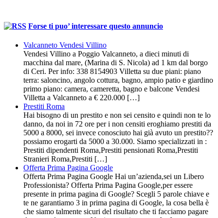
Forse ti puo’ interessare questo annuncio
Valcanneto Vendesi Villino
Vendesi Villino a Poggio Valcanneto, a dieci minuti di
macchina dal mare, (Marina di S. Nicola) ad 1 km dal borgo
di Ceri. Per info: 338 8154903 Villetta su due piani: piano
terra: saloncino, angolo cottura, bagno, ampio patio e giardino
primo piano: camera, cameretta, bagno e balcone Vendesi
Villetta a Valcanneto a € 220.000 […]
Prestiti Roma
Hai bisogno di un prestito e non sei censito e quindi non te lo
danno, da noi in 72 ore per i non censiti eroghiamo prestiti da
5000 a 8000, sei invece conosciuto hai già avuto un prestito??
possiamo erogarti da 5000 a 30.000. Siamo specializzati in :
Prestiti dipendenti Roma,Prestiti pensionati Roma,Prestiti
Stranieri Roma,Prestiti […]
Offerta Prima Pagina Google
Offerta Prima Pagina Google Hai un’azienda,sei un Libero
Professionista? Offerta Prima Pagina Google,per essere
presente in prima pagina di Google? Scegli 5 parole chiave e
te ne garantiamo 3 in prima pagina di Google, la cosa bella è
che siamo talmente sicuri del risultato che ti facciamo pagare