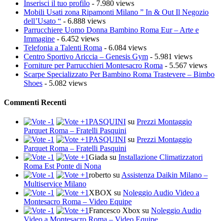
Inserisci il tuo profilo
- 7.980 views
Mobili Usati zona Ripamonti Milano ” In & Out Il Negozio
dell’Usato “
- 6.888 views
Parrucchiere Uomo Donna Bambino Roma Eur – Arte e
Immagine
- 6.452 views
Telefonia a Talenti Roma
- 6.084 views
Centro Sportivo Ariccia – Genesis Gym
- 5.981 views
Forniture per Parrucchieri Montesacro Roma
- 5.567 views
Scarpe Specializzato Per Bambino Roma Trastevere – Bimbo
Shoes
- 5.082 views
Commenti Recenti
PASQUINI
su
Prezzi Montaggio
Parquet Roma – Fratelli Pasquini
PASQUINI
su
Prezzi Montaggio
Parquet Roma – Fratelli Pasquini
Giada
su
Installazione Climatizzatori
Roma Est Ponte di Nona
roberto
su
Assistenza Daikin Milano –
Multiservice Milano
XBOX
su
Noleggio Audio Video a
Montesacro Roma – Video Equipe
Francesco Xbox
su
Noleggio Audio
Video a Montesacro Roma – Video Equipe