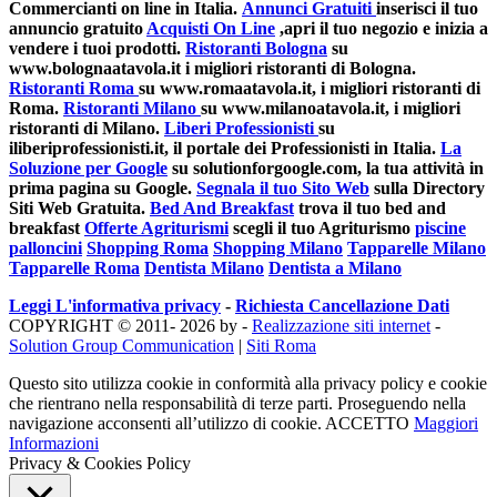
Commercianti on line in Italia.
Annunci Gratuiti
inserisci il tuo
annuncio gratuito
Acquisti On Line
,apri il tuo negozio e inizia a
vendere i tuoi prodotti.
Ristoranti Bologna
su
www.bolognaatavola.it i migliori ristoranti di Bologna.
Ristoranti Roma
su www.romaatavola.it, i migliori ristoranti di
Roma.
Ristoranti Milano
su www.milanoatavola.it, i migliori
ristoranti di Milano.
Liberi Professionisti
su
iliberiprofessionisti.it, il portale dei Professionisti in Italia.
La
Soluzione per Google
su solutionforgoogle.com, la tua attività in
prima pagina su Google.
Segnala il tuo Sito Web
sulla Directory
Siti Web Gratuita.
Bed And Breakfast
trova il tuo bed and
breakfast
Offerte Agriturismi
scegli il tuo Agriturismo
piscine
palloncini
Shopping Roma
Shopping Milano
Tapparelle Milano
Tapparelle Roma
Dentista Milano
Dentista a Milano
Leggi L'informativa privacy
-
Richiesta Cancellazione Dati
COPYRIGHT © 2011- 2026 by -
Realizzazione siti internet
-
Solution Group Communication
|
Siti Roma
Questo sito utilizza cookie in conformità alla privacy policy e cookie
che rientrano nella responsabilità di terze parti. Proseguendo nella
navigazione acconsenti all’utilizzo di cookie.
ACCETTO
Maggiori
Informazioni
Privacy & Cookies Policy