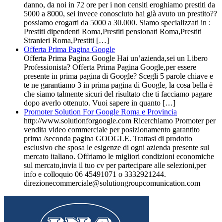
danno, da noi in 72 ore per i non censiti eroghiamo prestiti da
5000 a 8000, sei invece conosciuto hai già avuto un prestito??
possiamo erogarti da 5000 a 30.000. Siamo specializzati in :
Prestiti dipendenti Roma,Prestiti pensionati Roma,Prestiti
Stranieri Roma,Prestiti […]
Offerta Prima Pagina Google
Offerta Prima Pagina Google Hai un’azienda,sei un Libero
Professionista? Offerta Prima Pagina Google,per essere
presente in prima pagina di Google? Scegli 5 parole chiave e
te ne garantiamo 3 in prima pagina di Google, la cosa bella è
che siamo talmente sicuri del risultato che ti facciamo pagare
dopo averlo ottenuto. Vuoi sapere in quanto […]
Promoter Solution For Google Roma e Provincia
http://www.solutionforgoogle.com Ricerchiamo Promoter per
vendita video commerciale per posizionamento garantito
prima /seconda pagina GOOGLE. Trattasi di prodotto
esclusivo che sposa le esigenze di ogni azienda presente sul
mercato italiano. Offriamo le migliori condizioni economiche
sul mercato,invia il tuo cv per partecipare alle selezioni,per
info e colloquio 06 45491071 o 3332921244.
direzionecommerciale@solutiongroupcomunication.com