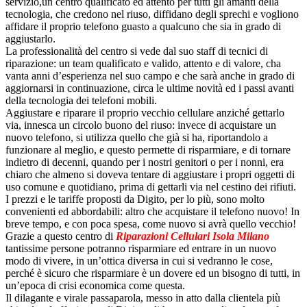
servizio,un centro qualificato ed attento per tutti gli amanti della
tecnologia, che credono nel riuso, diffidano degli sprechi e vogliono
affidare il proprio telefono guasto a qualcuno che sia in grado di
aggiustarlo.
La professionalità del centro si vede dal suo staff di tecnici di
riparazione: un team qualificato e valido, attento e di valore, cha
vanta anni d’esperienza nel suo campo e che sarà anche in grado di
aggiornarsi in continuazione, circa le ultime novità ed i passi avanti
della tecnologia dei telefoni mobili.
Aggiustare e riparare il proprio vecchio cellulare anziché gettarlo
via, innesca un circolo buono del riuso: invece di acquistare un
nuovo telefono, si utilizza quello che già si ha, riportandolo a
funzionare al meglio, e questo permette di risparmiare, e di tornare
indietro di decenni, quando per i nostri genitori o per i nonni, era
chiaro che almeno si doveva tentare di aggiustare i propri oggetti di
uso comune e quotidiano, prima di gettarli via nel cestino dei rifiuti.
I prezzi e le tariffe proposti da Digito, per lo più, sono molto
convenienti ed abbordabili: altro che acquistare il telefono nuovo! In
breve tempo, e con poca spesa, come nuovo si avrà quello vecchio!
Grazie a questo centro di
Riparazioni Cellulari Isola Milano
tantissime persone potranno risparmiare ed entrare in un nuovo
modo di vivere, in un’ottica diversa in cui si vedranno le cose,
perché è sicuro che risparmiare è un dovere ed un bisogno di tutti, in
un’epoca di crisi economica come questa.
Il dilagante e virale passaparola, messo in atto dalla clientela più