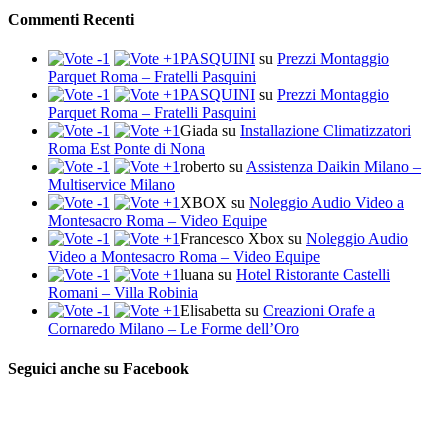
Commenti Recenti
PASQUINI
su
Prezzi Montaggio
Parquet Roma – Fratelli Pasquini
PASQUINI
su
Prezzi Montaggio
Parquet Roma – Fratelli Pasquini
Giada
su
Installazione Climatizzatori
Roma Est Ponte di Nona
roberto
su
Assistenza Daikin Milano –
Multiservice Milano
XBOX
su
Noleggio Audio Video a
Montesacro Roma – Video Equipe
Francesco Xbox
su
Noleggio Audio
Video a Montesacro Roma – Video Equipe
luana
su
Hotel Ristorante Castelli
Romani – Villa Robinia
Elisabetta
su
Creazioni Orafe a
Cornaredo Milano – Le Forme dell’Oro
Seguici anche su Facebook