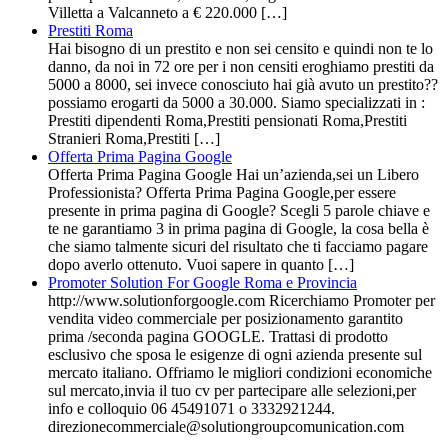
Villetta a Valcanneto a € 220.000 […]
Prestiti Roma
Hai bisogno di un prestito e non sei censito e quindi non te lo
danno, da noi in 72 ore per i non censiti eroghiamo prestiti da
5000 a 8000, sei invece conosciuto hai già avuto un prestito??
possiamo erogarti da 5000 a 30.000. Siamo specializzati in :
Prestiti dipendenti Roma,Prestiti pensionati Roma,Prestiti
Stranieri Roma,Prestiti […]
Offerta Prima Pagina Google
Offerta Prima Pagina Google Hai un’azienda,sei un Libero
Professionista? Offerta Prima Pagina Google,per essere
presente in prima pagina di Google? Scegli 5 parole chiave e
te ne garantiamo 3 in prima pagina di Google, la cosa bella è
che siamo talmente sicuri del risultato che ti facciamo pagare
dopo averlo ottenuto. Vuoi sapere in quanto […]
Promoter Solution For Google Roma e Provincia
http://www.solutionforgoogle.com Ricerchiamo Promoter per
vendita video commerciale per posizionamento garantito
prima /seconda pagina GOOGLE. Trattasi di prodotto
esclusivo che sposa le esigenze di ogni azienda presente sul
mercato italiano. Offriamo le migliori condizioni economiche
sul mercato,invia il tuo cv per partecipare alle selezioni,per
info e colloquio 06 45491071 o 3332921244.
direzionecommerciale@solutiongroupcomunication.com