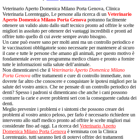
Veterinario Aperto Domenica Milano Porta Genova, Clinica
Veterinaria Lorenteggio, Le persone alla ricerca di un
Veterinario
Aperto Domenica Milano Porta Genova
potranno facilmente
ottenere un valido aiuto dallo staff tecnico pronto ad offrire le scelte
migliori in assoluto per ottenere dei vantaggi incredibili e pronti ad
offrire tutto quello di cui avete sempre avuto bisogno.
Un cane può essere sano per molti anni ma un controllo periodico e
le vaccinazioni obbligatorie sono necessarie per mantenere al sicuro
il cane e tutte le persone che amano gli animali, per questo motivo è
fondamentale avere un programma medico chiaro e pronto a fornire
tutte le informazioni sulla salute dell’animale.
Non dimenticatevi che il
Veterinario Aperto Domenica Milano
Porta Genova
offre trattamenti e cure di controllo immediate, non
dovrete far altro che conoscere e conquistare le ipotesi migliori per la
salute del vostro amico. Che ne pensate di un controllo periodico dei
denti? Spesso i padroni si dimenticano che anche i cani possono
contrarre la carie e avere problemi seri con la conseguente caduta dei
denti.
Meglio prevenire i problemi e i sintomi che possono creare dei
problemi al vostro amico peloso, per farlo è necessario richiedere un
intervento allo staff medico pronto ad offrire le scelte migliori mai
considerate fino ad oggi. La ricerca del
Veterinario Aperto
Domenica Milano Porta Genova
è terminata con la Clinica
Lorenteggio, tutti saranno lieti di potervi offrire dei trattamenti