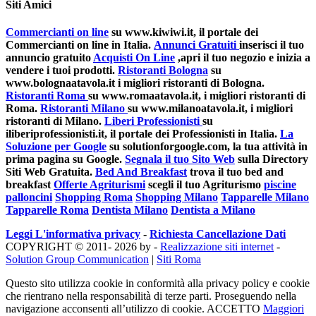
Siti Amici
Commercianti on line
su www.kiwiwi.it, il portale dei
Commercianti on line in Italia.
Annunci Gratuiti
inserisci il tuo
annuncio gratuito
Acquisti On Line
,apri il tuo negozio e inizia a
vendere i tuoi prodotti.
Ristoranti Bologna
su
www.bolognaatavola.it i migliori ristoranti di Bologna.
Ristoranti Roma
su www.romaatavola.it, i migliori ristoranti di
Roma.
Ristoranti Milano
su www.milanoatavola.it, i migliori
ristoranti di Milano.
Liberi Professionisti
su
iliberiprofessionisti.it, il portale dei Professionisti in Italia.
La
Soluzione per Google
su solutionforgoogle.com, la tua attività in
prima pagina su Google.
Segnala il tuo Sito Web
sulla Directory
Siti Web Gratuita.
Bed And Breakfast
trova il tuo bed and
breakfast
Offerte Agriturismi
scegli il tuo Agriturismo
piscine
palloncini
Shopping Roma
Shopping Milano
Tapparelle Milano
Tapparelle Roma
Dentista Milano
Dentista a Milano
Leggi L'informativa privacy
-
Richiesta Cancellazione Dati
COPYRIGHT © 2011- 2026 by -
Realizzazione siti internet
-
Solution Group Communication
|
Siti Roma
Questo sito utilizza cookie in conformità alla privacy policy e cookie
che rientrano nella responsabilità di terze parti. Proseguendo nella
navigazione acconsenti all’utilizzo di cookie.
ACCETTO
Maggiori