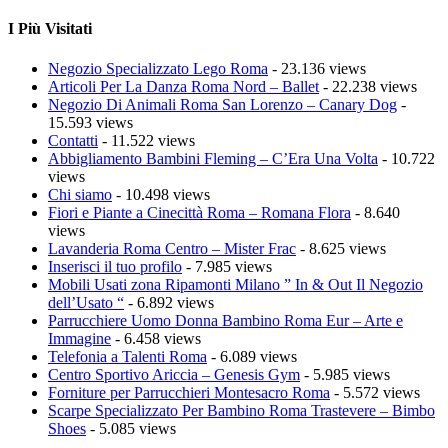
I Più Visitati
Negozio Specializzato Lego Roma
- 23.136 views
Articoli Per La Danza Roma Nord – Ballet
- 22.238 views
Negozio Di Animali Roma San Lorenzo – Canary Dog
-
15.593 views
Contatti
- 11.522 views
Abbigliamento Bambini Fleming – C’Era Una Volta
- 10.722
views
Chi siamo
- 10.498 views
Fiori e Piante a Cinecittà Roma – Romana Flora
- 8.640
views
Lavanderia Roma Centro – Mister Frac
- 8.625 views
Inserisci il tuo profilo
- 7.985 views
Mobili Usati zona Ripamonti Milano ” In & Out Il Negozio
dell’Usato “
- 6.892 views
Parrucchiere Uomo Donna Bambino Roma Eur – Arte e
Immagine
- 6.458 views
Telefonia a Talenti Roma
- 6.089 views
Centro Sportivo Ariccia – Genesis Gym
- 5.985 views
Forniture per Parrucchieri Montesacro Roma
- 5.572 views
Scarpe Specializzato Per Bambino Roma Trastevere – Bimbo
Shoes
- 5.085 views