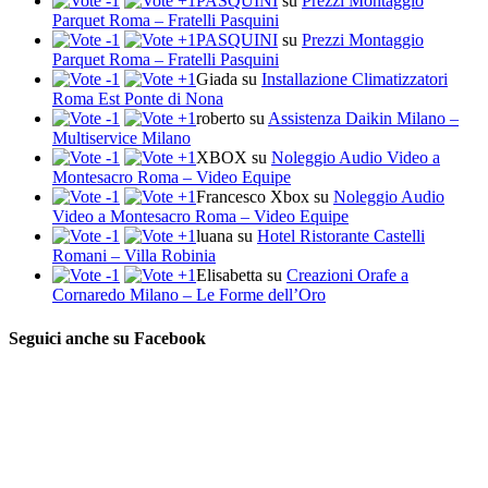
PASQUINI
su
Prezzi Montaggio
Parquet Roma – Fratelli Pasquini
PASQUINI
su
Prezzi Montaggio
Parquet Roma – Fratelli Pasquini
Giada
su
Installazione Climatizzatori
Roma Est Ponte di Nona
roberto
su
Assistenza Daikin Milano –
Multiservice Milano
XBOX
su
Noleggio Audio Video a
Montesacro Roma – Video Equipe
Francesco Xbox
su
Noleggio Audio
Video a Montesacro Roma – Video Equipe
luana
su
Hotel Ristorante Castelli
Romani – Villa Robinia
Elisabetta
su
Creazioni Orafe a
Cornaredo Milano – Le Forme dell’Oro
Seguici anche su Facebook