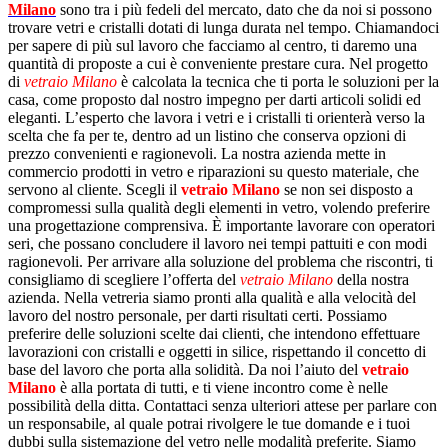
Milano
sono tra i più fedeli del mercato, dato che da noi si possono
trovare vetri e cristalli dotati di lunga durata nel tempo. Chiamandoci
per sapere di più sul lavoro che facciamo al centro, ti daremo una
quantità di proposte a cui è conveniente prestare cura. Nel progetto
di
vetraio Milano
è calcolata la tecnica che ti porta le soluzioni per la
casa, come proposto dal nostro impegno per darti articoli solidi ed
eleganti. L’esperto che lavora i vetri e i cristalli ti orienterà verso la
scelta che fa per te, dentro ad un listino che conserva opzioni di
prezzo convenienti e ragionevoli. La nostra azienda mette in
commercio prodotti in vetro e riparazioni su questo materiale, che
servono al cliente. Scegli il
vetraio Milano
se non sei disposto a
compromessi sulla qualità degli elementi in vetro, volendo preferire
una progettazione comprensiva. È importante lavorare con operatori
seri, che possano concludere il lavoro nei tempi pattuiti e con modi
ragionevoli. Per arrivare alla soluzione del problema che riscontri, ti
consigliamo di scegliere l’offerta del
vetraio Milano
della nostra
azienda. Nella vetreria siamo pronti alla qualità e alla velocità del
lavoro del nostro personale, per darti risultati certi. Possiamo
preferire delle soluzioni scelte dai clienti, che intendono effettuare
lavorazioni con cristalli e oggetti in silice, rispettando il concetto di
base del lavoro che porta alla solidità. Da noi l’aiuto del
vetraio
Milano
è alla portata di tutti, e ti viene incontro come è nelle
possibilità della ditta. Contattaci senza ulteriori attese per parlare con
un responsabile, al quale potrai rivolgere le tue domande e i tuoi
dubbi sulla sistemazione del vetro nelle modalità preferite. Siamo