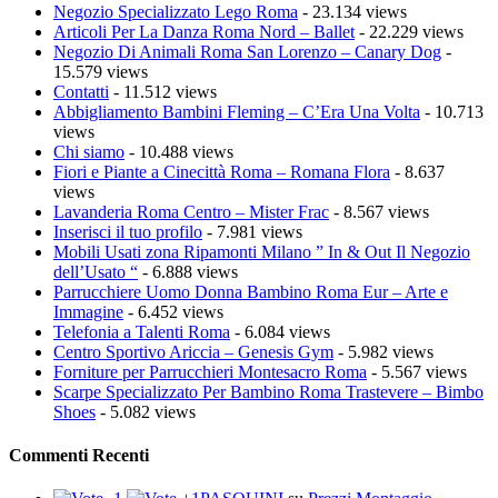
Negozio Specializzato Lego Roma
- 23.134 views
Articoli Per La Danza Roma Nord – Ballet
- 22.229 views
Negozio Di Animali Roma San Lorenzo – Canary Dog
-
15.579 views
Contatti
- 11.512 views
Abbigliamento Bambini Fleming – C’Era Una Volta
- 10.713
views
Chi siamo
- 10.488 views
Fiori e Piante a Cinecittà Roma – Romana Flora
- 8.637
views
Lavanderia Roma Centro – Mister Frac
- 8.567 views
Inserisci il tuo profilo
- 7.981 views
Mobili Usati zona Ripamonti Milano ” In & Out Il Negozio
dell’Usato “
- 6.888 views
Parrucchiere Uomo Donna Bambino Roma Eur – Arte e
Immagine
- 6.452 views
Telefonia a Talenti Roma
- 6.084 views
Centro Sportivo Ariccia – Genesis Gym
- 5.982 views
Forniture per Parrucchieri Montesacro Roma
- 5.567 views
Scarpe Specializzato Per Bambino Roma Trastevere – Bimbo
Shoes
- 5.082 views
Commenti Recenti