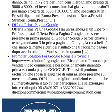
danno, da noi in 72 ore per i non censiti eroghiamo prestiti da
5000 a 8000, sei invece conosciuto hai già avuto un prestito??
possiamo erogarti da 5000 a 30.000. Siamo specializzati in :
Prestiti dipendenti Roma,Prestiti pensionati Roma,Prestiti
Stranieri Roma,Prestiti […]
Offerta Prima Pagina Google
Offerta Prima Pagina Google Hai un’azienda,sei un Libero
Professionista? Offerta Prima Pagina Google,per essere
presente in prima pagina di Google? Scegli 5 parole chiave e
te ne garantiamo 3 in prima pagina di Google, la cosa bella è
che siamo talmente sicuri del risultato che ti facciamo pagare
dopo averlo ottenuto. Vuoi sapere in quanto […]
Promoter Solution For Google Roma e Provincia
http://www.solutionforgoogle.com Ricerchiamo Promoter per
vendita video commerciale per posizionamento garantito
prima /seconda pagina GOOGLE. Trattasi di prodotto
esclusivo che sposa le esigenze di ogni azienda presente sul
mercato italiano. Offriamo le migliori condizioni economiche
sul mercato,invia il tuo cv per partecipare alle selezioni,per
info e colloquio 06 45491071 o 3332921244.
direzionecommerciale@solutiongroupcomunication.com