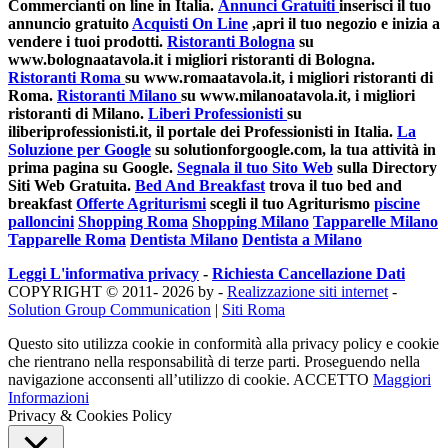
Commercianti on line in Italia.
Annunci Gratuiti
inserisci il tuo
annuncio gratuito
Acquisti On Line
,apri il tuo negozio e inizia a
vendere i tuoi prodotti.
Ristoranti Bologna
su
www.bolognaatavola.it i migliori ristoranti di Bologna.
Ristoranti Roma
su www.romaatavola.it, i migliori ristoranti di
Roma.
Ristoranti Milano
su www.milanoatavola.it, i migliori
ristoranti di Milano.
Liberi Professionisti
su
iliberiprofessionisti.it, il portale dei Professionisti in Italia.
La
Soluzione per Google
su solutionforgoogle.com, la tua attività in
prima pagina su Google.
Segnala il tuo Sito Web
sulla Directory
Siti Web Gratuita.
Bed And Breakfast
trova il tuo bed and
breakfast
Offerte Agriturismi
scegli il tuo Agriturismo
piscine
palloncini
Shopping Roma
Shopping Milano
Tapparelle Milano
Tapparelle Roma
Dentista Milano
Dentista a Milano
Leggi L'informativa privacy
-
Richiesta Cancellazione Dati
COPYRIGHT © 2011- 2026 by -
Realizzazione siti internet
-
Solution Group Communication
|
Siti Roma
Questo sito utilizza cookie in conformità alla privacy policy e cookie
che rientrano nella responsabilità di terze parti. Proseguendo nella
navigazione acconsenti all’utilizzo di cookie.
ACCETTO
Maggiori
Informazioni
Privacy & Cookies Policy