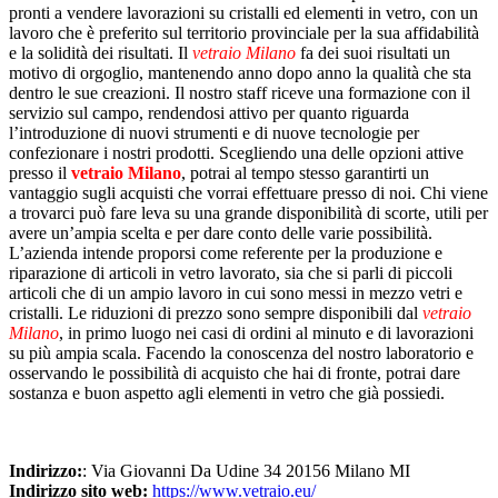
pronti a vendere lavorazioni su cristalli ed elementi in vetro, con un
lavoro che è preferito sul territorio provinciale per la sua affidabilità
e la solidità dei risultati. Il
vetraio Milano
fa dei suoi risultati un
motivo di orgoglio, mantenendo anno dopo anno la qualità che sta
dentro le sue creazioni. Il nostro staff riceve una formazione con il
servizio sul campo, rendendosi attivo per quanto riguarda
l’introduzione di nuovi strumenti e di nuove tecnologie per
confezionare i nostri prodotti. Scegliendo una delle opzioni attive
presso il
vetraio Milano
, potrai al tempo stesso garantirti un
vantaggio sugli acquisti che vorrai effettuare presso di noi. Chi viene
a trovarci può fare leva su una grande disponibilità di scorte, utili per
avere un’ampia scelta e per dare conto delle varie possibilità.
L’azienda intende proporsi come referente per la produzione e
riparazione di articoli in vetro lavorato, sia che si parli di piccoli
articoli che di un ampio lavoro in cui sono messi in mezzo vetri e
cristalli. Le riduzioni di prezzo sono sempre disponibili dal
vetraio
Milano
, in primo luogo nei casi di ordini al minuto e di lavorazioni
su più ampia scala. Facendo la conoscenza del nostro laboratorio e
osservando le possibilità di acquisto che hai di fronte, potrai dare
sostanza e buon aspetto agli elementi in vetro che già possiedi.
Indirizzo:
: Via Giovanni Da Udine 34 20156 Milano MI
Indirizzo sito web:
https://www.vetraio.eu/