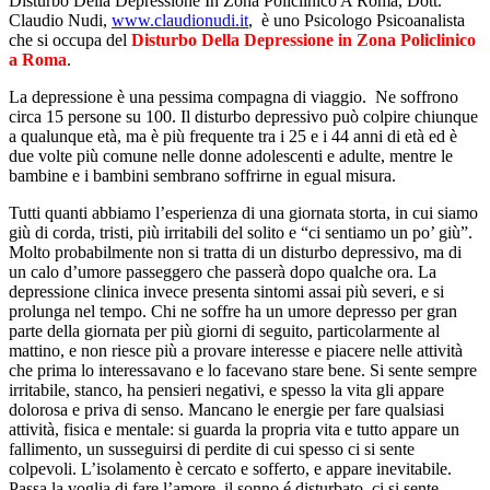
Disturbo Della Depressione In Zona Policlinico A Roma, Dott.
Claudio Nudi,
www.claudionudi.it
, è uno Psicologo Psicoanalista
che si occupa del
Disturbo Della Depressione in Zona Policlinico
a Roma
.
La depressione è una pessima compagna di viaggio. Ne soffrono
circa 15 persone su 100. Il disturbo depressivo può colpire chiunque
a qualunque età, ma è più frequente tra i 25 e i 44 anni di età ed è
due volte più comune nelle donne adolescenti e adulte, mentre le
bambine e i bambini sembrano soffrirne in egual misura.
Tutti quanti abbiamo l’esperienza di una giornata storta, in cui siamo
giù di corda, tristi, più irritabili del solito e “ci sentiamo un po’ giù”.
Molto probabilmente non si tratta di un disturbo depressivo, ma di
un calo d’umore passeggero che passerà dopo qualche ora. La
depressione clinica invece presenta sintomi assai più severi, e si
prolunga nel tempo. Chi ne soffre ha un umore depresso per gran
parte della giornata per più giorni di seguito, particolarmente al
mattino, e non riesce più a provare interesse e piacere nelle attività
che prima lo interessavano e lo facevano stare bene. Si sente sempre
irritabile, stanco, ha pensieri negativi, e spesso la vita gli appare
dolorosa e priva di senso. Mancano le energie per fare qualsiasi
attività, fisica e mentale: si guarda la propria vita e tutto appare un
fallimento, un susseguirsi di perdite di cui spesso ci si sente
colpevoli. L’isolamento è cercato e sofferto, e appare inevitabile.
Passa la voglia di fare l’amore, il sonno é disturbato, ci si sente