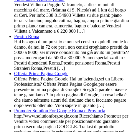
Vendesi Villino a Poggio Valcanneto, a dieci minuti di
macchina dal mare, (Marina di S. Nicola) ad 1 km dal borgo
di Ceri. Per info: 338 8154903 Villetta su due piani: piano
terra: saloncino, angolo cottura, bagno, ampio patio e giardino
primo piano: camera, cameretta, bagno e balcone Vendesi
Villetta a Valcanneto a € 220.000 […]
Prestiti Roma
Hai bisogno di un prestito e non sei censito e quindi non te lo
danno, da noi in 72 ore per i non censiti eroghiamo prestiti da
5000 a 8000, sei invece conosciuto hai già avuto un prestito??
possiamo erogarti da 5000 a 30.000. Siamo specializzati in :
Prestiti dipendenti Roma,Prestiti pensionati Roma,Prestiti
Stranieri Roma,Prestiti […]
Offerta Prima Pagina Google
Offerta Prima Pagina Google Hai un’azienda,sei un Libero
Professionista? Offerta Prima Pagina Google,per essere
presente in prima pagina di Google? Scegli 5 parole chiave e
te ne garantiamo 3 in prima pagina di Google, la cosa bella è
che siamo talmente sicuri del risultato che ti facciamo pagare
dopo averlo ottenuto. Vuoi sapere in quanto […]
Promoter Solution For Google Roma e Provincia
http://www.solutionforgoogle.com Ricerchiamo Promoter per
vendita video commerciale per posizionamento garantito
prima /seconda pagina GOOGLE. Trattasi di prodotto
esclusivo che sposa le esigenze di ogni azienda presente sul