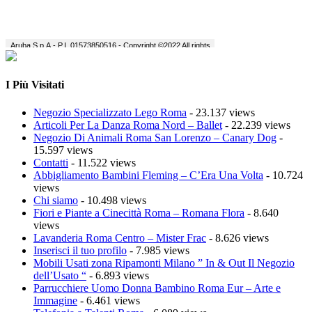
I Più Visitati
Negozio Specializzato Lego Roma
- 23.137 views
Articoli Per La Danza Roma Nord – Ballet
- 22.239 views
Negozio Di Animali Roma San Lorenzo – Canary Dog
-
15.597 views
Contatti
- 11.522 views
Abbigliamento Bambini Fleming – C’Era Una Volta
- 10.724
views
Chi siamo
- 10.498 views
Fiori e Piante a Cinecittà Roma – Romana Flora
- 8.640
views
Lavanderia Roma Centro – Mister Frac
- 8.626 views
Inserisci il tuo profilo
- 7.985 views
Mobili Usati zona Ripamonti Milano ” In & Out Il Negozio
dell’Usato “
- 6.893 views
Parrucchiere Uomo Donna Bambino Roma Eur – Arte e
Immagine
- 6.461 views