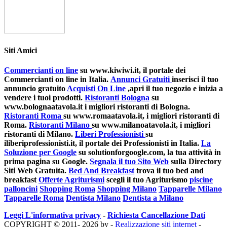
Siti Amici
Commercianti on line
su www.kiwiwi.it, il portale dei
Commercianti on line in Italia.
Annunci Gratuiti
inserisci il tuo
annuncio gratuito
Acquisti On Line
,apri il tuo negozio e inizia a
vendere i tuoi prodotti.
Ristoranti Bologna
su
www.bolognaatavola.it i migliori ristoranti di Bologna.
Ristoranti Roma
su www.romaatavola.it, i migliori ristoranti di
Roma.
Ristoranti Milano
su www.milanoatavola.it, i migliori
ristoranti di Milano.
Liberi Professionisti
su
iliberiprofessionisti.it, il portale dei Professionisti in Italia.
La
Soluzione per Google
su solutionforgoogle.com, la tua attività in
prima pagina su Google.
Segnala il tuo Sito Web
sulla Directory
Siti Web Gratuita.
Bed And Breakfast
trova il tuo bed and
breakfast
Offerte Agriturismi
scegli il tuo Agriturismo
piscine
palloncini
Shopping Roma
Shopping Milano
Tapparelle Milano
Tapparelle Roma
Dentista Milano
Dentista a Milano
Leggi L'informativa privacy
-
Richiesta Cancellazione Dati
COPYRIGHT © 2011- 2026 by -
Realizzazione siti internet
-