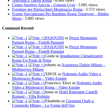
Telefonia a Talenti Roma
- 6.089 views
Centro Sportivo Ariccia – Genesis Gym
- 5.985 views
Forniture per Parrucchieri Montesacro Roma
- 5.572 views
Scarpe Specializzato Per Bambino Roma Trastevere – Bimbo
Shoes
- 5.085 views
Commenti Recenti
PASQUINI
su
Prezzi Montaggio
Parquet Roma – Fratelli Pasquini
PASQUINI
su
Prezzi Montaggio
Parquet Roma – Fratelli Pasquini
Giada
su
Installazione Climatizzatori
Roma Est Ponte di Nona
roberto
su
Assistenza Daikin Milano –
Multiservice Milano
XBOX
su
Noleggio Audio Video a
Montesacro Roma – Video Equipe
Francesco Xbox
su
Noleggio Audio
Video a Montesacro Roma – Video Equipe
luana
su
Hotel Ristorante Castelli
Romani – Villa Robinia
Elisabetta
su
Creazioni Orafe a
Cornaredo Milano – Le Forme dell’Oro