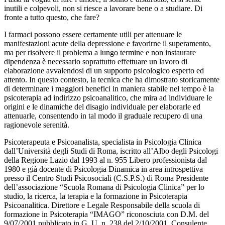
inutili e colpevoli, non si riesce a lavorare bene o a studiare. Di
fronte a tutto questo, che fare?
I farmaci possono essere certamente utili per attenuare le
manifestazioni acute della depressione e favorirne il superamento,
ma per risolvere il problema a lungo termine e non instaurare
dipendenza è necessario soprattutto effettuare un lavoro di
elaborazione avvalendosi di un supporto psicologico esperto ed
attento. In questo contesto, la tecnica che ha dimostrato storicamente
di determinare i maggiori benefici in maniera stabile nel tempo è la
psicoterapia ad indirizzo psicoanalitico, che mira ad individuare le
origini e le dinamiche del disagio individuale per elaborarle ed
attenuarle, consentendo in tal modo il graduale recupero di una
ragionevole serenità.
Psicoterapeuta e Psicoanalista, specialista in Psicologia Clinica
dall’Università degli Studi di Roma, iscritto all’Albo degli Psicologi
della Regione Lazio dal 1993 al n. 955 Libero professionista dal
1980 e già docente di Psicologia Dinamica in area introspettiva
presso il Centro Studi Psicosociali (C.S.P.S.) di Roma Presidente
dell’associazione “Scuola Romana di Psicologia Clinica” per lo
studio, la ricerca, la terapia e la formazione in Psicoterapia
Psicoanalitica. Direttore e Legale Responsabile della scuola di
formazione in Psicoterapia “IMAGO” riconosciuta con D.M. del
9/07/2001 pubblicato in G. U. n. 238 del 2/10/2001. Consulente