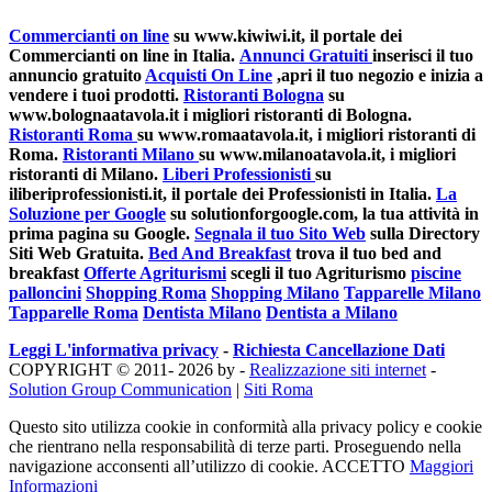
Commercianti on line
su www.kiwiwi.it, il portale dei
Commercianti on line in Italia.
Annunci Gratuiti
inserisci il tuo
annuncio gratuito
Acquisti On Line
,apri il tuo negozio e inizia a
vendere i tuoi prodotti.
Ristoranti Bologna
su
www.bolognaatavola.it i migliori ristoranti di Bologna.
Ristoranti Roma
su www.romaatavola.it, i migliori ristoranti di
Roma.
Ristoranti Milano
su www.milanoatavola.it, i migliori
ristoranti di Milano.
Liberi Professionisti
su
iliberiprofessionisti.it, il portale dei Professionisti in Italia.
La
Soluzione per Google
su solutionforgoogle.com, la tua attività in
prima pagina su Google.
Segnala il tuo Sito Web
sulla Directory
Siti Web Gratuita.
Bed And Breakfast
trova il tuo bed and
breakfast
Offerte Agriturismi
scegli il tuo Agriturismo
piscine
palloncini
Shopping Roma
Shopping Milano
Tapparelle Milano
Tapparelle Roma
Dentista Milano
Dentista a Milano
Leggi L'informativa privacy
-
Richiesta Cancellazione Dati
COPYRIGHT © 2011- 2026 by -
Realizzazione siti internet
-
Solution Group Communication
|
Siti Roma
Questo sito utilizza cookie in conformità alla privacy policy e cookie
che rientrano nella responsabilità di terze parti. Proseguendo nella
navigazione acconsenti all’utilizzo di cookie.
ACCETTO
Maggiori
Informazioni