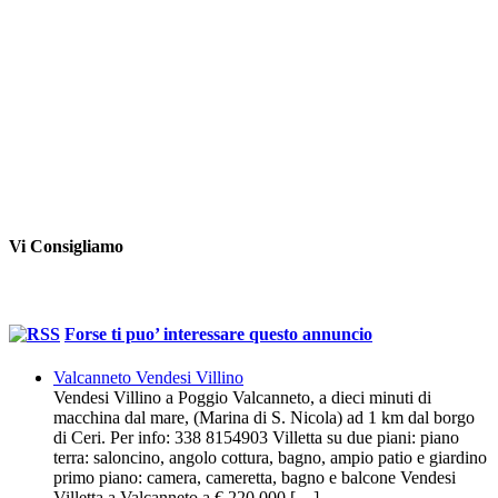
Vi Consigliamo
Forse ti puo’ interessare questo annuncio
Valcanneto Vendesi Villino
Vendesi Villino a Poggio Valcanneto, a dieci minuti di
macchina dal mare, (Marina di S. Nicola) ad 1 km dal borgo
di Ceri. Per info: 338 8154903 Villetta su due piani: piano
terra: saloncino, angolo cottura, bagno, ampio patio e giardino
primo piano: camera, cameretta, bagno e balcone Vendesi
Villetta a Valcanneto a € 220.000 […]