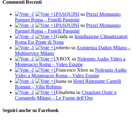
Commenti Recenti
PASQUINI
su
Prezzi Montaggio
Parquet Roma – Fratelli Pasquini
PASQUINI
su
Prezzi Montaggio
Parquet Roma – Fratelli Pasquini
Giada
su
Installazione Climatizzatori
Roma Est Ponte di Nona
roberto
su
Assistenza Daikin Milano –
Multiservice Milano
XBOX
su
Noleggio Audio Video a
Montesacro Roma – Video Equipe
Francesco Xbox
su
Noleggio Audio
Video a Montesacro Roma – Video Equipe
luana
su
Hotel Ristorante Castelli
Romani – Villa Robinia
Elisabetta
su
Creazioni Orafe a
Cornaredo Milano – Le Forme dell’Oro
Seguici anche su Facebook