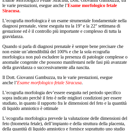
Esame Morfologico Fetale Siracusa, Dott. Giovanni Gambuzza, tra
le varie prestazioni, esegue anche l’
Esame morfologico fetale
Siracusa
.
L’ecografia morfologica è un esame strumentale fondamentale nella
diagnosi prenatale, viene eseguita tra la 19° e la 22° settimana di
gestazione ed è il controllo più importante e complesso di tutta la
gravidanza.
Quando si parla di diagnosi prenatale è sempre bene precisare che
non esiste un’attendibilità del 100% e che la sola ecografia
morfologica non può escludere la presenza di patologie complesse o
anomalie congenite che possono manifestarsi nelle fasi più avanzate
della gravidanza o successivamente alla nascita.
Il Dott. Giovanni Gambuzza, tra le varie prestazioni, esegue
anche l’
Esame morfologico fetale Siracusa
.
L’ecografia morfologia dev’essere eseguita nel periodo specifico
sopra indicato perchè il feto è nelle migliori condizioni per essere
studiato, in quanto il rapporto fra le dimensioni del feto e la quantità
di liquido amniotico è ottimale
L’ecografia morfologica prevede la valutazione delle dimensioni del
feto (biometria fetale), dell’impianto e della struttura della placenta,
della quantità di liquido amniotico e fornisce soprattutto uno studio