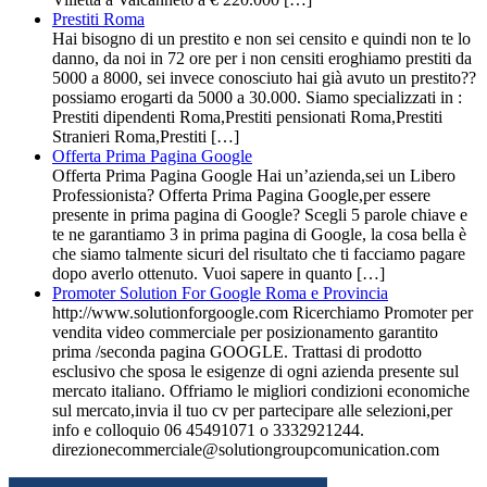
Prestiti Roma
Hai bisogno di un prestito e non sei censito e quindi non te lo
danno, da noi in 72 ore per i non censiti eroghiamo prestiti da
5000 a 8000, sei invece conosciuto hai già avuto un prestito??
possiamo erogarti da 5000 a 30.000. Siamo specializzati in :
Prestiti dipendenti Roma,Prestiti pensionati Roma,Prestiti
Stranieri Roma,Prestiti […]
Offerta Prima Pagina Google
Offerta Prima Pagina Google Hai un’azienda,sei un Libero
Professionista? Offerta Prima Pagina Google,per essere
presente in prima pagina di Google? Scegli 5 parole chiave e
te ne garantiamo 3 in prima pagina di Google, la cosa bella è
che siamo talmente sicuri del risultato che ti facciamo pagare
dopo averlo ottenuto. Vuoi sapere in quanto […]
Promoter Solution For Google Roma e Provincia
http://www.solutionforgoogle.com Ricerchiamo Promoter per
vendita video commerciale per posizionamento garantito
prima /seconda pagina GOOGLE. Trattasi di prodotto
esclusivo che sposa le esigenze di ogni azienda presente sul
mercato italiano. Offriamo le migliori condizioni economiche
sul mercato,invia il tuo cv per partecipare alle selezioni,per
info e colloquio 06 45491071 o 3332921244.
direzionecommerciale@solutiongroupcomunication.com