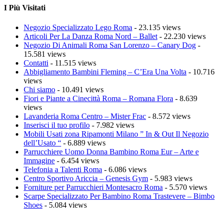
I Più Visitati
Negozio Specializzato Lego Roma
- 23.135 views
Articoli Per La Danza Roma Nord – Ballet
- 22.230 views
Negozio Di Animali Roma San Lorenzo – Canary Dog
-
15.581 views
Contatti
- 11.515 views
Abbigliamento Bambini Fleming – C’Era Una Volta
- 10.716
views
Chi siamo
- 10.491 views
Fiori e Piante a Cinecittà Roma – Romana Flora
- 8.639
views
Lavanderia Roma Centro – Mister Frac
- 8.572 views
Inserisci il tuo profilo
- 7.982 views
Mobili Usati zona Ripamonti Milano ” In & Out Il Negozio
dell’Usato “
- 6.889 views
Parrucchiere Uomo Donna Bambino Roma Eur – Arte e
Immagine
- 6.454 views
Telefonia a Talenti Roma
- 6.086 views
Centro Sportivo Ariccia – Genesis Gym
- 5.983 views
Forniture per Parrucchieri Montesacro Roma
- 5.570 views
Scarpe Specializzato Per Bambino Roma Trastevere – Bimbo
Shoes
- 5.084 views