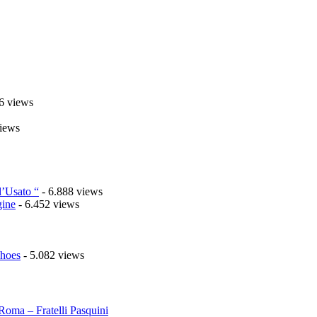
6 views
iews
l’Usato “
- 6.888 views
gine
- 6.452 views
Shoes
- 5.082 views
Roma – Fratelli Pasquini