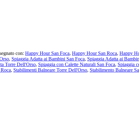
segnato con:
Happy Hour San Foca
,
Happy Hour San Roca
,
Happy Ho
'Orso
,
Spiaggia Adatta ai Bambini San Foca
,
Spiaggia Adatta ai Bambi
ta Torre Dell'Orso
,
Spiaggia con Calette Naturali San Foca
,
Spiaggia c
n Roca
,
Stabilimenti Balneare Torre Dell'Orso
,
Stabilimento Balneare S