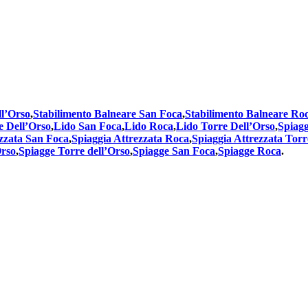
l’Orso
,
Stabilimento Balneare San Foca
,
Stabilimento Balneare Ro
e Dell’Orso
,
Lido San Foca
,
Lido Roca
,
Lido Torre Dell’Orso
,
Spiagg
ezzata San Foca
,
Spiaggia Attrezzata Roca
,
Spiaggia Attrezzata Torr
Orso
,
Spiagge Torre dell’Orso
,
Spiagge San Foca
,
Spiagge Roca
.