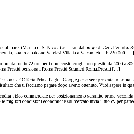
 dal mare, (Marina di S. Nicola) ad 1 km dal borgo di Ceri. Per info: 33
meretta, bagno e balcone Vendesi Villetta a Valcanneto a € 220.000 […]
danno, da noi in 72 ore per i non censiti eroghiamo prestiti da 5000 a 80
oma,Prestiti pensionati Roma,Prestiti Stranieri Roma,Prestiti […]
ssionista? Offerta Prima Pagina Google,per essere presente in prima p
risultato che ti facciamo pagare dopo averlo ottenuto. Vuoi sapere in q
ndita video commerciale per posizionamento garantito prima /seconda 
o le migliori condizioni economiche sul mercato,invia il tuo cv per par