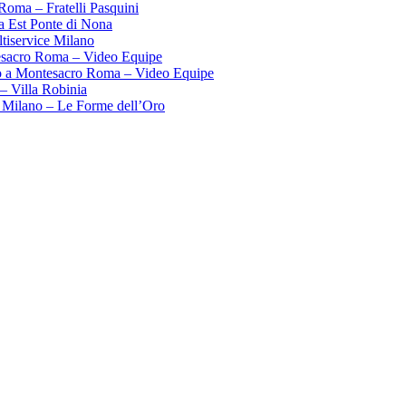
Roma – Fratelli Pasquini
ma Est Ponte di Nona
tiservice Milano
esacro Roma – Video Equipe
o a Montesacro Roma – Video Equipe
– Villa Robinia
 Milano – Le Forme dell’Oro