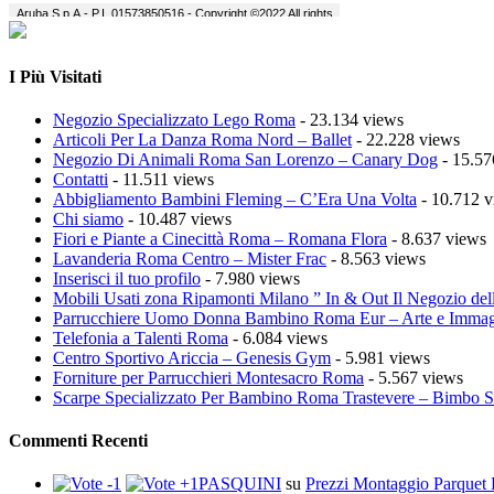
I Più Visitati
Negozio Specializzato Lego Roma
- 23.134 views
Articoli Per La Danza Roma Nord – Ballet
- 22.228 views
Negozio Di Animali Roma San Lorenzo – Canary Dog
- 15.57
Contatti
- 11.511 views
Abbigliamento Bambini Fleming – C’Era Una Volta
- 10.712 v
Chi siamo
- 10.487 views
Fiori e Piante a Cinecittà Roma – Romana Flora
- 8.637 views
Lavanderia Roma Centro – Mister Frac
- 8.563 views
Inserisci il tuo profilo
- 7.980 views
Mobili Usati zona Ripamonti Milano ” In & Out Il Negozio del
Parrucchiere Uomo Donna Bambino Roma Eur – Arte e Imma
Telefonia a Talenti Roma
- 6.084 views
Centro Sportivo Ariccia – Genesis Gym
- 5.981 views
Forniture per Parrucchieri Montesacro Roma
- 5.567 views
Scarpe Specializzato Per Bambino Roma Trastevere – Bimbo 
Commenti Recenti
PASQUINI
su
Prezzi Montaggio Parquet 