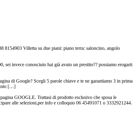
8 8154903 Villetta su due piani: piano terra: saloncino, angolo
00, sei invece conosciuto hai già avuto un prestito?? possiamo erogarti
agina di Google? Scegli 5 parole chiave e te ne garantiamo 3 in prima
uanto […]
pagina GOOGLE. Trattasi di prodotto esclusivo che sposa le
tecipare alle selezioni,per info e colloquio 06 45491071 o 3332921244.