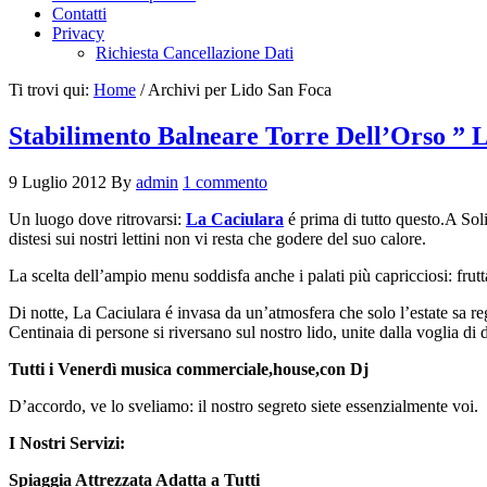
Contatti
Privacy
Richiesta Cancellazione Dati
Ti trovi qui:
Home
/
Archivi per Lido San Foca
Stabilimento Balneare Torre Dell’Orso ” 
9 Luglio 2012
By
admin
1 commento
Un luogo dove ritrovarsi:
La Caciulara
é prima di tutto questo.A Soli
distesi sui nostri lettini non vi resta che godere del suo calore.
La scelta dell’ampio menu soddisfa anche i palati più capricciosi: frutta
Di notte, La Caciulara é invasa da un’atmosfera che solo l’estate sa reg
Centinaia di persone si riversano sul nostro lido, unite dalla voglia di d
Tutti i Venerdì musica commerciale,house,con Dj
D’accordo, ve lo sveliamo: il nostro segreto siete essenzialmente voi.
I Nostri Servizi:
Spiaggia Attrezzata Adatta a Tutti