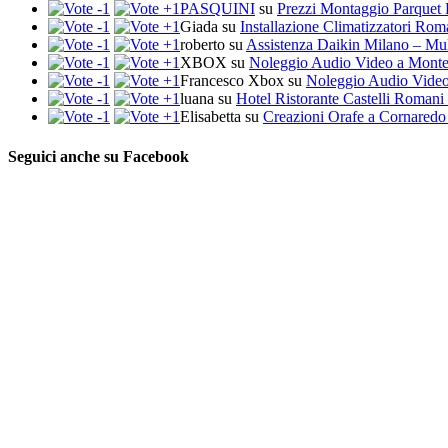
PASQUINI
su
Prezzi Montaggio Parquet 
Giada
su
Installazione Climatizzatori Ro
roberto
su
Assistenza Daikin Milano – Mul
XBOX
su
Noleggio Audio Video a Mont
Francesco Xbox
su
Noleggio Audio Vide
luana
su
Hotel Ristorante Castelli Romani 
Elisabetta
su
Creazioni Orafe a Cornaredo
Seguici anche su Facebook