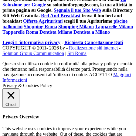
Soluzione per Google
su solutionforgoogle.com, la tua attività in
prima pagina su Google.
Segnala il tuo Sito Web
sulla Directory
Siti Web Gratuita.
Bed And Breakfast
trova il tuo bed and
breakfast
Offerte Agriturismi
scegli il tuo Agriturismo
piscine
palloncini
Shopping Roma
Shopping Milano
Tapparelle Milano
Tapparelle Roma
Dentista Milano
Dentista a Milano
Leggi L'informativa privacy
-
Richiesta Cancellazione Dati
COPYRIGHT © 2011- 2026 by -
Realizzazione siti internet
-
Solution Group Communication
|
Siti Roma
Questo sito utilizza cookie in conformità alla privacy policy e cookie
che rientrano nella responsabilità di terze parti. Proseguendo nella
navigazione acconsenti all’utilizzo di cookie.
ACCETTO
Maggiori
Informazioni
Privacy & Cookies Policy
Chiudi
Privacy Overview
This website uses cookies to improve your experience while you
navigate through the website. Out of these, the cookies that are