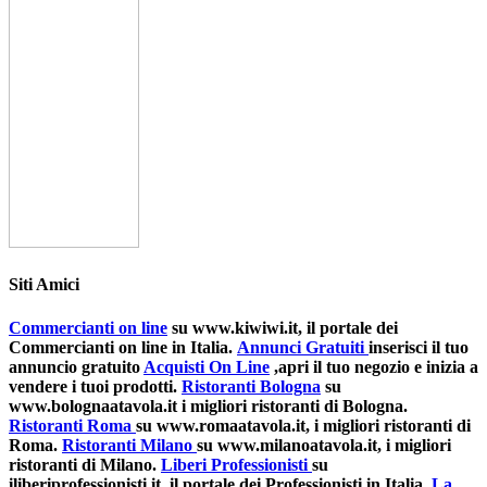
Siti Amici
Commercianti on line
su www.kiwiwi.it, il portale dei
Commercianti on line in Italia.
Annunci Gratuiti
inserisci il tuo
annuncio gratuito
Acquisti On Line
,apri il tuo negozio e inizia a
vendere i tuoi prodotti.
Ristoranti Bologna
su
www.bolognaatavola.it i migliori ristoranti di Bologna.
Ristoranti Roma
su www.romaatavola.it, i migliori ristoranti di
Roma.
Ristoranti Milano
su www.milanoatavola.it, i migliori
ristoranti di Milano.
Liberi Professionisti
su
iliberiprofessionisti.it, il portale dei Professionisti in Italia.
La