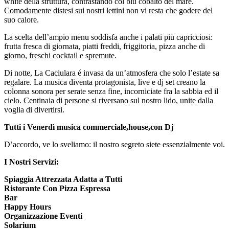
white della struttura, contrastando col blu cobalto del mare.
Comodamente distesi sui nostri lettini non vi resta che godere del
suo calore.
La scelta dell’ampio menu soddisfa anche i palati più capricciosi:
frutta fresca di giornata, piatti freddi, friggitoria, pizza anche di
giorno, freschi cocktail e spremute.
Di notte, La Caciulara é invasa da un’atmosfera che solo l’estate sa
regalare. La musica diventa protagonista, live e dj set creano la
colonna sonora per serate senza fine, incorniciate fra la sabbia ed il
cielo. Centinaia di persone si riversano sul nostro lido, unite dalla
voglia di divertirsi.
Tutti i Venerdì musica commerciale,house,con Dj
D’accordo, ve lo sveliamo: il nostro segreto siete essenzialmente voi.
I Nostri Servizi:
Spiaggia Attrezzata Adatta a Tutti
Ristorante Con Pizza Espressa
Bar
Happy Hours
Organizzazione Eventi
Solarium