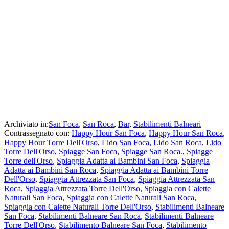
Archiviato in:
San Foca
,
San Roca
,
Bar
,
Stabilimenti Balneari
Contrassegnato con:
Happy Hour San Foca
,
Happy Hour San Roca
,
Happy Hour Torre Dell'Orso
,
Lido San Foca
,
Lido San Roca
,
Lido
Torre Dell'Orso
,
Spiagge San Foca
,
Spiagge San Roca.
,
Spiagge
Torre dell'Orso
,
Spiaggia Adatta ai Bambini San Foca
,
Spiaggia
Adatta ai Bambini San Roca
,
Spiaggia Adatta ai Bambini Torre
Dell'Orso
,
Spiaggia Attrezzata San Foca
,
Spiaggia Attrezzata San
Roca
,
Spiaggia Attrezzata Torre Dell'Orso
,
Spiaggia con Calette
Naturali San Foca
,
Spiaggia con Calette Naturali San Roca
,
Spiaggia con Calette Naturali Torre Dell'Orso
,
Stabilimenti Balneare
San Foca
,
Stabilimenti Balneare San Roca
,
Stabilimenti Balneare
Torre Dell'Orso
,
Stabilimento Balneare San Foca
,
Stabilimento