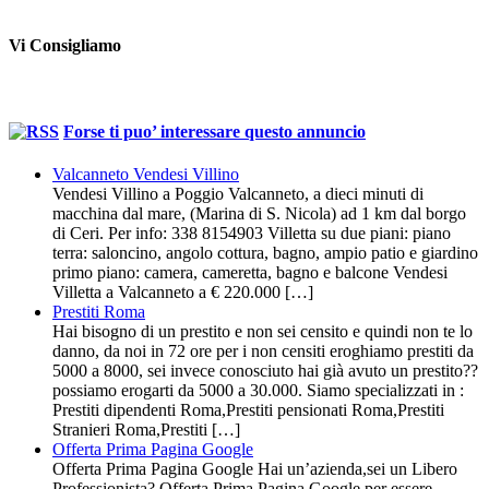
Vi Consigliamo
Forse ti puo’ interessare questo annuncio
Valcanneto Vendesi Villino
Vendesi Villino a Poggio Valcanneto, a dieci minuti di
macchina dal mare, (Marina di S. Nicola) ad 1 km dal borgo
di Ceri. Per info: 338 8154903 Villetta su due piani: piano
terra: saloncino, angolo cottura, bagno, ampio patio e giardino
primo piano: camera, cameretta, bagno e balcone Vendesi
Villetta a Valcanneto a € 220.000 […]
Prestiti Roma
Hai bisogno di un prestito e non sei censito e quindi non te lo
danno, da noi in 72 ore per i non censiti eroghiamo prestiti da
5000 a 8000, sei invece conosciuto hai già avuto un prestito??
possiamo erogarti da 5000 a 30.000. Siamo specializzati in :
Prestiti dipendenti Roma,Prestiti pensionati Roma,Prestiti
Stranieri Roma,Prestiti […]
Offerta Prima Pagina Google
Offerta Prima Pagina Google Hai un’azienda,sei un Libero
Professionista? Offerta Prima Pagina Google,per essere