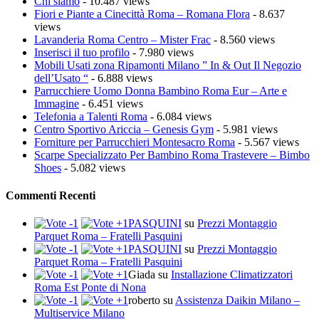
Chi siamo
- 10.487 views
Fiori e Piante a Cinecittà Roma – Romana Flora
- 8.637
views
Lavanderia Roma Centro – Mister Frac
- 8.560 views
Inserisci il tuo profilo
- 7.980 views
Mobili Usati zona Ripamonti Milano ” In & Out Il Negozio
dell’Usato “
- 6.888 views
Parrucchiere Uomo Donna Bambino Roma Eur – Arte e
Immagine
- 6.451 views
Telefonia a Talenti Roma
- 6.084 views
Centro Sportivo Ariccia – Genesis Gym
- 5.981 views
Forniture per Parrucchieri Montesacro Roma
- 5.567 views
Scarpe Specializzato Per Bambino Roma Trastevere – Bimbo
Shoes
- 5.082 views
Commenti Recenti
PASQUINI
su
Prezzi Montaggio
Parquet Roma – Fratelli Pasquini
PASQUINI
su
Prezzi Montaggio
Parquet Roma – Fratelli Pasquini
Giada
su
Installazione Climatizzatori
Roma Est Ponte di Nona
roberto
su
Assistenza Daikin Milano –
Multiservice Milano