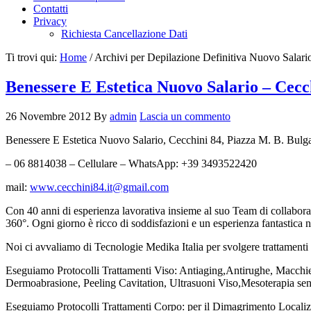
Contatti
Privacy
Richiesta Cancellazione Dati
Ti trovi qui:
Home
/
Archivi per Depilazione Definitiva Nuovo Salari
Benessere E Estetica Nuovo Salario – Cecc
26 Novembre 2012
By
admin
Lascia un commento
Benessere E Estetica Nuovo Salario, Cecchini 84, Piazza M. B. Bulg
– 06 8814038 – Cellulare – WhatsApp: +39 3493522420
mail:
www.cecchini84.it@gmail.com
Con 40 anni di esperienza lavorativa insieme al suo Team di collaborato
360°. Ogni giorno è ricco di soddisfazioni e un esperienza fantastica ne
Noi ci avvaliamo di Tecnologie Medika Italia per svolgere trattamenti 
Eseguiamo Protocolli Trattamenti Viso: Antiaging,Antirughe, Macchie 
Dermoabrasione, Peeling Cavitation, Ultrasuoni Viso,Mesoterapia se
Eseguiamo Protocolli Trattamenti Corpo: per il Dimagrimento Localiz