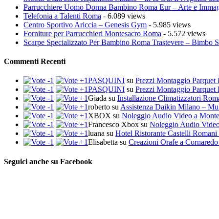
Parrucchiere Uomo Donna Bambino Roma Eur – Arte e Imma
Telefonia a Talenti Roma
- 6.089 views
Centro Sportivo Ariccia – Genesis Gym
- 5.985 views
Forniture per Parrucchieri Montesacro Roma
- 5.572 views
Scarpe Specializzato Per Bambino Roma Trastevere – Bimbo 
Commenti Recenti
PASQUINI
su
Prezzi Montaggio Parquet 
PASQUINI
su
Prezzi Montaggio Parquet 
Giada
su
Installazione Climatizzatori Ro
roberto
su
Assistenza Daikin Milano – Mul
XBOX
su
Noleggio Audio Video a Mont
Francesco Xbox
su
Noleggio Audio Vide
luana
su
Hotel Ristorante Castelli Romani 
Elisabetta
su
Creazioni Orafe a Cornaredo
Seguici anche su Facebook