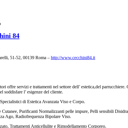
o
hini 84
arelli, 51-52, 00139 Roma –
http://www.cecchini84.it
ri offre servizi e trattamenti nel settore dell’ estetica,del parrucchier
l soddisfare l’ esigenze del cliente.
Specialistici di Estetica Avanzata Viso e Corpo.
Cutanee, Purificanti Normalizzanti pelle impure, Pelli sensibili Disid
nza Ago, Radiofrequenza Bipolare Viso.
zato, Trattamenti Anticellulite e Rimodellamento Corporeo.