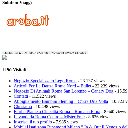
Solution Viaggi
I Più Visitati
Negozio Specializzato Lego Roma
- 23.137 views
Articoli Per La Danza Roma Nord – Ballet
- 22.239 views
Negozio Di Animali Roma San Lorenzo – Canary Dog
- 15.59
Contatti
- 11.522 views
Abbigliamento Bambini Fleming – C’Era Una Volta
- 10.723 v
Chi siamo
- 10.498 views
Fiori e Piante a Cinecittà Roma – Romana Flora
- 8.640 views
Lavanderia Roma Centro – Mister Frac
- 8.626 views
Inserisci il tuo profilo
- 7.985 views
Mobili Usati zona Ripamonti Milano ” In & Out Il Negozio del