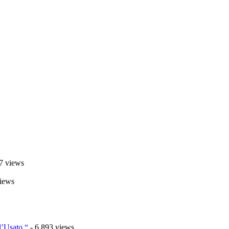
7 views
iews
l’Usato “
- 6.893 views