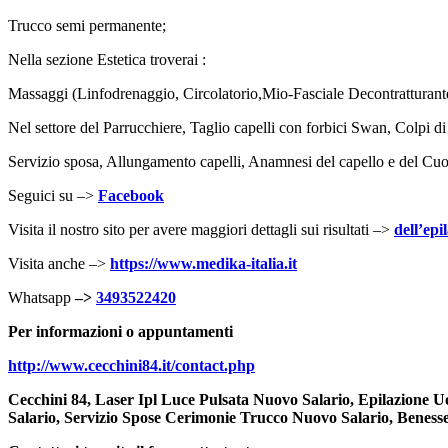
Trucco semi permanente;
Nella sezione Estetica troverai :
Massaggi (Linfodrenaggio, Circolatorio,Mio-Fasciale Decontratturante
Nel settore del Parrucchiere, Taglio capelli con forbici Swan, Colpi di 
Servizio sposa, Allungamento capelli, Anamnesi del capello e del C
Seguici su –>
Facebook
Visita il nostro sito per avere maggiori dettagli sui risultati –>
dell’ep
Visita anche –>
https://www.medika-italia.it
Whatsapp
–>
3493522420
Per informazioni o appuntamenti
http://www.cecchini84.it/
contact.php
Cecchini 84, Laser Ipl Luce Pulsata Nuovo Salario, Epilazione 
Salario, Servizio Spose Cerimonie Trucco Nuovo Salario, Beness