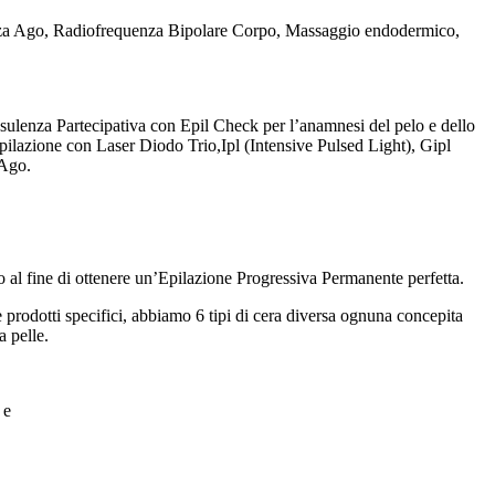
 Senza Ago, Radiofrequenza Bipolare Corpo, Massaggio endodermico,
lenza Partecipativa con Epil Check per l’anamnesi del pelo e dello
pilazione con Laser Diodo Trio,Ipl (Intensive Pulsed Light), Gipl
 Ago.
o al fine di ottenere un’Epilazione Progressiva Permanente perfetta.
prodotti specifici, abbiamo 6 tipi di cera diversa ognuna concepita
a pelle.
 e