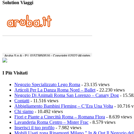
Solution Viaggi
I Più Visitati
Negozio Specializzato Lego Roma
- 23.135 views
Articoli Per La Danza Roma Nord – Ballet
- 22.230 views
Negozio Di Animali Roma San Lorenzo – Canary Dog
- 15.58
Contatti
- 11.516 views
Abbigliamento Bambini Fleming – C’Era Una Volta
- 10.716 v
Chi siamo
- 10.492 views
Fiori e Piante a Cinecittà Roma – Romana Flora
- 8.639 views
Lavanderia Roma Centro – Mister Frac
- 8.579 views
Inserisci il tuo profilo
- 7.982 views
Mobili Usati zona Ripamonti Milano ” In & Out Il Negozio del