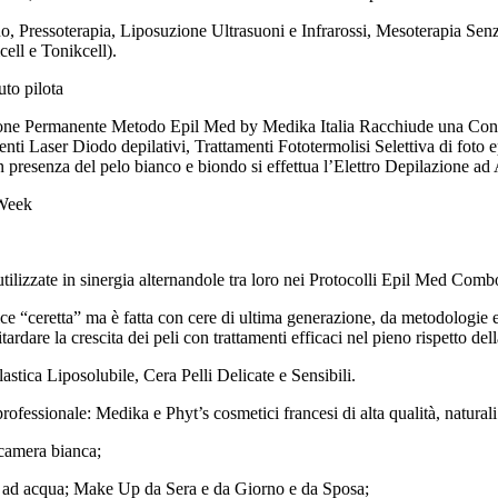
 Duo, Pressoterapia, Liposuzione Ultrasuoni e Infrarossi, Mesoterapia
ll e Tonikcell).
uto pilota
zione Permanente Metodo Epil Med by Medika Italia Racchiude una Consu
 Laser Diodo depilativi, Trattamenti Fototermolisi Selettiva di foto e
 in presenza del pelo bianco e biondo si effettua l’Elettro Depilazione ad
 Week
tilizzate in sinergia alternandole tra loro nei Protocolli Epil Med Comb
 “ceretta” ma è fatta con cere di ultima generazione, da metodologie e 
tardare la crescita dei peli con trattamenti efficaci nel pieno rispetto dell
astica Liposolubile, Cera Pelli Delicate e Sensibili.
ofessionale: Medika e Phyt’s cosmetici francesi di alta qualità, naturali
 camera bianca;
 ad acqua; Make Up da Sera e da Giorno e da Sposa;