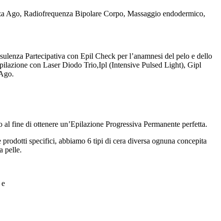
 Senza Ago, Radiofrequenza Bipolare Corpo, Massaggio endodermico,
lenza Partecipativa con Epil Check per l’anamnesi del pelo e dello
pilazione con Laser Diodo Trio,Ipl (Intensive Pulsed Light), Gipl
 Ago.
o al fine di ottenere un’Epilazione Progressiva Permanente perfetta.
prodotti specifici, abbiamo 6 tipi di cera diversa ognuna concepita
a pelle.
 e