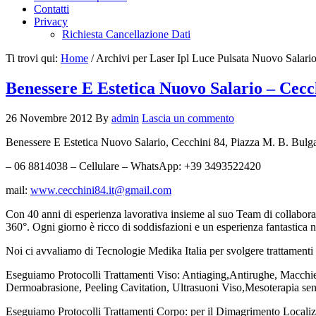
Contatti
Privacy
Richiesta Cancellazione Dati
Ti trovi qui:
Home
/
Archivi per Laser Ipl Luce Pulsata Nuovo Salari
Benessere E Estetica Nuovo Salario – Cecc
26 Novembre 2012
By
admin
Lascia un commento
Benessere E Estetica Nuovo Salario, Cecchini 84, Piazza M. B. Bulg
– 06 8814038 – Cellulare – WhatsApp: +39 3493522420
mail:
www.cecchini84.it@gmail.com
Con 40 anni di esperienza lavorativa insieme al suo Team di collaborato
360°. Ogni giorno è ricco di soddisfazioni e un esperienza fantastica ne
Noi ci avvaliamo di Tecnologie Medika Italia per svolgere trattamenti 
Eseguiamo Protocolli Trattamenti Viso: Antiaging,Antirughe, Macchie 
Dermoabrasione, Peeling Cavitation, Ultrasuoni Viso,Mesoterapia se
Eseguiamo Protocolli Trattamenti Corpo: per il Dimagrimento Localiz