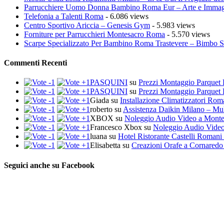
Parrucchiere Uomo Donna Bambino Roma Eur – Arte e Imma
Telefonia a Talenti Roma
- 6.086 views
Centro Sportivo Ariccia – Genesis Gym
- 5.983 views
Forniture per Parrucchieri Montesacro Roma
- 5.570 views
Scarpe Specializzato Per Bambino Roma Trastevere – Bimbo 
Commenti Recenti
PASQUINI
su
Prezzi Montaggio Parquet 
PASQUINI
su
Prezzi Montaggio Parquet 
Giada
su
Installazione Climatizzatori Ro
roberto
su
Assistenza Daikin Milano – Mul
XBOX
su
Noleggio Audio Video a Mont
Francesco Xbox
su
Noleggio Audio Vide
luana
su
Hotel Ristorante Castelli Romani 
Elisabetta
su
Creazioni Orafe a Cornaredo
Seguici anche su Facebook