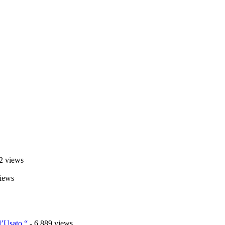
2 views
iews
l’Usato “
- 6.889 views