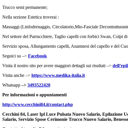
Trucco semi permanente;
Nella sezione Estetica troverai :
Massaggi (Linfodrenaggio, Circolatorio,Mio-Fasciale Decontratturante
Nel settore del Parrucchiere, Taglio capelli con forbici Swan, Colpi di 
Servizio sposa, Allungamento capelli, Anamnesi del capello e del C
Seguici su –>
Facebook
Visita il nostro sito per avere maggiori dettagli sui risultati –>
dell’ep
Visita anche –>
https://www.medika-italia.it
Whatsapp
–>
3493522420
Per informazioni o appuntamenti
http://www.cecchini84.it/
contact.php
Cecchini 84, Laser Ipl Luce Pulsata Nuovo Salario, Epilazione 
Salario, Servizio Spose Cerimonie Trucco Nuovo Salario, Beness