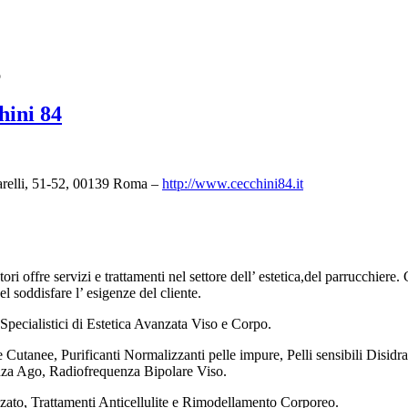
o
hini 84
arelli, 51-52, 00139 Roma –
http://www.cecchini84.it
ri offre servizi e trattamenti nel settore dell’ estetica,del parrucchier
l soddisfare l’ esigenze del cliente.
Specialistici di Estetica Avanzata Viso e Corpo.
Cutanee, Purificanti Normalizzanti pelle impure, Pelli sensibili Disid
nza Ago, Radiofrequenza Bipolare Viso.
zato, Trattamenti Anticellulite e Rimodellamento Corporeo.