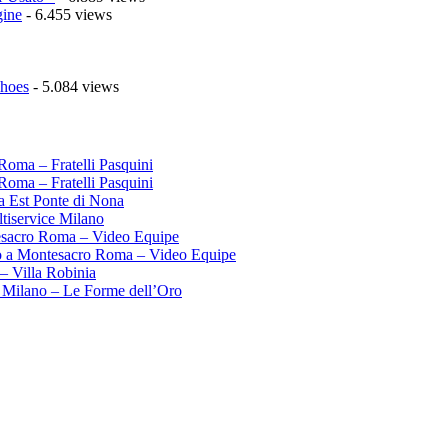
gine
- 6.455 views
Shoes
- 5.084 views
Roma – Fratelli Pasquini
Roma – Fratelli Pasquini
ma Est Ponte di Nona
tiservice Milano
esacro Roma – Video Equipe
o a Montesacro Roma – Video Equipe
– Villa Robinia
 Milano – Le Forme dell’Oro