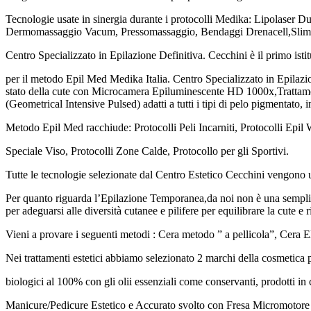
Tecnologie usate in sinergia durante i protocolli Medika: Lipolaser
Dermomassaggio Vacum, Pressomassaggio, Bendaggi Drenacell,Slimce
Centro Specializzato in Epilazione Definitiva. Cecchini è il primo istit
per il metodo Epil Med Medika Italia. Centro Specializzato in Epila
stato della cute con Microcamera Epiluminescente HD 1000x,Trattamenti
(Geometrical Intensive Pulsed) adatti a tutti i tipi di pelo pigmentato,
Metodo Epil Med racchiude: Protocolli Peli Incarniti, Protocolli Epil
Speciale Viso, Protocolli Zone Calde, Protocollo per gli Sportivi.
Tutte le tecnologie selezionate dal Centro Estetico Cecchini vengono u
Per quanto riguarda l’Epilazione Temporanea,da noi non è una semplice
per adeguarsi alle diversità cutanee e pilifere per equilibrare la cute e ri
Vieni a provare i seguenti metodi : Cera metodo ” a pellicola”, Cera El
Nei trattamenti estetici abbiamo selezionato 2 marchi della cosmetica pr
biologici al 100% con gli olii essenziali come conservanti, prodotti in
Manicure/Pedicure Estetico e Accurato svolto con Fresa Micromotore