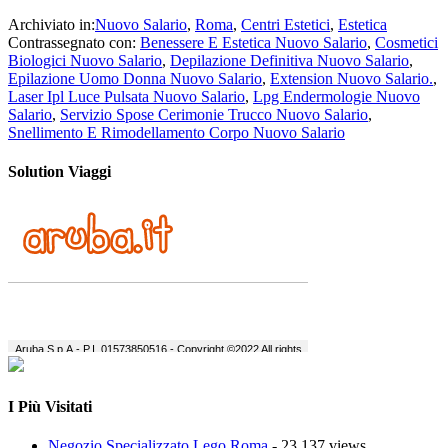
Archiviato in:
Nuovo Salario
,
Roma
,
Centri Estetici
,
Estetica
Contrassegnato con:
Benessere E Estetica Nuovo Salario
,
Cosmetici
Biologici Nuovo Salario
,
Depilazione Definitiva Nuovo Salario
,
Epilazione Uomo Donna Nuovo Salario
,
Extension Nuovo Salario.
,
Laser Ipl Luce Pulsata Nuovo Salario
,
Lpg Endermologie Nuovo
Salario
,
Servizio Spose Cerimonie Trucco Nuovo Salario
,
Snellimento E Rimodellamento Corpo Nuovo Salario
Solution Viaggi
I Più Visitati
Negozio Specializzato Lego Roma
- 23.137 views