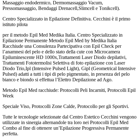
Massaggio endodermico, Dermomassaggio Vacum,
Pressomassaggio, Bendaggi Drenacell,Slimcell e Tonikcell).
Centro Specializzato in Epilazione Definitiva. Cecchini è il primo
istituto pilota
per il metodo Epil Med Medika Italia. Centro Specializzato in
Epilazione Permanente Metodo Epil Med by Medika Italia
Racchiude una Consulenza Partecipativa con Epil Check per
l’anamnesi del pelo e dello stato della cute con Microcamera
Epiluminescente HD 1000x,Trattamenti Laser Diodo depilativi,
Trattamenti Fototermolisi Selettiva di foto epilazione con Laser
Diodo Trio,Ipl (Intensive Pulsed Light), Gipl (Geometrical Intensive
Pulsed) adatti a tutti i tipi di pelo pigmentato, in presenza del pelo
bianco e biondo si effettua l’Elettro Depilazione ad Ago.
Metodo Epil Med racchiude: Protocolli Peli Incarniti, Protocolli Epil
Week
Speciale Viso, Protocolli Zone Calde, Protocollo per gli Sportivi.
Tutte le tecnologie selezionate dal Centro Estetico Cecchini vengono
utilizzate in sinergia alternandole tra loro nei Protocolli Epil Med
Combo al fine di ottenere un’Epilazione Progressiva Permanente
perfetta.