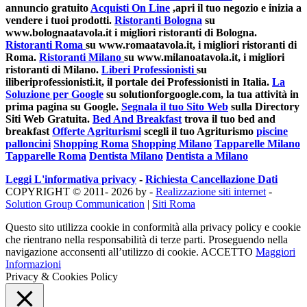
annuncio gratuito
Acquisti On Line
,apri il tuo negozio e inizia a
vendere i tuoi prodotti.
Ristoranti Bologna
su
www.bolognaatavola.it i migliori ristoranti di Bologna.
Ristoranti Roma
su www.romaatavola.it, i migliori ristoranti di
Roma.
Ristoranti Milano
su www.milanoatavola.it, i migliori
ristoranti di Milano.
Liberi Professionisti
su
iliberiprofessionisti.it, il portale dei Professionisti in Italia.
La
Soluzione per Google
su solutionforgoogle.com, la tua attività in
prima pagina su Google.
Segnala il tuo Sito Web
sulla Directory
Siti Web Gratuita.
Bed And Breakfast
trova il tuo bed and
breakfast
Offerte Agriturismi
scegli il tuo Agriturismo
piscine
palloncini
Shopping Roma
Shopping Milano
Tapparelle Milano
Tapparelle Roma
Dentista Milano
Dentista a Milano
Leggi L'informativa privacy
-
Richiesta Cancellazione Dati
COPYRIGHT © 2011- 2026 by -
Realizzazione siti internet
-
Solution Group Communication
|
Siti Roma
Questo sito utilizza cookie in conformità alla privacy policy e cookie
che rientrano nella responsabilità di terze parti. Proseguendo nella
navigazione acconsenti all’utilizzo di cookie.
ACCETTO
Maggiori
Informazioni
Privacy & Cookies Policy