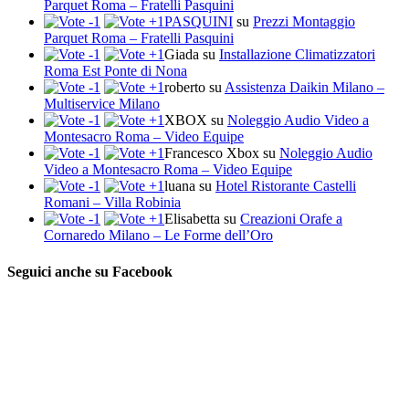
Parquet Roma – Fratelli Pasquini
PASQUINI
su
Prezzi Montaggio
Parquet Roma – Fratelli Pasquini
Giada
su
Installazione Climatizzatori
Roma Est Ponte di Nona
roberto
su
Assistenza Daikin Milano –
Multiservice Milano
XBOX
su
Noleggio Audio Video a
Montesacro Roma – Video Equipe
Francesco Xbox
su
Noleggio Audio
Video a Montesacro Roma – Video Equipe
luana
su
Hotel Ristorante Castelli
Romani – Villa Robinia
Elisabetta
su
Creazioni Orafe a
Cornaredo Milano – Le Forme dell’Oro
Seguici anche su Facebook