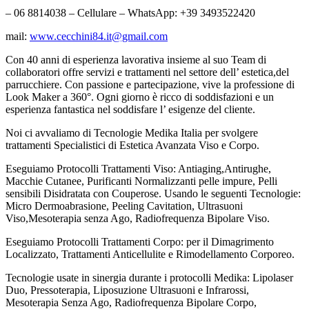
– 06 8814038 – Cellulare – WhatsApp: +39 3493522420
mail:
www.cecchini84.it@gmail.com
Con 40 anni di esperienza lavorativa insieme al suo Team di
collaboratori offre servizi e trattamenti nel settore dell’ estetica,del
parrucchiere. Con passione e partecipazione, vive la professione di
Look Maker a 360°. Ogni giorno è ricco di soddisfazioni e un
esperienza fantastica nel soddisfare l’ esigenze del cliente.
Noi ci avvaliamo di Tecnologie Medika Italia per svolgere
trattamenti Specialistici di Estetica Avanzata Viso e Corpo.
Eseguiamo Protocolli Trattamenti Viso: Antiaging,Antirughe,
Macchie Cutanee, Purificanti Normalizzanti pelle impure, Pelli
sensibili Disidratata con Couperose. Usando le seguenti Tecnologie:
Micro Dermoabrasione, Peeling Cavitation, Ultrasuoni
Viso,Mesoterapia senza Ago, Radiofrequenza Bipolare Viso.
Eseguiamo Protocolli Trattamenti Corpo: per il Dimagrimento
Localizzato, Trattamenti Anticellulite e Rimodellamento Corporeo.
Tecnologie usate in sinergia durante i protocolli Medika: Lipolaser
Duo, Pressoterapia, Liposuzione Ultrasuoni e Infrarossi,
Mesoterapia Senza Ago, Radiofrequenza Bipolare Corpo,