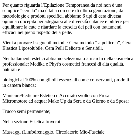
Per quanto riguarda l’Epilazione Temporanea,da noi non è una
semplice “ceretta” ma è fatta con cere di ultima generazione, da
metodologie e prodotti specifici, abbiamo 6 tipi di cera diversa
ognuna concepita per adeguarsi alle diversità cutanee e pilifere per
equilibrare la cute e ritardare la crescita dei peli con trattamenti
efficaci nel pieno rispetto della pelle.
Vieni a provare i seguenti metodi : Cera metodo ” a pellicola”, Cera
Elastica Liposolubile, Cera Pelli Delicate e Sensibili.
Nei trattamenti estetici abbiamo selezionato 2 marchi della cosmetica
professionale: Medika e Phyt’s cosmetici francesi di alta qualità,
naturali e
biologici al 100% con gli olii essenziali come conservanti, prodotti
in camera bianca;
Manicure/Pedicure Estetico e Accurato svolto con Fresa
Micromotore ad acqua; Make Up da Sera e da Giorno e da Sposa;
Trucco semi permanente;
Nella sezione Estetica troverai :
Massaggi (Linfodrenaggio, Circolatorio,Mio-Fasciale