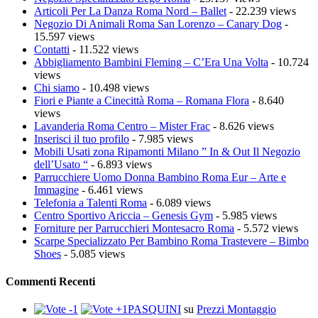
Articoli Per La Danza Roma Nord – Ballet
- 22.239 views
Negozio Di Animali Roma San Lorenzo – Canary Dog
-
15.597 views
Contatti
- 11.522 views
Abbigliamento Bambini Fleming – C’Era Una Volta
- 10.724
views
Chi siamo
- 10.498 views
Fiori e Piante a Cinecittà Roma – Romana Flora
- 8.640
views
Lavanderia Roma Centro – Mister Frac
- 8.626 views
Inserisci il tuo profilo
- 7.985 views
Mobili Usati zona Ripamonti Milano ” In & Out Il Negozio
dell’Usato “
- 6.893 views
Parrucchiere Uomo Donna Bambino Roma Eur – Arte e
Immagine
- 6.461 views
Telefonia a Talenti Roma
- 6.089 views
Centro Sportivo Ariccia – Genesis Gym
- 5.985 views
Forniture per Parrucchieri Montesacro Roma
- 5.572 views
Scarpe Specializzato Per Bambino Roma Trastevere – Bimbo
Shoes
- 5.085 views
Commenti Recenti
PASQUINI
su
Prezzi Montaggio