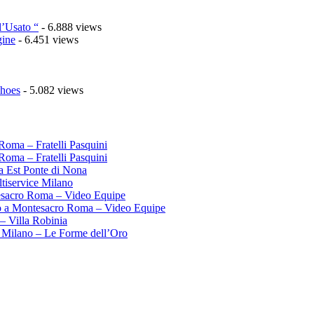
l’Usato “
- 6.888 views
gine
- 6.451 views
Shoes
- 5.082 views
Roma – Fratelli Pasquini
Roma – Fratelli Pasquini
ma Est Ponte di Nona
tiservice Milano
esacro Roma – Video Equipe
o a Montesacro Roma – Video Equipe
– Villa Robinia
 Milano – Le Forme dell’Oro