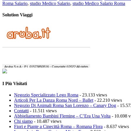
Roma Salario
,
studio Medico Salario
,
studio Medico Salario Roma
Solution Viaggi
I Più Visitati
Negozio Specializzato Lego Roma
- 23.133 views
Articoli Per La Danza Roma Nord – Ballet
- 22.210 views
Negozio Di Animali Roma San Lorenzo – Canary Dog
- 15.57
Contatti
- 11.511 views
Abbigliamento Bambini Fleming – C’Era Una Volta
- 10.698 v
Chi siamo
- 10.487 views
Fiori e Piante a Cinecittà Roma – Romana Flora
- 8.637 views