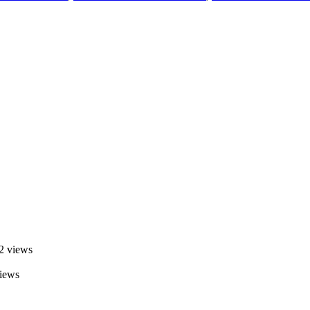
2 views
iews