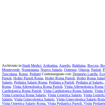
Archiviato in:
Studi Medici
,
Ardeatina
,
Aurelio
,
Balduina
,
Boccea
,
Bo
Monteverde
,
Nomentana
,
Nuovo Salario
,
Ostiense
,
Ottavia
,
Parioli
,
P
Tuscolana
,
Roma
,
Pediatri
Contrassegnato con:
Demetrio Latella
,
Eco
Parioli
,
Holter Parioli Roma
,
Holter Roma Parioli
,
Holter Roma Salar
Salario
,
Pediatra Salario Roma
,
Pediatra a Parioli
,
Pediatra al Salario.
Roma
,
Visita Allergologica Roma Parioli
,
Visita Allergologica Roma 
Cardiologica Roma Parioli
,
Visita Cardiologica Roma Salario
,
Visita 
Visita Generica Roma Salario
,
Visita Generica Salario
,
Visita Generi
Salario
,
Visita Ginecologica Salario
,
Visita Ginecologica Salario Rom
Visita Ostetrica Salario Roma
,
Visita Pediatrica Parioli
,
Visita Pediatr