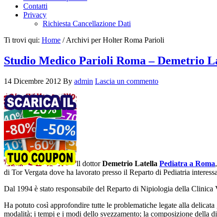
Contatti
Privacy
Richiesta Cancellazione Dati
Ti trovi qui:
Home
/
Archivi per Holter Roma Parioli
Studio Medico Parioli Roma – Demetrio La
14 Dicembre 2012
By
admin
Lascia un commento
ll dottor
Demetrio Latella
Pediatra a Roma
di Tor Vergata dove ha lavorato presso il Reparto di Pediatria interess
Dal 1994 è stato responsabile del Reparto di Nipiologia della Clinic
Ha potuto così approfondire tutte le problematiche legate alla delicat
modalità; i tempi e i modi dello svezzamento; la composizione della di