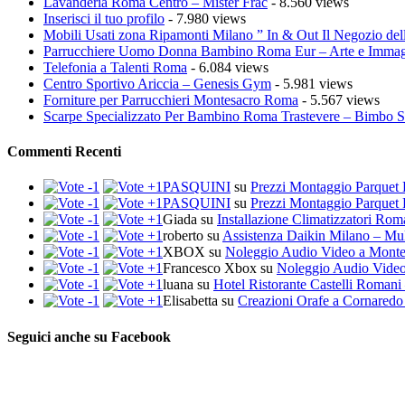
Lavanderia Roma Centro – Mister Frac
- 8.560 views
Inserisci il tuo profilo
- 7.980 views
Mobili Usati zona Ripamonti Milano ” In & Out Il Negozio del
Parrucchiere Uomo Donna Bambino Roma Eur – Arte e Imma
Telefonia a Talenti Roma
- 6.084 views
Centro Sportivo Ariccia – Genesis Gym
- 5.981 views
Forniture per Parrucchieri Montesacro Roma
- 5.567 views
Scarpe Specializzato Per Bambino Roma Trastevere – Bimbo 
Commenti Recenti
PASQUINI
su
Prezzi Montaggio Parquet 
PASQUINI
su
Prezzi Montaggio Parquet 
Giada
su
Installazione Climatizzatori Ro
roberto
su
Assistenza Daikin Milano – Mul
XBOX
su
Noleggio Audio Video a Mont
Francesco Xbox
su
Noleggio Audio Vide
luana
su
Hotel Ristorante Castelli Romani 
Elisabetta
su
Creazioni Orafe a Cornaredo
Seguici anche su Facebook