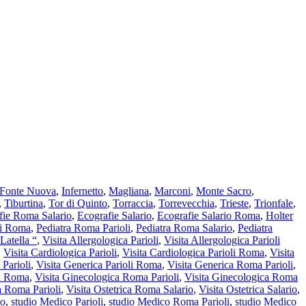
Fonte Nuova
,
Infernetto
,
Magliana
,
Marconi
,
Monte Sacro
,
,
Tiburtina
,
Tor di Quinto
,
Torraccia
,
Torrevecchia
,
Trieste
,
Trionfale
,
fie Roma Salario
,
Ecografie Salario
,
Ecografie Salario Roma
,
Holter
li Roma
,
Pediatra Roma Parioli
,
Pediatra Roma Salario
,
Pediatra
Latella “
,
Visita Allergologica Parioli
,
Visita Allergologica Parioli
,
Visita Cardiologica Parioli
,
Visita Cardiologica Parioli Roma
,
Visita
 Parioli
,
Visita Generica Parioli Roma
,
Visita Generica Roma Parioli
,
li Roma
,
Visita Ginecologica Roma Parioli
,
Visita Ginecologica Roma
ca Roma Parioli
,
Visita Ostetrica Roma Salario
,
Visita Ostetrica Salario
,
io
,
studio Medico Parioli
,
studio Medico Roma Parioli
,
studio Medico