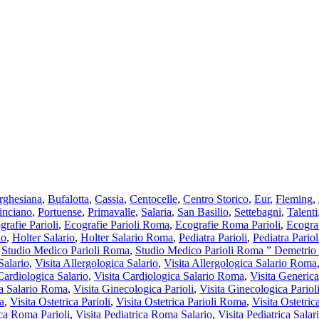
rghesiana
,
Bufalotta
,
Cassia
,
Centocelle
,
Centro Storico
,
Eur
,
Fleming
,
inciano
,
Portuense
,
Primavalle
,
Salaria
,
San Basilio
,
Settebagni
,
Talenti
grafie Parioli
,
Ecografie Parioli Roma
,
Ecografie Roma Parioli
,
Ecogra
io
,
Holter Salario
,
Holter Salario Roma
,
Pediatra Parioli
,
Pediatra Pario
,
Studio Medico Parioli Roma
,
Studio Medico Parioli Roma ” Demetrio 
Salario
,
Visita Allergologica Salario
,
Visita Allergologica Salario Roma
Cardiologica Salario
,
Visita Cardiologica Salario Roma
,
Visita Generica
ca Salario Roma
,
Visita Ginecologica Parioli
,
Visita Ginecologica Pario
a
,
Visita Ostetrica Parioli
,
Visita Ostetrica Parioli Roma
,
Visita Ostetri
ica Roma Parioli
,
Visita Pediatrica Roma Salario
,
Visita Pediatrica Salar