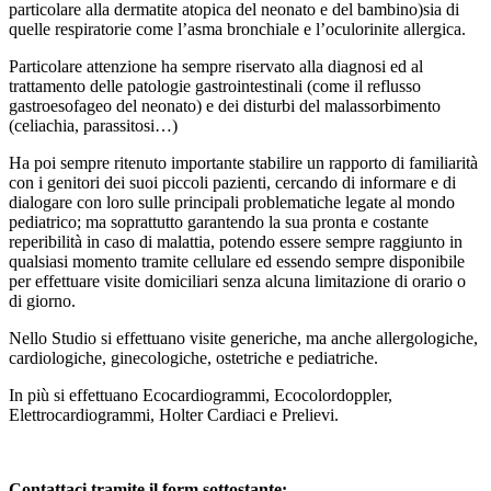
particolare alla dermatite atopica del neonato e del bambino)sia di
quelle respiratorie come l’asma bronchiale e l’oculorinite allergica.
Particolare attenzione ha sempre riservato alla diagnosi ed al
trattamento delle patologie gastrointestinali (come il reflusso
gastroesofageo del neonato) e dei disturbi del malassorbimento
(celiachia, parassitosi…)
Ha poi sempre ritenuto importante stabilire un rapporto di familiarità
con i genitori dei suoi piccoli pazienti, cercando di informare e di
dialogare con loro sulle principali problematiche legate al mondo
pediatrico; ma soprattutto garantendo la sua pronta e costante
reperibilità in caso di malattia, potendo essere sempre raggiunto in
qualsiasi momento tramite cellulare ed essendo sempre disponibile
per effettuare visite domiciliari senza alcuna limitazione di orario o
di giorno.
Nello Studio si effettuano visite generiche, ma anche allergologiche,
cardiologiche, ginecologiche, ostetriche e pediatriche.
In più si effettuano Ecocardiogrammi, Ecocolordoppler,
Elettrocardiogrammi, Holter Cardiaci e Prelievi.
Contattaci tramite il form sottostante: