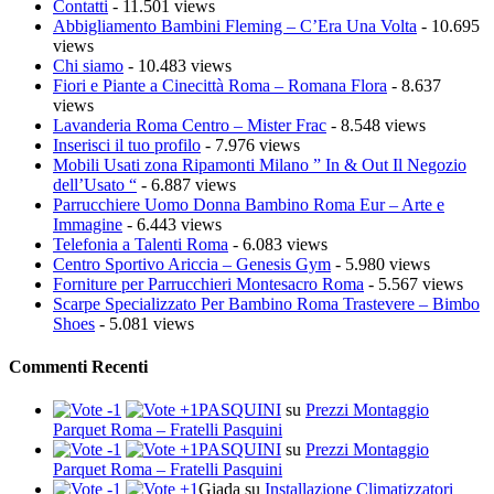
Contatti
- 11.501 views
Abbigliamento Bambini Fleming – C’Era Una Volta
- 10.695
views
Chi siamo
- 10.483 views
Fiori e Piante a Cinecittà Roma – Romana Flora
- 8.637
views
Lavanderia Roma Centro – Mister Frac
- 8.548 views
Inserisci il tuo profilo
- 7.976 views
Mobili Usati zona Ripamonti Milano ” In & Out Il Negozio
dell’Usato “
- 6.887 views
Parrucchiere Uomo Donna Bambino Roma Eur – Arte e
Immagine
- 6.443 views
Telefonia a Talenti Roma
- 6.083 views
Centro Sportivo Ariccia – Genesis Gym
- 5.980 views
Forniture per Parrucchieri Montesacro Roma
- 5.567 views
Scarpe Specializzato Per Bambino Roma Trastevere – Bimbo
Shoes
- 5.081 views
Commenti Recenti
PASQUINI
su
Prezzi Montaggio
Parquet Roma – Fratelli Pasquini
PASQUINI
su
Prezzi Montaggio
Parquet Roma – Fratelli Pasquini
Giada
su
Installazione Climatizzatori