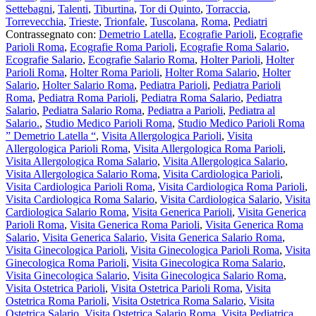
Settebagni
,
Talenti
,
Tiburtina
,
Tor di Quinto
,
Torraccia
,
Torrevecchia
,
Trieste
,
Trionfale
,
Tuscolana
,
Roma
,
Pediatri
Contrassegnato con:
Demetrio Latella
,
Ecografie Parioli
,
Ecografie
Parioli Roma
,
Ecografie Roma Parioli
,
Ecografie Roma Salario
,
Ecografie Salario
,
Ecografie Salario Roma
,
Holter Parioli
,
Holter
Parioli Roma
,
Holter Roma Parioli
,
Holter Roma Salario
,
Holter
Salario
,
Holter Salario Roma
,
Pediatra Parioli
,
Pediatra Parioli
Roma
,
Pediatra Roma Parioli
,
Pediatra Roma Salario
,
Pediatra
Salario
,
Pediatra Salario Roma
,
Pediatra a Parioli
,
Pediatra al
Salario.
,
Studio Medico Parioli Roma
,
Studio Medico Parioli Roma
” Demetrio Latella “
,
Visita Allergologica Parioli
,
Visita
Allergologica Parioli Roma
,
Visita Allergologica Roma Parioli
,
Visita Allergologica Roma Salario
,
Visita Allergologica Salario
,
Visita Allergologica Salario Roma
,
Visita Cardiologica Parioli
,
Visita Cardiologica Parioli Roma
,
Visita Cardiologica Roma Parioli
,
Visita Cardiologica Roma Salario
,
Visita Cardiologica Salario
,
Visita
Cardiologica Salario Roma
,
Visita Generica Parioli
,
Visita Generica
Parioli Roma
,
Visita Generica Roma Parioli
,
Visita Generica Roma
Salario
,
Visita Generica Salario
,
Visita Generica Salario Roma
,
Visita Ginecologica Parioli
,
Visita Ginecologica Parioli Roma
,
Visita
Ginecologica Roma Parioli
,
Visita Ginecologica Roma Salario
,
Visita Ginecologica Salario
,
Visita Ginecologica Salario Roma
,
Visita Ostetrica Parioli
,
Visita Ostetrica Parioli Roma
,
Visita
Ostetrica Roma Parioli
,
Visita Ostetrica Roma Salario
,
Visita
Ostetrica Salario
,
Visita Ostetrica Salario Roma
,
Visita Pediatrica