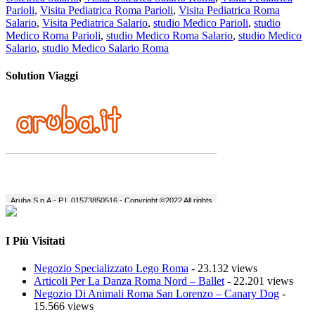
Parioli
,
Visita Pediatrica Roma Parioli
,
Visita Pediatrica Roma
Salario
,
Visita Pediatrica Salario
,
studio Medico Parioli
,
studio
Medico Roma Parioli
,
studio Medico Roma Salario
,
studio Medico
Salario
,
studio Medico Salario Roma
Solution Viaggi
I Più Visitati
Negozio Specializzato Lego Roma
- 23.132 views
Articoli Per La Danza Roma Nord – Ballet
- 22.201 views
Negozio Di Animali Roma San Lorenzo – Canary Dog
-
15.566 views