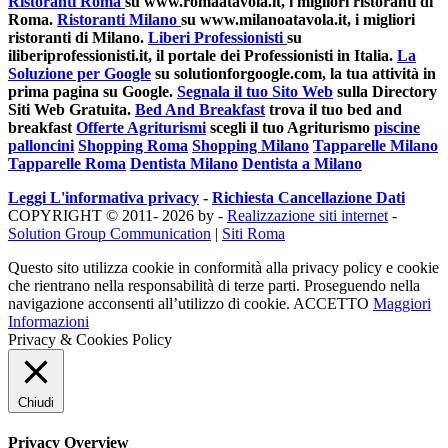
Ristoranti Roma
su www.romaatavola.it, i migliori ristoranti di
Roma.
Ristoranti Milano
su www.milanoatavola.it, i migliori
ristoranti di Milano.
Liberi Professionisti
su
iliberiprofessionisti.it, il portale dei Professionisti in Italia.
La
Soluzione per Google
su solutionforgoogle.com, la tua attività in
prima pagina su Google.
Segnala il tuo Sito Web
sulla Directory
Siti Web Gratuita.
Bed And Breakfast
trova il tuo bed and
breakfast
Offerte Agriturismi
scegli il tuo Agriturismo
piscine
palloncini
Shopping Roma
Shopping Milano
Tapparelle Milano
Tapparelle Roma
Dentista Milano
Dentista a Milano
Leggi L'informativa privacy
-
Richiesta Cancellazione Dati
COPYRIGHT © 2011- 2026 by -
Realizzazione siti internet
-
Solution Group Communication
|
Siti Roma
Questo sito utilizza cookie in conformità alla privacy policy e cookie
che rientrano nella responsabilità di terze parti. Proseguendo nella
navigazione acconsenti all’utilizzo di cookie.
ACCETTO
Maggiori
Informazioni
Privacy & Cookies Policy
Chiudi
Privacy Overview