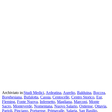
Archiviato in:
Studi Medici
,
Ardeatina
,
Aurelio
,
Balduina
,
Boccea
,
Borghesiana
,
Bufalotta
,
Cassia
,
Centocelle
,
Centro Storico
,
Eur
,
Fleming
,
Fonte Nuova
,
Infernetto
,
Magliana
,
Marconi
,
Monte
Sacro
,
Monteverde
,
Nomentana
,
Nuovo Salario
,
Ostiense
,
Ottavia
,
Parioli
,
Pinciano
,
Portuense
,
Primavalle
,
Salaria
,
San Basilio
,