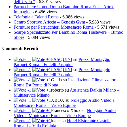
dell’Usato “
- 6.891 views
Parrucchiere Uomo Donna Bambino Roma Eur – Arte e
Immagine
- 6.456 views
Telefonia a Talenti Roma
- 6.086 views
Centro Sportivo Ariccia – Genesis Gym
- 5.983 views
Forniture per Parrucchieri Montesacro Roma
- 5.571 views
Scarpe Specializzato Per Bambino Roma Trastevere – Bimbo
Shoes
- 5.084 views
Commenti Recenti
PASQUINI
su
Prezzi Montaggio
Parquet Roma – Fratelli Pasquini
PASQUINI
su
Prezzi Montaggio
Parquet Roma – Fratelli Pasquini
Giada
su
Installazione Climatizzatori
Roma Est Ponte di Nona
roberto
su
Assistenza Daikin Milano –
Multiservice Milano
XBOX
su
Noleggio Audio Video a
Montesacro Roma – Video Equipe
Francesco Xbox
su
Noleggio Audio
Video a Montesacro Roma – Video Equipe
luana
su
Hotel Ristorante Castelli
Romani – Villa Robinia