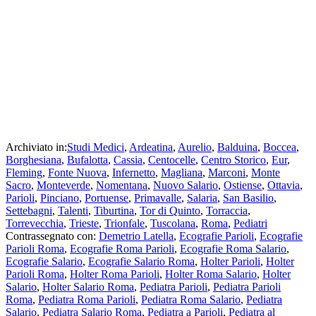
Archiviato in:
Studi Medici
,
Ardeatina
,
Aurelio
,
Balduina
,
Boccea
,
Borghesiana
,
Bufalotta
,
Cassia
,
Centocelle
,
Centro Storico
,
Eur
,
Fleming
,
Fonte Nuova
,
Infernetto
,
Magliana
,
Marconi
,
Monte
Sacro
,
Monteverde
,
Nomentana
,
Nuovo Salario
,
Ostiense
,
Ottavia
,
Parioli
,
Pinciano
,
Portuense
,
Primavalle
,
Salaria
,
San Basilio
,
Settebagni
,
Talenti
,
Tiburtina
,
Tor di Quinto
,
Torraccia
,
Torrevecchia
,
Trieste
,
Trionfale
,
Tuscolana
,
Roma
,
Pediatri
Contrassegnato con:
Demetrio Latella
,
Ecografie Parioli
,
Ecografie
Parioli Roma
,
Ecografie Roma Parioli
,
Ecografie Roma Salario
,
Ecografie Salario
,
Ecografie Salario Roma
,
Holter Parioli
,
Holter
Parioli Roma
,
Holter Roma Parioli
,
Holter Roma Salario
,
Holter
Salario
,
Holter Salario Roma
,
Pediatra Parioli
,
Pediatra Parioli
Roma
,
Pediatra Roma Parioli
,
Pediatra Roma Salario
,
Pediatra
Salario
,
Pediatra Salario Roma
,
Pediatra a Parioli
,
Pediatra al