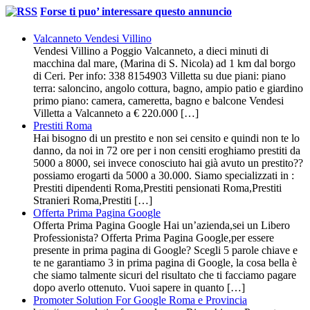
Forse ti puo’ interessare questo annuncio
Valcanneto Vendesi Villino
Vendesi Villino a Poggio Valcanneto, a dieci minuti di
macchina dal mare, (Marina di S. Nicola) ad 1 km dal borgo
di Ceri. Per info: 338 8154903 Villetta su due piani: piano
terra: saloncino, angolo cottura, bagno, ampio patio e giardino
primo piano: camera, cameretta, bagno e balcone Vendesi
Villetta a Valcanneto a € 220.000 […]
Prestiti Roma
Hai bisogno di un prestito e non sei censito e quindi non te lo
danno, da noi in 72 ore per i non censiti eroghiamo prestiti da
5000 a 8000, sei invece conosciuto hai già avuto un prestito??
possiamo erogarti da 5000 a 30.000. Siamo specializzati in :
Prestiti dipendenti Roma,Prestiti pensionati Roma,Prestiti
Stranieri Roma,Prestiti […]
Offerta Prima Pagina Google
Offerta Prima Pagina Google Hai un’azienda,sei un Libero
Professionista? Offerta Prima Pagina Google,per essere
presente in prima pagina di Google? Scegli 5 parole chiave e
te ne garantiamo 3 in prima pagina di Google, la cosa bella è
che siamo talmente sicuri del risultato che ti facciamo pagare
dopo averlo ottenuto. Vuoi sapere in quanto […]
Promoter Solution For Google Roma e Provincia