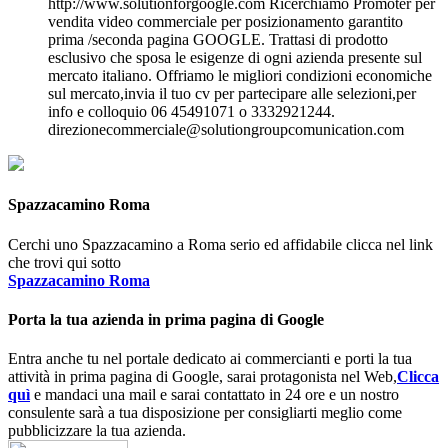
http://www.solutionforgoogle.com Ricerchiamo Promoter per
vendita video commerciale per posizionamento garantito
prima /seconda pagina GOOGLE. Trattasi di prodotto
esclusivo che sposa le esigenze di ogni azienda presente sul
mercato italiano. Offriamo le migliori condizioni economiche
sul mercato,invia il tuo cv per partecipare alle selezioni,per
info e colloquio 06 45491071 o 3332921244.
direzionecommerciale@solutiongroupcomunication.com
Spazzacamino Roma
Cerchi uno Spazzacamino a Roma serio ed affidabile clicca nel link
che trovi qui sotto
Spazzacamino Roma
Porta la tua azienda in prima pagina di Google
Entra anche tu nel portale dedicato ai commercianti e porti la tua
attività in prima pagina di Google, sarai protagonista nel Web,
Clicca
quì
e mandaci una mail e sarai contattato in 24 ore e un nostro
consulente sarà a tua disposizione per consigliarti meglio come
pubblicizzare la tua azienda.