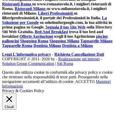
Ristoranti Roma
su www.romaatavola.it, i migliori ristoranti di
Roma.
Ristoranti Milano
su www.milanoatavola.it, i migliori
ristoranti di Milano.
Liberi Professionisti
su
iliberiprofessionisti.it, il portale dei Professionisti in Italia.
La
Soluzione per Google
su solutionforgoogle.com, la tua attività in
prima pagina su Google.
Segnala il tuo Sito Web
sulla Directory
Siti Web Gratuita.
Bed And Breakfast
trova il tuo bed and
breakfast
Offerte Agriturismi
scegli il tuo Agriturismo
piscine
palloncini
Shopping Roma
Shopping Milano
Tapparelle Milano
Tapparelle Roma
Dentista Milano
Dentista a Milano
Leggi L'informativa privacy
-
Richiesta Cancellazione Dati
COPYRIGHT © 2011- 2026 by -
Realizzazione siti internet
-
Solution Group Communication
|
Siti Roma
Questo sito utilizza cookie in conformità alla privacy policy e cookie
che rientrano nella responsabilità di terze parti. Proseguendo nella
navigazione acconsenti all’utilizzo di cookie.
ACCETTO
Maggiori
Informazioni
Privacy & Cookies Policy
Chiudi