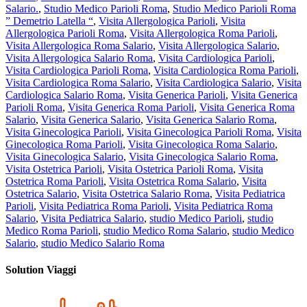
Salario.
,
Studio Medico Parioli Roma
,
Studio Medico Parioli Roma
” Demetrio Latella “
,
Visita Allergologica Parioli
,
Visita
Allergologica Parioli Roma
,
Visita Allergologica Roma Parioli
,
Visita Allergologica Roma Salario
,
Visita Allergologica Salario
,
Visita Allergologica Salario Roma
,
Visita Cardiologica Parioli
,
Visita Cardiologica Parioli Roma
,
Visita Cardiologica Roma Parioli
,
Visita Cardiologica Roma Salario
,
Visita Cardiologica Salario
,
Visita
Cardiologica Salario Roma
,
Visita Generica Parioli
,
Visita Generica
Parioli Roma
,
Visita Generica Roma Parioli
,
Visita Generica Roma
Salario
,
Visita Generica Salario
,
Visita Generica Salario Roma
,
Visita Ginecologica Parioli
,
Visita Ginecologica Parioli Roma
,
Visita
Ginecologica Roma Parioli
,
Visita Ginecologica Roma Salario
,
Visita Ginecologica Salario
,
Visita Ginecologica Salario Roma
,
Visita Ostetrica Parioli
,
Visita Ostetrica Parioli Roma
,
Visita
Ostetrica Roma Parioli
,
Visita Ostetrica Roma Salario
,
Visita
Ostetrica Salario
,
Visita Ostetrica Salario Roma
,
Visita Pediatrica
Parioli
,
Visita Pediatrica Roma Parioli
,
Visita Pediatrica Roma
Salario
,
Visita Pediatrica Salario
,
studio Medico Parioli
,
studio
Medico Roma Parioli
,
studio Medico Roma Salario
,
studio Medico
Salario
,
studio Medico Salario Roma
Solution Viaggi